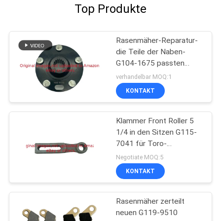
Top Produkte
Rasenmäher-Reparatur-
die Teile der Naben-
G104-1675 passten
Toro-Arbeiter-
verhandelbar MOQ:1
Gebrauchsfahrzeug
KONTAKT
Klammer Front Roller 5
1/4 in den Sitzen G115-
7041 für Toro-
Rasenmäher
Negotiate MOQ:5
KONTAKT
Rasenmäher zerteilt
neuen G119-9510