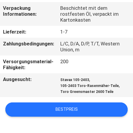
Verpackung
Beschichtet mit dem
TRETEN
Informationen:
rostfesten Öl, verpackt im
Kartonkasten
SIE
MIT
Lieferzeit:
1-7
UNS
Zahlungsbedingungen:
L/C, D/A, D/P, T/T, Western
Union, m
IN
Versorgungsmaterial-
200
VERBINDUNG
Fähigkeit:
Ausgesucht:
,
Stavax 105-2403
NACHRICHTEN
,
105-2403 Toro-Rasenmäher-Teile
Toro Greensmaster 2600 Teile
FORDERN
BESTPREIS
SIE EIN
ZITAT