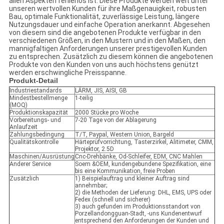
allen Aspekten fehlerlos ist. Diese Produkte werden weit unter
unseren wertvollen Kunden für ihre Maßgenauigkeit, robusten
Bau, optimale Funktionalität, zuverlässige Leistung, längere
Nutzungsdauer und einfache Operation anerkannt. Abgesehen
von diesem sind die angebotenen Produkte verfügbar in den
verschiedenen Größen, in den Mustern und in den Maßen, den
mannigfaltigen Anforderungen unserer prestigevollen Kunden
zu entsprechen. Zusätzlich zu diesem können die angebotenen
Produkte von den Kunden von uns auch höchstens genützt
werden erschwingliche Preisspanne.
Produkt-Detail
Industriestandards
LÄRM, JIS, AISI, GB
Mindestbestellmenge
1-teilig
(MOQ)
Produktionskapazität
2000 Stücke pro Woche
Vorbereitungs- und
7-20 Tage von der Ablagerung
Anlaufzeit
Zahlungsbedingung
T/T, Paypal, Western Union, Bargeld
Qualitätskontrolle
Härteprüfvorrichtung, Tasterzirkel, Alitimeter, CMM,
Projektor, 2.5D
Maschinen/Ausrüstung
Cnc-Drehbänke, Od-Schleifer, EDM, CNC Mahlen
Anderer Service
Soem &OEM, kundengebundene Spezifikation, eine
bis eine Kommunikation, freie Proben
Zusätzlich
1) Beispielauftrag und kleiner Auftrag sind
annehmbar;
2) die Methoden der Lieferung: DHL, EMS, UPS oder
Fedex (schnell und sicherer)
3) auch gefunden im Produktionsstandort von
Porzellandongguan-Stadt, -uns Kundenentwurf
entsprechend den Anforderungen der Kunden und