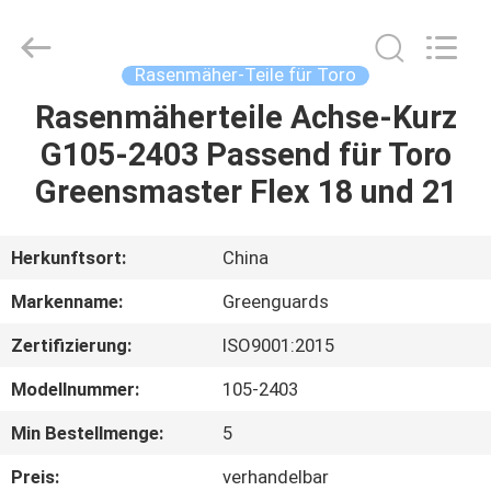
Dongguan
Hesheng
Long
Trading
Co.,
Rasenmäher-Teile für Toro
Ltd..
All
Rights
Rasenmäherteile Achse-Kurz
HAUS
Reserved.
G105-2403 Passend für Toro
PRODUKTE
Greensmaster Flex 18 und 21
ÜBER
Herkunftsort:
China
UNS
Markenname:
Greenguards
Zertifizierung:
ISO9001:2015
FABRIK-
Modellnummer:
105-2403
AUSFLUG
Min Bestellmenge:
5
QUALITÄTSKONTROLLE
Preis:
verhandelbar