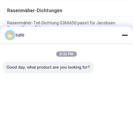
Rasenmäher-Dichtungen
Rasenmäher-Teil-Dichtung G366650 passt für Jacobsen
Greens King u. Eklipse
sale
Grünmäher Siegelring GR92287 passt Deere Bunker und
Feldfahrzeug
8:32 PM
Bauteile für Rasenmäher Internal Oil Seal GM91399 Fits Deere
Deere Leichtgewicht Fairway Mäher
Good day, what product are you looking for?
Beliebte Kategorien
Alle
Rasenmäher-Teile 
Rasenmäher-Teile 
Für Toro
Für Deere
Rasenmäher-Teile 
Rasenmäher-
Für Jacobsen
Ersatzteile
Grünen 