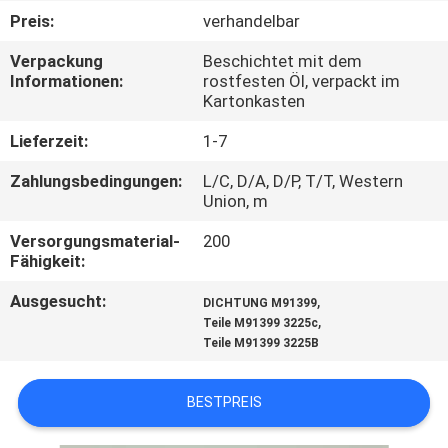
Preis:
verhandelbar
TRETEN
Verpackung
Beschichtet mit dem
SIE
Informationen:
rostfesten Öl, verpackt im
Kartonkasten
MIT
UNS
Lieferzeit:
1-7
IN
Zahlungsbedingungen:
L/C, D/A, D/P, T/T, Western
Union, m
VERBINDUNG
Versorgungsmaterial-
200
Fähigkeit:
NACHRICHTEN
Ausgesucht:
,
DICHTUNG M91399
,
Teile M91399 3225c
FORDERN
Teile M91399 3225B
SIE EIN
BESTPREIS
ZITAT