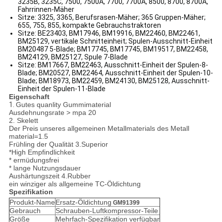
3235B, 3235C, 7500, 7500A, 7700, 7700A, 8500, 8700, 8700A,
Fahrrinnen-Mäher
Sitze: 3325, 3365, Berufsrasen-Mäher; 365 Gruppen-Mäher;
655, 755, 855, kompakte Gebrauchstraktoren
Sitze: BE23403, BM17946, BM19916, BM22460, BM22461,
BM25129, vertikale Schnitteinheit; Spulen-Ausschnitt-Einheit
BM20487 5-Blade; BM17745, BM17745, BM19517, BM22458,
BM24129, BM25127, Spule 7-Blade
Sitze: BM17667, BM22463, Ausschnitt-Einheit der Spulen-8-
Blade; BM20527, BM22464, Ausschnitt-Einheit der Spulen-10-
Blade; BM18973, BM22459, BM24130, BM25128, Ausschnitt-
Einheit der Spulen-11-Blade
Eigenschaft
1.
Gutes quanlity Gummimaterial
Ausdehnungsrate > mpa 20
2. Skelett
Der Preis unseres allgemeinen Metallmaterials des Metall
material=1.5
Frühling der Qualität 3.Superior
*High Empfindlichkeit
* ermüdungsfrei
* lange Nutzungsdauer
Aushärtungszeit 4.Rubber
ein winziger als allgemeine TC-Öldichtung
Spezifikation
Produkt-Name
Ersatz-Öldichtung
GM91399
Gebrauch
Schrauben-Luftkompressor-Teile
Größe
Mehrfach-Spezifikation verfügbar