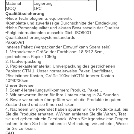
Material
Legierung
MOQ
1PC
Qualitätssicherung
•Neue Technologien u. equipmentic
•Komplette und zuverlässige Durchschnitte der Entdeckung
•Hohe Personalqualität und akutes Bewusstsein der Qualität
•Folgt internationalen ausschließlich ISO9001
Qualitätssicherungssystemstandards
Paket-Art
Inneres Paket: (Verpackender Entwurf kann Soem sein)
1. Verpackende Größe der Farbblase: 18.5*12.5cm,
gestrichenes Papier 1050g
2. Hautverpackung
3. Papierkastenmaterial: Umverpackung des gestrichenen
Papiers: CTN 1. Unser normalerweise Paket: 1set/blister,
25sets/inner Kasten, Größe 100sets/CTN: innerer Kasten
40*40*30cm
Unser Service
1.
Soem-Herstellungswillkommen: Produkt, Paket…
2. Wir antworten Ihnen für Ihre Untersuchung in 24 Stunden.
3. Bevor wir senden überprüfen wir, ob die Produkte in gutem
Zustand sind und sie Ihnen schicken.
4. Nachdem wir gesendet haben spüren wir die Produkte auf, bis
Sie die Produkte erhalten. WWhen erhielten Sie die Waren, Test
sie und geben mir ein Feedback. Wenn Sie irgendwelche Fragen
haben, treten Sie bitte mit uns in Verbindung, wir anbietet, Weise
für Sie zu lösen.
FAQ