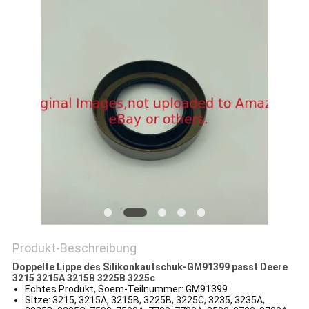
SITEMAP
PRIVACY
POLICY
Produkt-Beschreibung
Doppelte Lippe des Silikonkautschuk-GM91399 passt Deere
3215 3215A 3215B 3225B 3225c
Echtes Produkt, Soem-Teilnummer: GM91399
Sitze: 3215, 3215A, 3215B, 3225B, 3225C, 3235, 3235A,