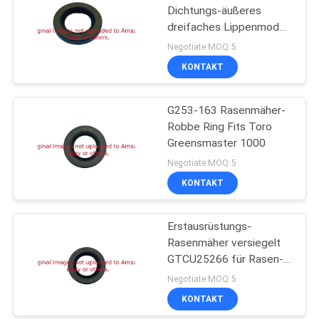
Dichtungs-äußeres
dreifaches Lippenmodell
G3004882 für Rasen-
Negotiate MOQ:5
Maschinerie
KONTAKT
G253-163 Rasenmäher-
Robbe Ring Fits Toro
Greensmaster 1000
Negotiate MOQ:5
KONTAKT
Erstausrüstungs-
Rasenmäher versiegelt
GTCU25266 für Rasen-
Ausrüstung
Negotiate MOQ:5
KONTAKT