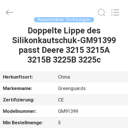
Dongguan
Hesheng
Long
Trading
Co.,
Rasenmäher-Dichtungen
Ltd..
All
Rights
Doppelte Lippe des
HAUS
Reserved.
Silikonkautschuk-GM91399
PRODUKTE
passt Deere 3215 3215A
3215B 3225B 3225c
ÜBER
UNS
Herkunftsort:
China
Markenname:
Greenguards
FABRIK-
Zertifizierung:
CE
AUSFLUG
Modellnummer:
GM91399
QUALITÄTSKONTROLLE
Min Bestellmenge:
5