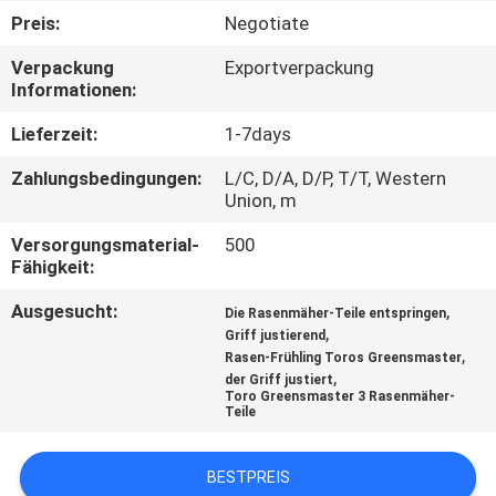
Preis:
Negotiate
TRETEN
Verpackung
Exportverpackung
SIE
Informationen:
MIT
Lieferzeit:
1-7days
UNS
Zahlungsbedingungen:
L/C, D/A, D/P, T/T, Western
IN
Union, m
VERBINDUNG
Versorgungsmaterial-
500
Fähigkeit:
NACHRICHTEN
Ausgesucht:
,
Die Rasenmäher-Teile entspringen
,
Griff justierend
,
Rasen-Frühling Toros Greensmaster
FORDERN
,
der Griff justiert
Toro Greensmaster 3 Rasenmäher-
SIE EIN
Teile
ZITAT
BESTPREIS