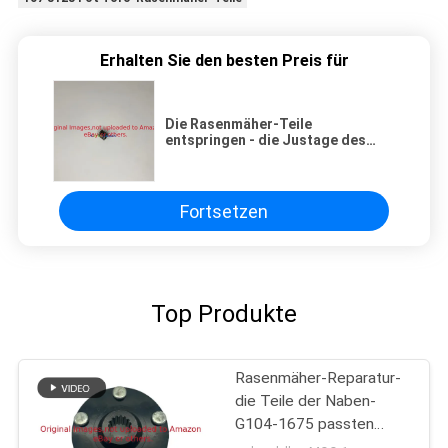
Erhalten Sie den besten Preis für
Die Rasenmäher-Teile
entspringen - die Justage des
Griffs G57-5270 passt Toro
Greensmaster
Fortsetzen
Top Produkte
Rasenmäher-Reparatur-
die Teile der Naben-
G104-1675 passten
Toro-Arbeiter-