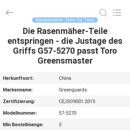
Dongguan
Hesheng
Long
Trading
Co.,
Rasenmäher-Teile für Toro
Ltd..
All
Rights
Die Rasenmäher-Teile
HAUS
Reserved.
entspringen - die Justage des
PRODUKTE
Griffs G57-5270 passt Toro
Greensmaster
ÜBER
UNS
Herkunftsort:
China
Markenname:
Greenguards
FABRIK-
Zertifizierung:
CE,ISO9001:2015
AUSFLUG
Modellnummer:
57-5270
QUALITÄTSKONTROLLE
Min Bestellmenge:
5