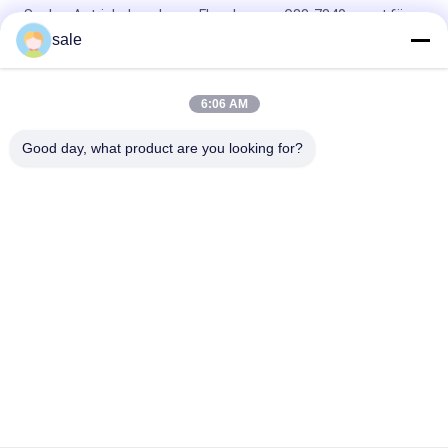
Spulen-Antriebskupplungs-Flaschenzug G88-7840 passt für
Toro 1010 1600 800 2600 2000 Mäher
sale
Lawnmower Teile Kolbenring Set (0,05 mm) G94-6837 Fits
Toro Grünmäher
6:06 AM
Bauteile für Rasenmäher
Good day, what product are you looking for?
Beliebte Kategorien
Alle
Rasenmäher-Teile 
Rasenmäher-Teile 
Für Toro
Für Deere
Rasenmäher-Teile 
Rasenmäher-
Für Jacobsen
Ersatzteile
Grünen 
Golfmobil-Teile
Luftbefeuchter
Gras-Laubsauger
Rasenmäherblätter