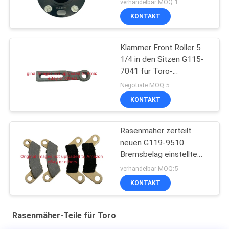
verhandelbar MOQ:1
Gebrauchsfahrzeug
KONTAKT
Klammer Front Roller 5
1/4 in den Sitzen G115-
7041 für Toro-
Rasenmäher
Negotiate MOQ:5
KONTAKT
Rasenmäher zerteilt
neuen G119-9510
Bremsbelag einstellte
von 4 Sitzen Toro
verhandelbar MOQ:5
KONTAKT
Rasenmäher-Teile für Toro