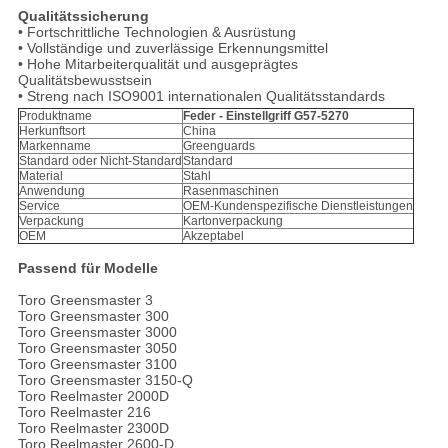
Qualitätssicherung
• Fortschrittliche Technologien & Ausrüstung
• Vollständige und zuverlässige Erkennungsmittel
• Hohe Mitarbeiterqualität und ausgeprägtes
Qualitätsbewusstsein
• Streng nach ISO9001 internationalen Qualitätsstandards
Produktname
Feder - Einstellgriff G57-5270
Herkunftsort
China
Markenname
Greenguards
Standard oder Nicht-Standard
Standard
Material
Stahl
Anwendung
Rasenmaschinen
Service
OEM-Kundenspezifische Dienstleistungen
Verpackung
Kartonverpackung
OEM
Akzeptabel
Passend für Modelle
Toro Greensmaster 3
Toro Greensmaster 300
Toro Greensmaster 3000
Toro Greensmaster 3050
Toro Greensmaster 3100
Toro Greensmaster 3150-Q
Toro Reelmaster 2000D
Toro Reelmaster 216
Toro Reelmaster 2300D
Toro Reelmaster 2600-D