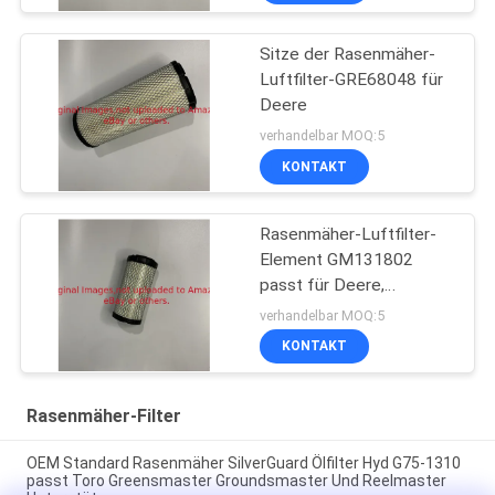
Sitze der Rasenmäher-
Luftfilter-GRE68048 für
Deere
verhandelbar MOQ:5
KONTAKT
Rasenmäher-Luftfilter-
Element GM131802
passt für Deere,
Jacobsen, Toro
verhandelbar MOQ:5
KONTAKT
Rasenmäher-Filter
OEM Standard Rasenmäher SilverGuard Ölfilter Hyd G75-1310
passt Toro Greensmaster Groundsmaster Und Reelmaster