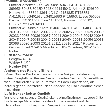
Produkt-Beschreibung
Luftfilter ersetzen Zahl: 491588S 5043H 4101 491588
399959 5043B 5043D 5043K 4915 5043; Ariens 21529800;
Handwerker 33644 3364; JD LG491588JD PT15853
AM116236 LG491588 LG491588S PT15853; Lesco 050007;
Partner PR1011002; Toro 1191909; Raisman 8030502;
Honda 17211-ZL8-003
Luftfilter 491588s für Toro 16400 16401 16402 16403 16404
20010 20020 20021 20022 20023 20025 20028 20029 20030
20033 20035 20036 20037 20041 20042 20042 20042 20043
20045 20047 20048 20049 20053 20054 20055 20056 20058
20068 20090 20093 20101 20111 20216 20217 Rasenmäher.
Gebrauch auf 3.5-6.5 Maschinen HPs Quantum, 625-1575
Reihe
Luftfilter-Größen:
Length= 4-1/4“
Width= 3-1/2“
Height= 5/8"
Ändern eines Papierluftfilters
Lösen Sie die Deckelschraube und die Neigungsabdeckung
unten. Sorgfältig entfernen Sie und werfen Sie den Papierluftfilter
weg. Installieren Sie neue Patrone mit den Papierfalten, die
heraus gegenüberstellen. Nahe Abdeckung und Schraube sicher
festziehen.
Luftfilter der hohen Qualität
Wir ergreifen strenge Qualitätskontrollmaßnahmen, ausgewählte
hochwertige Materialien, zahlen Aufmerksamkeit auf der
Herstellung und überprüfen, Verpackung, um zu garantieren