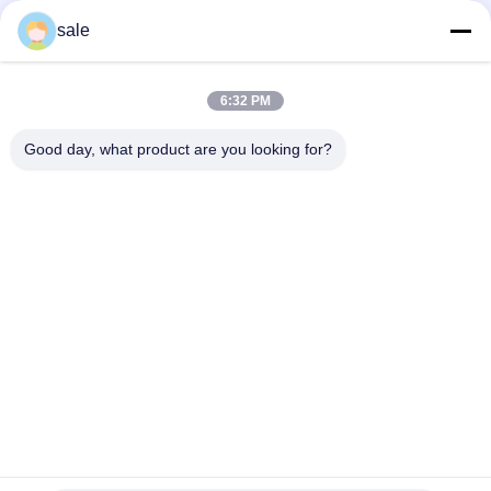
Unterstützung
sale
OEM-Unterstützung für Rasenmäherfilter Benzin / Öl D G125-
8752 Passend für Toro Greensmaster und Reelmaster
6:32 PM
Rasenmäherteile Hydraulikölfilter G54-0110 Passend für
TORO-Mäher
Good day, what product are you looking for?
Beliebte Kategorien
Alle
Rasenmäher-Teile 
Rasenmäher-Teile 
Für Toro
Für Deere
Rasenmäher-Teile 
Rasenmäher-
Für Jacobsen
Ersatzteile
Grünen 
Golfmobil-Teile
Luftbefeuchter
Gras-Laubsauger
Rasenmäherblätter