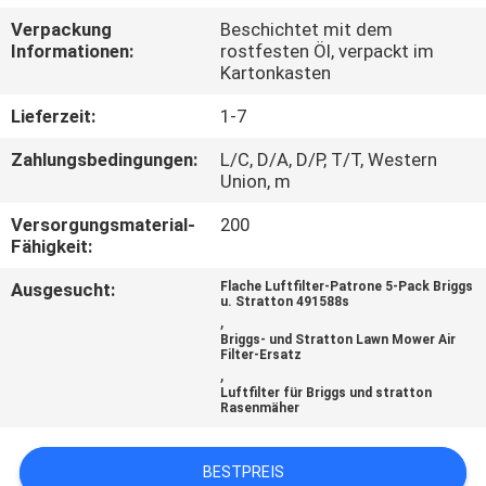
Verpackung
Beschichtet mit dem
TRETEN
Informationen:
rostfesten Öl, verpackt im
Kartonkasten
SIE
MIT
Lieferzeit:
1-7
UNS
Zahlungsbedingungen:
L/C, D/A, D/P, T/T, Western
Union, m
IN
Versorgungsmaterial-
200
VERBINDUNG
Fähigkeit:
Ausgesucht:
Flache Luftfilter-Patrone 5-Pack Briggs
NACHRICHTEN
u. Stratton 491588s
,
Briggs- und Stratton Lawn Mower Air
Filter-Ersatz
FORDERN
,
Luftfilter für Briggs und stratton
SIE EIN
Rasenmäher
ZITAT
BESTPREIS