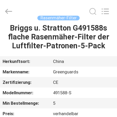
Dongguan
Hesheng
Long
Trading
Co.,
Rasenmäher-Filter
Ltd..
All
Rights
Briggs u. Stratton G491588s
HAUS
Reserved.
flache Rasenmäher-Filter der
PRODUKTE
Luftfilter-Patronen-5-Pack
ÜBER
Herkunftsort:
China
UNS
Markenname:
Greenguards
Zertifizierung:
CE
FABRIK-
Modellnummer:
491588-S
AUSFLUG
Min Bestellmenge:
5
QUALITÄTSKONTROLLE
Preis:
verhandelbar