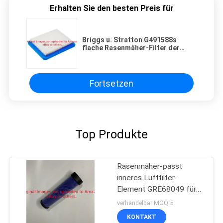
Erhalten Sie den besten Preis für
Briggs u. Stratton G491588s
flache Rasenmäher-Filter der
Luftfilter-Patronen-5-Pack
Fortsetzen
Top Produkte
Rasenmäher-passt
inneres Luftfilter-
Element GRE68049 für
Deere
verhandelbar MOQ:5
KONTAKT