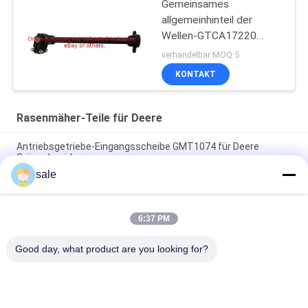
Gemeinsames
allgemeinhinteil der
Wellen-GTCA17220
passt Deere-Mäher
verhandelbar MOQ:5
KONTAKT
Rasenmäher-Teile für Deere
Antriebsgetriebe-Eingangsscheibe GMT1074 für Deere
Grünschneider
sale
Kupplungs-Proalligator 2030 Druck-Platte GM809222
GM809221 der 2020 Kupplungs-DIS passt Deere
6:37 PM
Rasenmäherteile Anlassermotor GAM878176 Passend für
Deere Greensmower
Good day, what product are you looking for?
Beliebte Kategorien
Alle