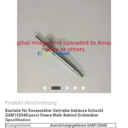
SITEMAP
PRIVACY
POLICY
Produkt-Beschreibung
Bauteile für Rasenmäher Getriebe Gehäuse Schacht
GAM132048 passt Deere Walk-Behind Grünmäher
Spezifikation
Erzeugnis
Name
Ausrüstungsgehäuse GAM132048