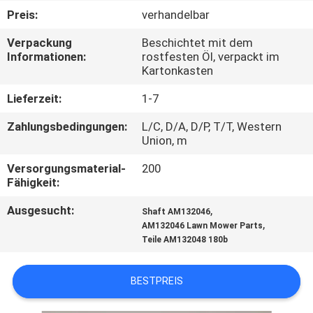
Preis:
verhandelbar
TRETEN
Verpackung
Beschichtet mit dem
SIE
Informationen:
rostfesten Öl, verpackt im
Kartonkasten
MIT
UNS
Lieferzeit:
1-7
IN
Zahlungsbedingungen:
L/C, D/A, D/P, T/T, Western
Union, m
VERBINDUNG
Versorgungsmaterial-
200
Fähigkeit:
NACHRICHTEN
Ausgesucht:
,
Shaft AM132046
,
AM132046 Lawn Mower Parts
FORDERN
Teile AM132048 180b
SIE EIN
BESTPREIS
ZITAT