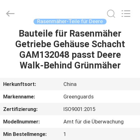
Dongguan
Hesheng
Long
Trading
Co.,
Rasenmäher-Teile für Deere
Ltd..
All
Rights
Bauteile für Rasenmäher
HAUS
Reserved.
Getriebe Gehäuse Schacht
PRODUKTE
GAM132048 passt Deere
Walk-Behind Grünmäher
ÜBER
UNS
Herkunftsort:
China
Markenname:
Greenguards
FABRIK-
Zertifizierung:
ISO9001:2015
AUSFLUG
Modellnummer:
Amt für die Überwachung
QUALITÄTSKONTROLLE
Min Bestellmenge:
1