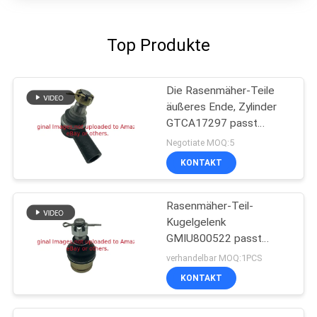
Top Produkte
Die Rasenmäher-Teile
äußeres Ende, Zylinder
GTCA17297 passt
Deere-Mäher
Negotiate MOQ:5
KONTAKT
Rasenmäher-Teil-
Kugelgelenk
GMIU800522 passt
Gebrauchsfahrzeug
verhandelbar MOQ:1PCS
Deere ProGator
KONTAKT