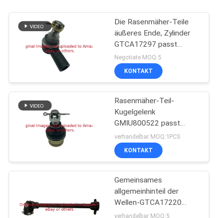
Die Rasenmäher-Teile
äußeres Ende, Zylinder
GTCA17297 passt
Deere-Mäher
Negotiate MOQ:5
KONTAKT
Rasenmäher-Teil-
Kugelgelenk
GMIU800522 passt
Gebrauchsfahrzeug
verhandelbar MOQ:1PCS
Deere ProGator
KONTAKT
Gemeinsames
allgemeinhinteil der
Wellen-GTCA17220
passt Deere-Mäher
verhandelbar MOQ:5