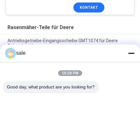
KONTAKT
Rasenmäher-Teile für Deere
Antriebsgetriebe-Eingangsscheibe GMT1074 für Deere
Grünschneider
sale
Kupplungs-Proalligator 2030 Druck-Platte GM809222
GM809221 der 2020 Kupplungs-DIS passt Deere
10:26 PM
Rasenmäherteile Anlassermotor GAM878176 Passend für
Deere Greensmower
Good day, what product are you looking for?
Beliebte Kategorien
Alle
Rasenmäher-Teile 
Rasenmäher-Teile 
Für Toro
Für Deere
Rasenmäher-Teile 
Rasenmäher-