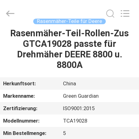
Dongguan
Hesheng
Long
Trading
Co.,
Rasenmäher-Teile für Deere
Ltd..
All
Rights
Rasenmäher-Teil-Rollen-Zus
HAUS
Reserved.
GTCA19028 passte für
PRODUKTE
Drehmäher DEERE 8800 u.
8800A
ÜBER
UNS
Herkunftsort:
China
Markenname:
Green Guardian
FABRIK-
Zertifizierung:
ISO9001:2015
AUSFLUG
Modellnummer:
TCA19028
QUALITÄTSKONTROLLE
Min Bestellmenge:
5