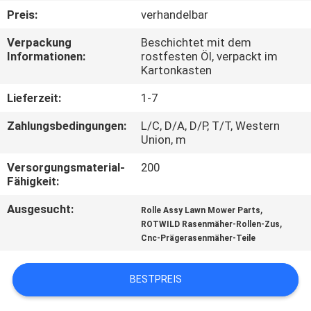
Preis:
verhandelbar
TRETEN
Verpackung
Beschichtet mit dem
SIE
Informationen:
rostfesten Öl, verpackt im
Kartonkasten
MIT
UNS
Lieferzeit:
1-7
IN
Zahlungsbedingungen:
L/C, D/A, D/P, T/T, Western
Union, m
VERBINDUNG
Versorgungsmaterial-
200
Fähigkeit:
NACHRICHTEN
Ausgesucht:
,
Rolle Assy Lawn Mower Parts
,
ROTWILD Rasenmäher-Rollen-Zus
FORDERN
Cnc-Prägerasenmäher-Teile
SIE EIN
BESTPREIS
ZITAT