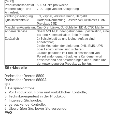
(MOQ)
Produktionskapazität
500 Stücke pro Woche
Vorbereitungs- und
7-20 Tage von der Ablagerung
Anlaufzeit
Zahlungsbedingung
T/T, Paypal, Western Union, Bargeld
Qualitätskontrolle
Härteprüfvorrichtung, Tasterzirkel, Alitimeter, CMM,
Projektor, 2.5D
Maschinen/Ausrüstung
Cnc-Drehbänke, Od-Schleifer, EDM, CNC Mahlen
Anderer Service
Soem &OEM, kundengebundene Spezifikation, eine
bis eine Kommunikation, freie Proben
Zusätzlich
1) Beispielauftrag und kleiner Auftrag sind
annehmbar;
2) die Methoden der Lieferung: DHL, EMS, UPS
oder Fedex (schnell und sicherer)
3) auch gefunden im Produktionsstandort von
Porzellandongguan-Stadt, -uns Kundenentwurf
entsprechend den Anforderungen der Kunden und
der Anwendung der Produkte zu helfen.
Sitz-Modelle
Drehmäher Deeres 8800
Drehmäher Deeres 8800A
QC
1.
Beispielkontrolle;
2. Vor Produktion, Form und vorbildlicher Kontrolle;
3. Technikereigentest in der Produktion;
4. IngenieurStichprobe;
5. verpackende Kontrolle;
6. Überprüfen Sie, bevor Sie versenden.
FAQ