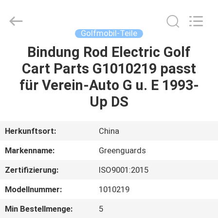
Dongguan
Hesheng
Long
Trading
Co.,
Golfmobil-Teile
Ltd..
All
Rights
Bindung Rod Electric Golf
HAUS
Reserved.
Cart Parts G1010219 passt
PRODUKTE
für Verein-Auto G u. E 1993-
Up DS
ÜBER
UNS
Herkunftsort:
China
Markenname:
Greenguards
FABRIK-
Zertifizierung:
ISO9001:2015
AUSFLUG
Modellnummer:
1010219
QUALITÄTSKONTROLLE
Min Bestellmenge:
5