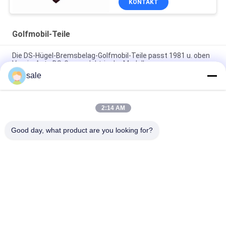
KONTAKT
Golfmobil-Teile
Die DS-Hügel-Bremsbelag-Golfmobil-Teile passt 1981 u. oben
Verein-Auto DS-Gas u. elektrische Modelle
sale
Teile für Golfkarren G1011415 Fits Club Car G E DS
Stoßdämpfer Bushing Kit mit 2 Klebstoff 2 Pad 2 Nuss
2:14 AM
Golfkarren Teile Bremskabel Kit G1011403 Fits Club Auto Gas
und elektrische Golfkarren
Good day, what product are you looking for?
Beliebte Kategorien
Alle
Rasenmäher-Teile 
Rasenmäher-Teile 
Für Toro
Für Deere
Rasenmäher-Teile 
Rasenmäher-
Für Jacobsen
Ersatzteile