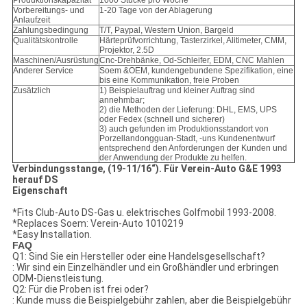
Produktionskapazität
1000 Stücke pro Woche
Vorbereitungs- und
1-20 Tage von der Ablagerung
Anlaufzeit
Zahlungsbedingung
T/T, Paypal, Western Union, Bargeld
Qualitätskontrolle
Härteprüfvorrichtung, Tasterzirkel, Alitimeter, CMM,
Projektor, 2.5D
Maschinen/Ausrüstung
Cnc-Drehbänke, Od-Schleifer, EDM, CNC Mahlen
Anderer Service
Soem &OEM, kundengebundene Spezifikation, eine
bis eine Kommunikation, freie Proben
Zusätzlich
1) Beispielauftrag und kleiner Auftrag sind
annehmbar;
2) die Methoden der Lieferung: DHL, EMS, UPS
oder Fedex (schnell und sicherer)
3) auch gefunden im Produktionsstandort von
Porzellandongguan-Stadt, -uns Kundenentwurf
entsprechend den Anforderungen der Kunden und
der Anwendung der Produkte zu helfen.
Verbindungsstange, (19-11/16“). Für Verein-Auto G&E 1993
herauf DS
Eigenschaft
*Fits Club-Auto DS-Gas u. elektrisches Golfmobil 1993-2008.
*Replaces Soem: Verein-Auto 1010219
*Easy Installation.
FAQ
Q1: Sind Sie ein Hersteller oder eine Handelsgesellschaft?
: Wir sind ein Einzelhändler und ein Großhändler und erbringen
ODM-Dienstleistung.
Q2: Für die Proben ist frei oder?
: Kunde muss die Beispielgebühr zahlen, aber die Beispielgebühr