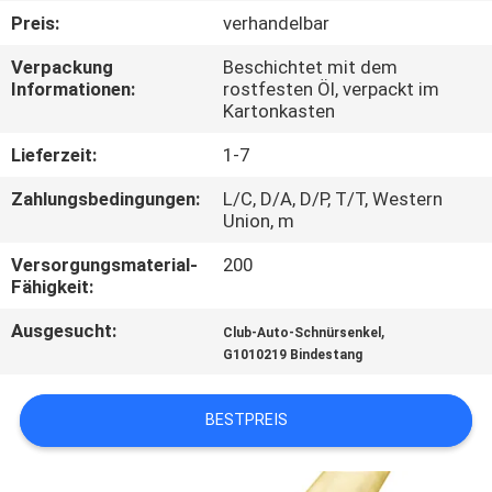
Preis:
verhandelbar
TRETEN
Verpackung
Beschichtet mit dem
SIE
Informationen:
rostfesten Öl, verpackt im
Kartonkasten
MIT
UNS
Lieferzeit:
1-7
IN
Zahlungsbedingungen:
L/C, D/A, D/P, T/T, Western
Union, m
VERBINDUNG
Versorgungsmaterial-
200
Fähigkeit:
NACHRICHTEN
Ausgesucht:
,
Club-Auto-Schnürsenkel
G1010219 Bindestang
FORDERN
SIE EIN
BESTPREIS
ZITAT