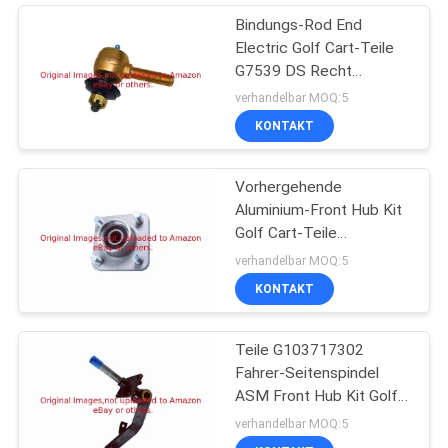
Bindungs-Rod End
Electric Golf Cart-Teile
G7539 DS Recht
verlegte
verhandelbar MOQ:5
KONTAKT
Vorhergehende
Aluminium-Front Hub Kit
Golf Cart-Teile
G102357701
verhandelbar MOQ:5
KONTAKT
Teile G103717302
Fahrer-Seitenspindel
ASM Front Hub Kit Golf
Cart
verhandelbar MOQ:5