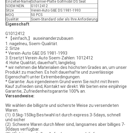
Einzelteil-Name
Scharnier-Platte Golfmobil DS Seat
SOEM NEIN.
G1012412
Sitze
Verein-Auto G&E DS 1981-1993
MOQ
50 PCS
Qualität
Soem-Standard oder als Ihre Anforderung
Eigenschaft
G1012412
* 【einfach,】 auseinanderzubauen
1. nagelneu, Soem-Qualität.
2. Sitze
* Verein-Auto G&E DS 1981-1993
3. Ersetzt Verein-Auto Soem-Zahlen: 1012412
4. Hohe Qualität, dauerhaft, langlebig.
* wir nehmen die Materialien des höchsten Grades an, um unser
Produkt zu machen. Es holt dauerhafte und zuverlässige
Eigenschaft unter Extrembedingungen.
* Garantie: Aus irgendeinem Grund wenn Sie nicht mit Ihrem
Kauf zufrieden sind, Kontakt wir direkt. Wir bieten eine einjährige
Garantie, Zufriedenheitsgarantie 100% an.
Versandweise:
Wir wählen die billigste und sicherste Weise zu versendeten
Waren.
(1) .0.5kg-150kg Bestwahl ist durch express.3-5days, schnell
und sicher
(2). Schwere Waren durch Meer sind, langsames aber billiges 7-
30days verfügbar.