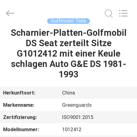
Dongguan
Hesheng
Long
Trading
Co.,
Golfmobil-Teile
Ltd..
All
Rights
Scharnier-Platten-Golfmobil
HAUS
Reserved.
DS Seat zerteilt Sitze
PRODUKTE
G1012412 mit einer Keule
schlagen Auto G&E DS 1981-
ÜBER
1993
UNS
Herkunftsort:
China
FABRIK-
Markenname:
Greenguards
AUSFLUG
Zertifizierung:
ISO9001:2015
QUALITÄTSKONTROLLE
Modellnummer:
1012412