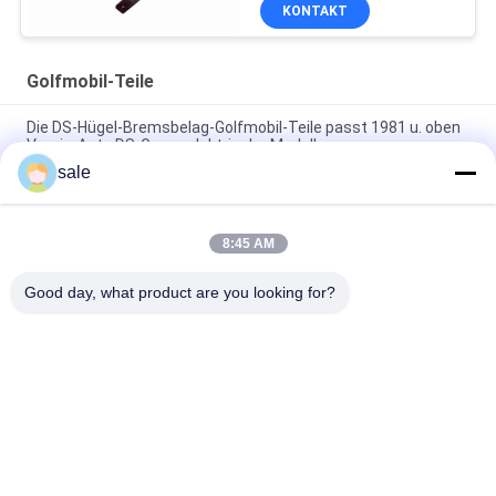
KONTAKT
Golfmobil-Teile
Die DS-Hügel-Bremsbelag-Golfmobil-Teile passt 1981 u. oben
Verein-Auto DS-Gas u. elektrische Modelle
sale
Teile für Golfkarren G1011415 Fits Club Car G E DS
Stoßdämpfer Bushing Kit mit 2 Klebstoff 2 Pad 2 Nuss
8:45 AM
Golfkarren Teile Bremskabel Kit G1011403 Fits Club Auto Gas
und elektrische Golfkarren
Good day, what product are you looking for?
Beliebte Kategorien
Alle
Rasenmäher-Teile 
Rasenmäher-Teile 
Für Toro
Für Deere
Rasenmäher-Teile 
Rasenmäher-
Für Jacobsen
Ersatzteile