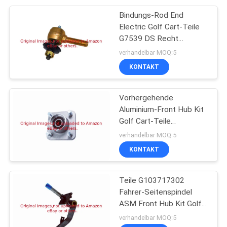
Bindungs-Rod End
Electric Golf Cart-Teile
G7539 DS Recht
verlegte
verhandelbar MOQ:5
KONTAKT
Vorhergehende
Aluminium-Front Hub Kit
Golf Cart-Teile
G102357701
verhandelbar MOQ:5
KONTAKT
Teile G103717302
Fahrer-Seitenspindel
ASM Front Hub Kit Golf
Cart
verhandelbar MOQ:5