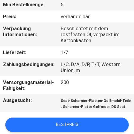
Min Bestellmenge:
5
TRETEN
Preis:
verhandelbar
SIE
Verpackung
Beschichtet mit dem
MIT
Informationen:
rostfesten Öl, verpackt im
Kartonkasten
UNS
IN
Lieferzeit:
1-7
VERBINDUNG
Zahlungsbedingungen:
L/C, D/A, D/P, T/T, Western
Union, m
NACHRICHTEN
Versorgungsmaterial-
200
Fähigkeit:
Ausgesucht:
FORDERN
Seat-Scharnier-Platten-Golfmobil-Teile
,
Scharnier-Platte Golfmobil DS Seat
SIE EIN
ZITAT
BESTPREIS