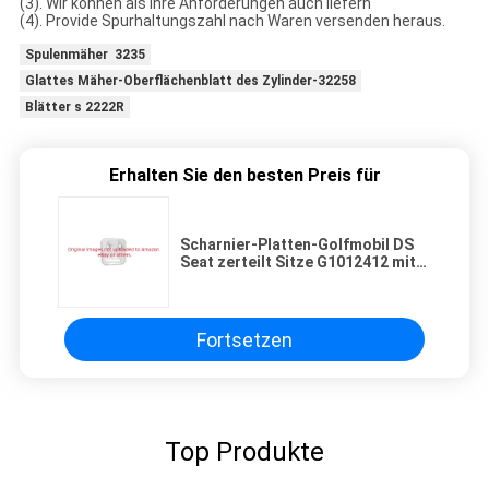
(3). Wir können als Ihre Anforderungen auch liefern
(4). Provide Spurhaltungszahl nach Waren versenden heraus.
Spulenmäher 3235
Glattes Mäher-Oberflächenblatt des Zylinder-32258
Blätter s 2222R
Erhalten Sie den besten Preis für
Scharnier-Platten-Golfmobil DS
Seat zerteilt Sitze G1012412 mit
einer Keule schlagen Auto G&E DS
1981-1993
Fortsetzen
Top Produkte