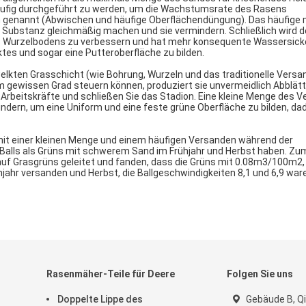
häufig durchgeführt zu werden, um die Wachstumsrate des Rasens
 genannt (Abwischen und häufige Oberflächendüngung). Das häufige 
Substanz gleichmäßig machen und sie vermindern. Schließlich wird d
es Wurzelbodens zu verbessern und hat mehr konsequente Wassersick
tes und sogar eine Putteroberfläche zu bilden.
rwelkten Grasschicht (wie Bohrung, Wurzeln und das traditionelle Vers
em gewissen Grad steuern können, produziert sie unvermeidlich Abblät
 Arbeitskräfte und schließen Sie das Stadion. Eine kleine Menge des 
indern, um eine Uniform und eine feste grüne Oberfläche zu bilden, da
mit einer kleinen Menge und einem häufigen Versanden während der
Balls als Grüns mit schwerem Sand im Frühjahr und Herbst haben. Zum
auf Grasgrüns geleitet und fanden, dass die Grüns mit 0.08m3/100m2,
jahr versanden und Herbst, die Ballgeschwindigkeiten 8,1 und 6,9 ware
Rasenmäher-Teile für Deere
Folgen Sie uns
Doppelte Lippe des
Gebäude B, Qi