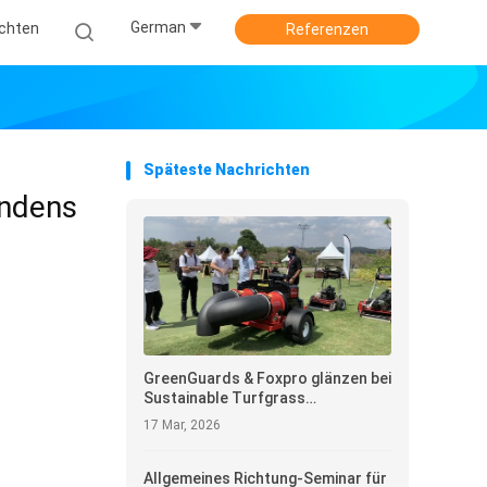
German
ichten
Referenzen
Späteste Nachrichten
andens
GreenGuards & Foxpro glänzen bei
Sustainable Turfgrass
Management in Asia 2026 in
17 Mar, 2026
Pattaya
Allgemeines Richtung-Seminar für