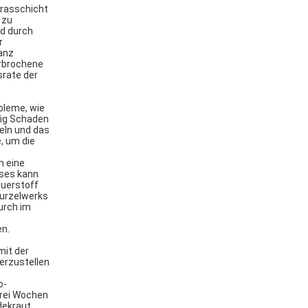
Grasschicht
 zu
rd durch
r
anz
erbrochene
srate der
bleme, wie
fig Schaden
eln und das
, um die
m eine
eses kann
auerstoff
urzelwerks
urch im
en.
mit der
erzustellen
o-
drei Wochen
dekraut