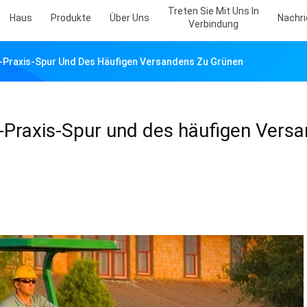
Treten Sie Mit Uns In
Haus
Produkte
Über Uns
Nachr
Verbindung
s-Praxis-Spur Und Des Häufigen Versandens Zu Grünen
s-Praxis-Spur und des häufigen Vers