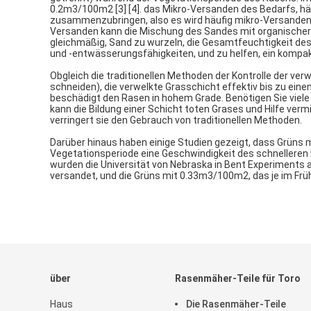
0.2m3/100m2 [3] [4]. das Mikro-Versanden des Bedarfs, 
zusammenzubringen, also es wird häufig mikro-Versanden
Versanden kann die Mischung des Sandes mit organischer 
gleichmäßig, Sand zu wurzeln, die Gesamtfeuchtigkeit d
und -entwässerungsfähigkeiten, und zu helfen, ein kompak
Obgleich die traditionellen Methoden der Kontrolle der ve
schneiden), die verwelkte Grasschicht effektiv bis zu ein
beschädigt den Rasen in hohem Grade. Benötigen Sie viele
kann die Bildung einer Schicht toten Grases und Hilfe verm
verringert sie den Gebrauch von traditionellen Methoden.
Darüber hinaus haben einige Studien gezeigt, dass Grüns 
Vegetationsperiode eine Geschwindigkeit des schnelleren 
wurden die Universität von Nebraska in Bent Experiments 
versandet, und die Grüns mit 0.33m3/100m2, das je im Früh
über
Rasenmäher-Teile für Toro
Haus
Die Rasenmäher-Teile