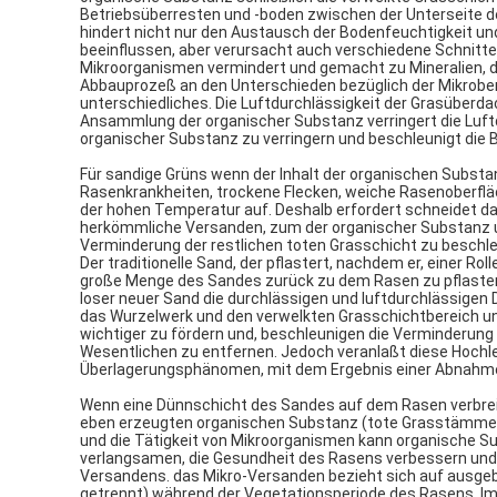
Betriebsüberresten und -boden zwischen der Unterseite d
hindert nicht nur den Austausch der Bodenfeuchtigkeit und
beeinflussen, aber verursacht auch verschiedene Schnitte
Mikroorganismen vermindert und gemacht zu Mineralien, di
Abbauprozeß an den Unterschieden bezüglich der Mikroben
unterschiedliches. Die Luftdurchlässigkeit der Grasüberda
Ansammlung der organischer Substanz verringert die Luft
organischer Substanz zu verringern und beschleunigt die B
Für sandige Grüns wenn der Inhalt der organischen Substan
Rasenkrankheiten, trockene Flecken, weiche Rasenoberf
der hohen Temperatur auf. Deshalb erfordert schneidet 
herkömmliche Versanden, zum der organischer Substanz un
Verminderung der restlichen toten Grasschicht zu beschle
Der traditionelle Sand, der pflastert, nachdem er, einer 
große Menge des Sandes zurück zu dem Rasen zu pflastern
loser neuer Sand die durchlässigen und luftdurchlässigen 
das Wurzelwerk und den verwelkten Grasschichtbereich 
wichtiger zu fördern und, beschleunigen die Verminderung 
Wesentlichen zu entfernen. Jedoch veranlaßt diese Hochl
Überlagerungsphänomen, mit dem Ergebnis einer Abnahme a
Wenn eine Dünnschicht des Sandes auf dem Rasen verbreit
eben erzeugten organischen Substanz (tote Grasstämme,
und die Tätigkeit von Mikroorganismen kann organische Su
verlangsamen, die Gesundheit des Rasens verbessern und 
Versandens. das Mikro-Versanden bezieht sich auf ausge
getrennt) während der Vegetationsperiode des Rasens. Im