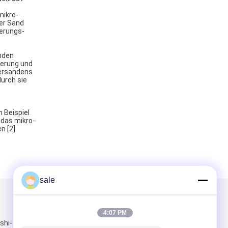
mikro-
er Sand
erungs-
anden
terung und
Versandens
durch sie
 Beispiel
 das mikro-
n [2].
sale
Mailen Sie uns
4:07 PM
shi-