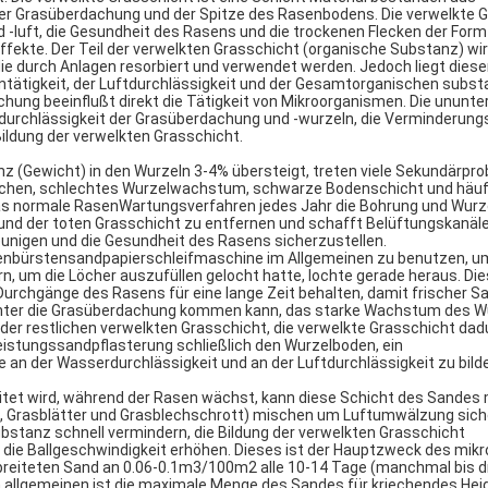
er Grasüberdachung und der Spitze des Rasenbodens. Die verwelkte 
 -luft, die Gesundheit des Rasens und die trockenen Flecken der Form
ffekte. Der Teil der verwelkten Grasschicht (organische Substanz) wi
e durch Anlagen resorbiert und verwendet werden. Jedoch liegt diese
tätigkeit, der Luftdurchlässigkeit und der Gesamtorganischen subst
chung beeinflußt direkt die Tätigkeit von Mikroorganismen. Die ununt
durchlässigkeit der Grasüberdachung und -wurzeln, die Verminderung
ildung der verwelkten Grasschicht.
z (Gewicht) in den Wurzeln 3-4% übersteigt, treten viele Sekundärpro
lächen, schlechtes Wurzelwachstum, schwarze Bodenschicht und häu
das normale RasenWartungsverfahren jedes Jahr die Bohrung und Wurz
d der toten Grasschicht zu entfernen und schafft Belüftungskanäle
unigen und die Gesundheit des Rasens sicherzustellen.
Rollenbürstensandpapierschleifmaschine im Allgemeinen zu benutzen, u
, um die Löcher auszufüllen gelocht hatte, lochte gerade heraus. Di
Durchgänge des Rasens für eine lange Zeit behalten, damit frischer S
unter die Grasüberdachung kommen kann, das starke Wachstum des W
der restlichen verwelkten Grasschicht, die verwelkte Grasschicht dad
eistungssandpflasterung schließlich den Wurzelboden, ein
n der Wasserdurchlässigkeit und an der Luftdurchlässigkeit zu bild
et wird, während der Rasen wächst, kann diese Schicht des Sandes 
 Grasblätter und Grasblechschrott) mischen um Luftumwälzung sich
bstanz schnell vermindern, die Bildung der verwelkten Grasschicht
die Ballgeschwindigkeit erhöhen. Dieses ist der Hauptzweck des mikr
breiteten Sand an 0.06-0.1m3/100m2 alle 10-14 Tage (manchmal bis 
 allgemeinen ist die maximale Menge des Sandes für kriechendes Hei