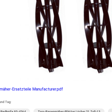
mäher-Ersatzteile Manufacturer.pdf
und Tag:
 Bedknife 93-4264
Toro-Rasenmäher-Blätter Löcher 21 Zoll-13