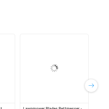
tt
Lawnmower Blades Bettmesser -