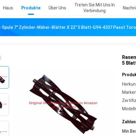
Treten Sie Mit Uns In
Haus
Produkte
Über Uns
Nachr
Verbindung
Spule 7" Zylinder-Mäher-Blätter X 22" 5 Blatt-G94-4337 Passt Tor
Rasen
5 Bla
Produk
Herkun
Marke
Zertifi
Model
Zahlun
Min Be