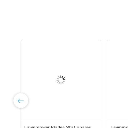
Lawnmower Blades Stationäres
Lawnmow