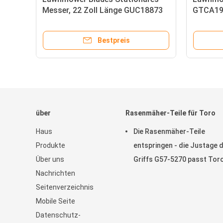
Messer, 22 Zoll Länge GUC18873
GTCA193
passt zu Deere Walk-Behind
Grünenm
Grünmähern
Reel Mä
Bestpreis
über
Rasenmäher-Teile für Toro
Haus
Die Rasenmäher-Teile
Produkte
entspringen - die Justage 
Über uns
Griffs G57-5270 passt Tor
Nachrichten
Greensmaster
Seitenverzeichnis
Mobile Seite
Datenschutz-