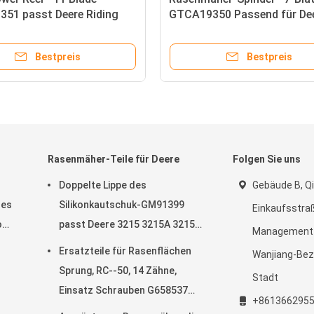
51 passt Deere Riding
GTCA19350 Passend für De
äher und E-Cut Hybrid
Aufsitz-Greenmäher und E-
her
Hybrid-Spindelmäher
Bestpreis
Bestpreis
Rasenmäher-Teile für Deere
Folgen Sie uns
Doppelte Lippe des
Gebäude B, Qi
des
Silikonkautschuk-GM91399
Einkaufsstraß
o
passt Deere 3215 3215A 3215B
Management-
3225B 3225c
Ersatzteile für Rasenflächen
Wanjiang-Bez
Sprung, RC--50, 14 Zähne,
Stadt
Einsatz Schrauben G658537
+861366295
Passt Turfco Top Dresser