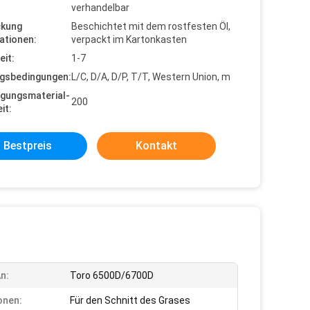
verhandelbar
ckung
Beschichtet mit dem rostfesten Öl,
ationen:
verpackt im Kartonkasten
eit:
1-7
gsbedingungen:
L/C, D/A, D/P, T/T, Western Union, m
gungsmaterial-
200
it:
Bestpreis
Kontakt
An:
Toro 6500D/6700D
onen:
Für den Schnitt des Grases