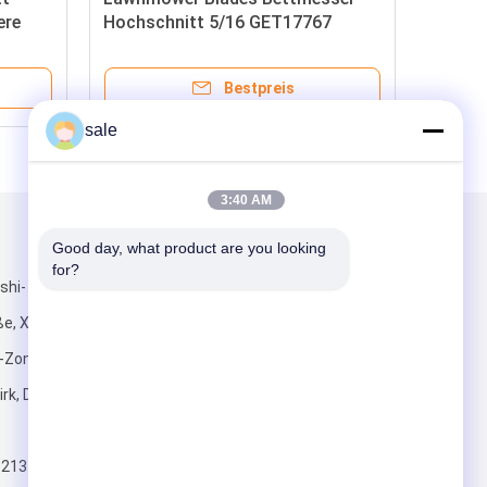
ere
Hochschnitt 5/16 GET17767
Cut
passt Deere Riding Grünenmäher
und Reel Mäher
Bestpreis
sale
3:40 AM
Mailen Sie uns
Good day, what product are you looking 
for?
shi-
e, Xiyong-
Zone,
irk, Dongguan-
Senden Sie
5213