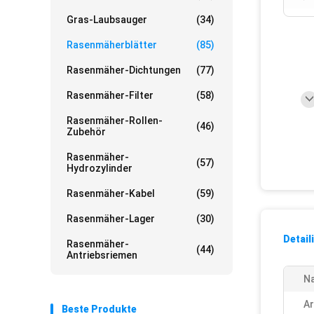
Gras-Laubsauger
(34)
Rasenmäherblätter
(85)
Rasenmäher-Dichtungen
(77)
Rasenmäher-Filter
(58)
Rasenmäher-Rollen-
(46)
Zubehör
Rasenmäher-
(57)
Hydrozylinder
Rasenmäher-Kabel
(59)
Rasenmäher-Lager
(30)
Detail
Rasenmäher-
(44)
Antriebsriemen
N
Ar
Beste Produkte