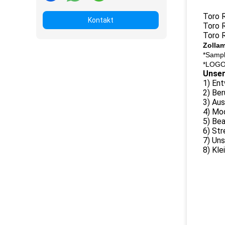
Toro 
Kontakt
Toro 
Toro 
Zollam
*Sampl
*LOGO
Unser
1) Ent
2) Be
3) Au
4) Mo
5) Bea
6) Str
7) Uns
8) Kle