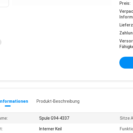
Preis:
Verpa
Inform
Lieferz
Zahlun
Versor
Fähigke
informationen
Produkt-Beschreibung
ame:
Spule G94-4337
Sitze 
t:
Interner Keil
Funkti