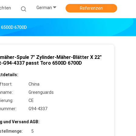
German
ichten
Referenzen
o 6500D 6700D
mäher-Spule 7" Zylinder-Mäher-Blätter X 22"
tt-G94-4337 passt Toro 6500D 6700D
tdetails:
ftsort:
China
nname:
Greenguards
zierung:
CE
lnummer:
G94-4337
g und Versand AGB:
stellmenge:
5