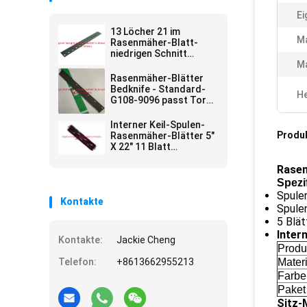
Ei
13 Löcher 21 im
Ma
Rasenmäher-Blatt-
niedrigen Schnitt
Bedknife G93-4262
M
passt Toro-Mäher
Rasenmäher-Blätter
Bedknife - Standard-
He
G108-9096 passt Toro
Reelmaster
Interner Keil-Spulen-
Produ
Rasenmäher-Blätter 5"
X 22" 11 Blatt
GAMT2886
Rasen
Spezi
Spule
Kontakte
Spulen
5 Blät
Intern
Kontakte:
Jackie Cheng
Prod
Telefon:
+8613662955213
Materi
Farbe
Paket
Sitz-