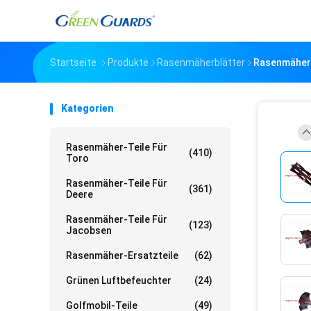
Startseite
Produkte
Rasenmäherblätter
Rasenmäher-
Kategorien
Rasenmäher-Teile Für
(410)
Toro
Rasenmäher-Teile Für
(361)
Deere
Rasenmäher-Teile Für
(123)
Jacobsen
Rasenmäher-Ersatzteile
(62)
Grünen Luftbefeuchter
(24)
Golfmobil-Teile
(49)