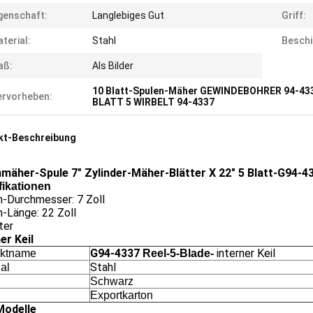
genschaft:
Langlebiges Gut
Griff:
terial:
Stahl
Beschi
aß:
Als Bilder
10 Blatt-Spulen-Mäher GEWINDEBOHRER 94-43
rvorheben:
BLATT 5 WIRBELT 94-4337
kt-Beschreibung
mäher-Spule 7" Zylinder-Mäher-Blätter X 22" 5 Blatt-G94-
fikationen
n-Durchmesser: 7 Zoll
-Länge: 22 Zoll
ter
er Keil
G94-4337
interner Keil
uktname
Reel-5-Blade-
Stahl
al
Schwarz
Exportkarton
Modelle