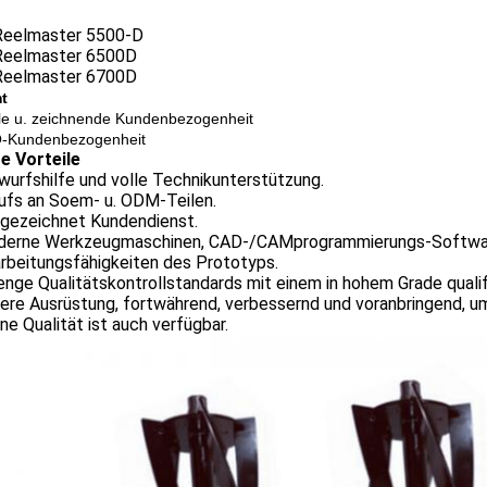
Reelmaster 5500-D
Reelmaster 6500D
Reelmaster 6700D
t
e u. zeichnende Kundenbezogenheit
-Kundenbezogenheit
e Vorteile
wurfshilfe und volle Technikunterstützung.
rufs an Soem- u. ODM-Teilen.
sgezeichnet Kundendienst.
derne Werkzeugmaschinen, CAD-/CAMprogrammierungs-Softwa
rbeitungsfähigkeiten des Prototyps.
enge Qualitätskontrollstandards mit einem in hohem Grade qualif
ere Ausrüstung, fortwährend, verbessernd und voranbringend, u
ine Qualität ist auch verfügbar.