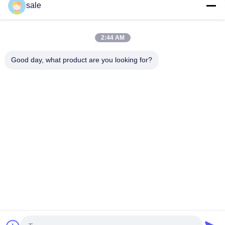
sale
BEFESTIGER-Rasenmäher-Teile des Metallgk0071000152
passt flache Hauptjacobsen mower
2:44 AM
Handgriffe für Mähteile - Anpassung des 3/8-24-Drahtes
G3003611 passt zum Jacobsen Tri-King
Good day, what product are you looking for?
Beliebte Kategorien
Alle
Rasenmäher-Teile 
Rasenmäher-Teile 
Für Toro
Für Deere
Rasenmäher-Teile 
Rasenmäher-
Für Jacobsen
Ersatzteile
Grünen 
Golfmobil-Teile
Luftbefeuchter
Gras-Laubsauger
Rasenmäherblätter