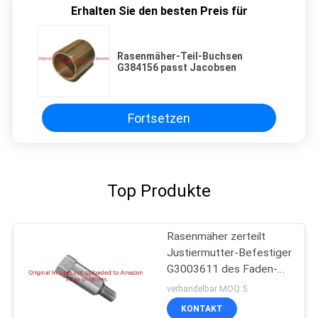
Erhalten Sie den besten Preis für
Rasenmäher-Teil-Buchsen
G384156 passt Jacobsen
Fortsetzen
Top Produkte
Rasenmäher zerteilt
Justiermutter-Befestiger
G3003611 des Faden-
3/8-24
verhandelbar MOQ:5
KONTAKT