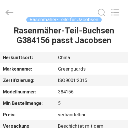
Dongguan
Hesheng
Long
Trading
Co.,
Rasenmäher-Teile für Jacobsen
Ltd..
All
Rights
Rasenmäher-Teil-Buchsen
HAUS
Reserved.
G384156 passt Jacobsen
PRODUKTE
Herkunftsort:
China
ÜBER
Markenname:
Greenguards
UNS
Zertifizierung:
ISO9001:2015
Modellnummer:
384156
FABRIK-
AUSFLUG
Min Bestellmenge:
5
Preis:
verhandelbar
QUALITÄTSKONTROLLE
Verpackung
Beschichtet mit dem