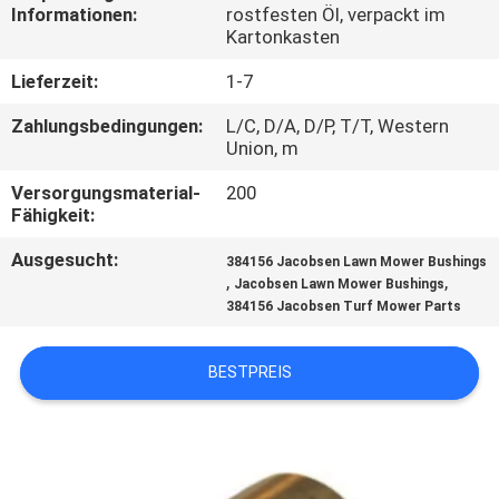
Informationen:
rostfesten Öl, verpackt im
Kartonkasten
TRETEN
SIE
Lieferzeit:
1-7
MIT
Zahlungsbedingungen:
L/C, D/A, D/P, T/T, Western
Union, m
UNS
Versorgungsmaterial-
200
IN
Fähigkeit:
VERBINDUNG
Ausgesucht:
384156 Jacobsen Lawn Mower Bushings
,
,
Jacobsen Lawn Mower Bushings
NACHRICHTEN
384156 Jacobsen Turf Mower Parts
BESTPREIS
FORDERN
SIE EIN
ZITAT