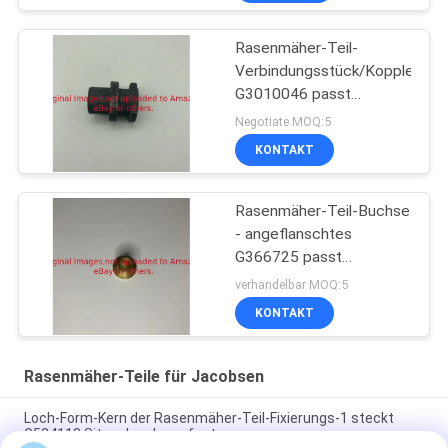
Rasenmäher-Teil-
Verbindungsstück/Koppler
G3010046 passt
Jacobsen IF-135
Negotiate MOQ:5
KONTAKT
Rasenmäher-Teil-Buchse
- angeflanschtes
G366725 passt
Jacobsen
verhandelbar MOQ:5
KONTAKT
Rasenmäher-Teile für Jacobsen
Loch-Form-Kern der Rasenmäher-Teil-Fixierungs-1 steckt
G524118 Sitze Jacobsen fest