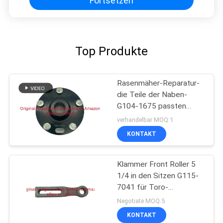
Fortsetzen
Top Produkte
Rasenmäher-Reparatur-
die Teile der Naben-
G104-1675 passten
Toro-Arbeiter-
verhandelbar MOQ:1
Gebrauchsfahrzeug
KONTAKT
Klammer Front Roller 5
1/4 in den Sitzen G115-
7041 für Toro-
Rasenmäher
Negotiate MOQ:5
KONTAKT