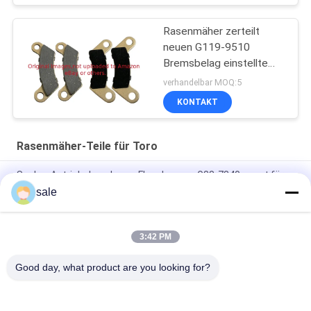
Rasenmäher zerteilt
neuen G119-9510
Bremsbelag einstellte
von 4 Sitzen Toro
verhandelbar MOQ:5
KONTAKT
Rasenmäher-Teile für Toro
Spulen-Antriebskupplungs-Flaschenzug G88-7840 passt für
Toro 1010 1600 800 2600 2000 Mäher
sale
Lawnmower Teile Kolbenring Set (0,05 mm) G94-6837 Fits
Toro Grünmäher
3:42 PM
Bauteile für Rasenmäher
Good day, what product are you looking for?
Beliebte Kategorien
Alle