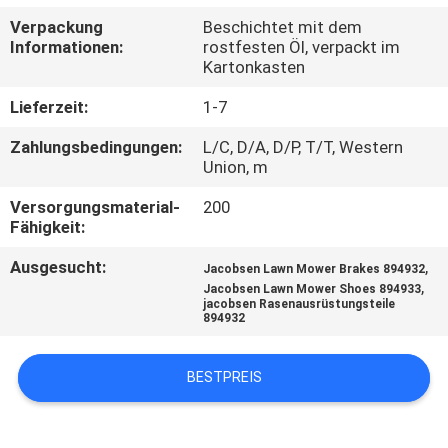
Verpackung
Beschichtet mit dem
TRETEN
Informationen:
rostfesten Öl, verpackt im
Kartonkasten
SIE
MIT
Lieferzeit:
1-7
UNS
Zahlungsbedingungen:
L/C, D/A, D/P, T/T, Western
Union, m
IN
Versorgungsmaterial-
200
VERBINDUNG
Fähigkeit:
Ausgesucht:
,
Jacobsen Lawn Mower Brakes 894932
NACHRICHTEN
,
Jacobsen Lawn Mower Shoes 894933
jacobsen Rasenausrüstungsteile
894932
FORDERN
SIE EIN
BESTPREIS
ZITAT