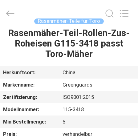
Dongguan
Hesheng
Long
Trading
Co.,
Rasenmäher-Teile für Toro
Ltd..
All
Rights
Rasenmäher-Teil-Rollen-Zus-
HAUS
Reserved.
Roheisen G115-3418 passt
PRODUKTE
Toro-Mäher
ÜBER
Herkunftsort:
China
UNS
Markenname:
Greenguards
Zertifizierung:
ISO9001:2015
FABRIK-
Modellnummer:
115-3418
AUSFLUG
Min Bestellmenge:
5
QUALITÄTSKONTROLLE
Preis:
verhandelbar