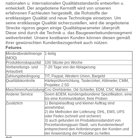
nationalen u. internationalen Qualitätsstandards entworfen u.
entwickelt. Der angebotene Kernstift wird von unseren
erfahrenen Fachleuten hergestellt, die Rohstoffe der
erstklassigen Qualität und neue Technologie einsetzen. Um
seine erstklassige Qualität sicherzustellen, wird die angebotene
Strecke rigoros gegen einige Qualitätsparameter überprüft.
Diese sind durch die Technik u. das Baugewerbekundensegment
weitverbreitet. Unsere kostbaren Kunden können diesen gemäß
ihrer gewünschten Kundenbezogenheit auch nützen.
Fetures
Mindestbestellmenge
1-teilig
(MOQ)
Produktionskapazität
100 Stücke pro Woche
Vorbereitungs- und
7-20 Tage von der Ablagerung
Anlaufzeit
Zahlungsbedingung
T/T, Paypal, Western Union, Bargeld
Qualitätskontrolle
Härteprüfvorrichtung, Tasterzirkel, Alitimeter, CMM,
Projektor, 2.5D
Maschinen/Ausrüstung
Cnc-Drehbänke, Od-Schleifer, EDM, CNC Mahlen
Anderer Service
Soem &OEM, kundengebundene Spezifikation, eine
bis eine Kommunikation, freie Proben
Zusätzlich
1) Beispielauftrag und kleiner Auftrag sind
annehmbar;
2) die Methoden der Lieferung: DHL, EMS, UPS
oder Fedex (schnell und sicherer)
3) auch gefunden im Produktionsstandort von
Porzellandongguan-Stadt, -uns Kundenentwurf
entsprechend den Anforderungen der Kunden und
der Anwendung der Produkte zu helfen.