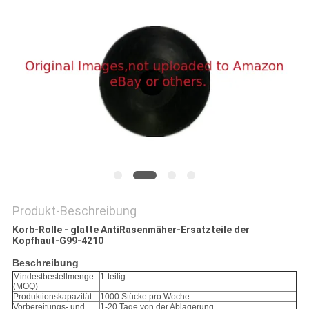
SITEMAP
PRIVACY
POLICY
Produkt-Beschreibung
Korb-Rolle - glatte AntiRasenmäher-Ersatzteile der
Kopfhaut-G99-4210
Beschreibung
Mindestbestellmenge
1-teilig
(MOQ)
Produktionskapazität
1000 Stücke pro Woche
Vorbereitungs- und
1-20 Tage von der Ablagerung