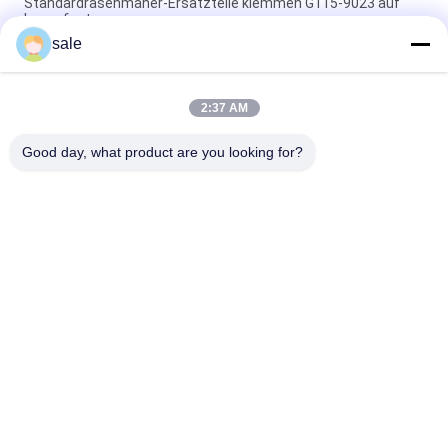
Standardrasenmäher-Ersatzteile klemmen G115-9023 auf
Lager fest
sale
Standardgrößen-Rasenmäher-Ersatzteil-Klammer
GAET11311 passt Deere
2:37 AM
Ersatzteile für Rasenmäher Halterung - Yoke Adapter Cap
GMT6233 Fits Deere Greens Mäher
Good day, what product are you looking for?
Beliebte Kategorien
Alle
Rasenmäher-Teile 
Rasenmäher-Teile 
Für Toro
Für Deere
Rasenmäher-Teile 
Rasenmäher-
Für Jacobsen
Ersatzteile
Grünen 
Golfmobil-Teile
Luftbefeuchter
Gras-Laubsauger
Rasenmäherblätter