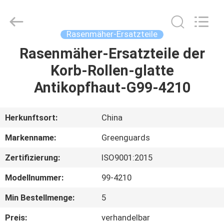
Dongguan
Hesheng
Long
Trading
Co.,
Rasenmäher-Ersatzteile
Ltd..
All
Rights
Rasenmäher-Ersatzteile der
HAUS
Reserved.
Korb-Rollen-glatte
PRODUKTE
Antikopfhaut-G99-4210
ÜBER
Herkunftsort:
China
UNS
Markenname:
Greenguards
Zertifizierung:
ISO9001:2015
FABRIK-
Modellnummer:
99-4210
AUSFLUG
Min Bestellmenge:
5
QUALITÄTSKONTROLLE
Preis:
verhandelbar