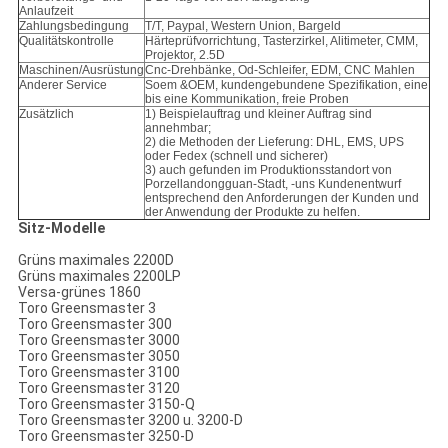
Anlaufzeit
Zahlungsbedingung
T/T, Paypal, Western Union, Bargeld
Qualitätskontrolle
Härteprüfvorrichtung, Tasterzirkel, Alitimeter, CMM,
Projektor, 2.5D
Maschinen/Ausrüstung
Cnc-Drehbänke, Od-Schleifer, EDM, CNC Mahlen
Anderer Service
Soem &OEM, kundengebundene Spezifikation, eine
bis eine Kommunikation, freie Proben
Zusätzlich
1) Beispielauftrag und kleiner Auftrag sind
annehmbar;
2) die Methoden der Lieferung: DHL, EMS, UPS
oder Fedex (schnell und sicherer)
3) auch gefunden im Produktionsstandort von
Porzellandongguan-Stadt, -uns Kundenentwurf
entsprechend den Anforderungen der Kunden und
der Anwendung der Produkte zu helfen.
Sitz-Modelle
Grüns maximales 2200D
Grüns maximales 2200LP
Versa-grünes 1860
Toro Greensmaster 3
Toro Greensmaster 300
Toro Greensmaster 3000
Toro Greensmaster 3050
Toro Greensmaster 3100
Toro Greensmaster 3120
Toro Greensmaster 3150-Q
Toro Greensmaster 3200 u. 3200-D
Toro Greensmaster 3250-D