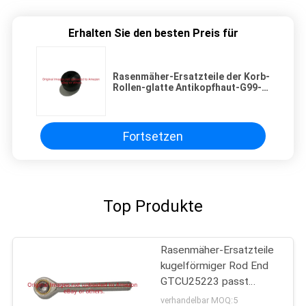
Erhalten Sie den besten Preis für
Rasenmäher-Ersatzteile der Korb-
Rollen-glatte Antikopfhaut-G99-
4210
Fortsetzen
Top Produkte
Rasenmäher-Ersatzteile
kugelförmiger Rod End
GTCU25223 passt
Deere-Mäher
verhandelbar MOQ:5