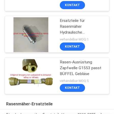
KONTAKT
Ersatzteile für
Rasenmäher
Hydraulische
Ölspülmaschine
verhandelbar MOQ:1
GTCA13646 Passt zu
KONTAKT
Deere Leichtbaumesser
Rasen-Ausrüstung
Zapfwelle G1553 passt
BÜFFEL Gebläse
verhandelbar MOQ:5
KONTAKT
Rasenmäher-Ersatzteile