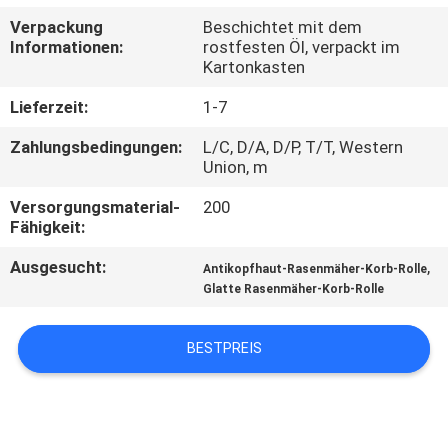
Verpackung
Beschichtet mit dem
TRETEN
Informationen:
rostfesten Öl, verpackt im
Kartonkasten
SIE
MIT
Lieferzeit:
1-7
UNS
Zahlungsbedingungen:
L/C, D/A, D/P, T/T, Western
Union, m
IN
Versorgungsmaterial-
200
VERBINDUNG
Fähigkeit:
Ausgesucht:
,
Antikopfhaut-Rasenmäher-Korb-Rolle
NACHRICHTEN
Glatte Rasenmäher-Korb-Rolle
FORDERN
BESTPREIS
SIE EIN
ZITAT