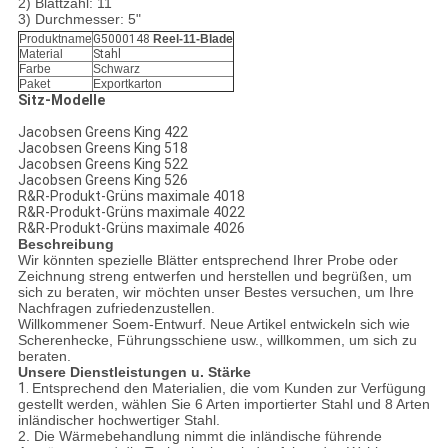
2) Blattzahl: 11
3) Durchmesser: 5"
Produktname
G5000148
Reel-11-Blade
Material
Stahl
Farbe
Schwarz
Paket
Exportkarton
Sitz-Modelle
Jacobsen Greens King 422
Jacobsen Greens King 518
Jacobsen Greens King 522
Jacobsen Greens King 526
R&R-Produkt-Grüns maximale 4018
R&R-Produkt-Grüns maximale 4022
R&R-Produkt-Grüns maximale 4026
Beschreibung
Wir könnten spezielle Blätter entsprechend Ihrer Probe oder
Zeichnung streng entwerfen und herstellen und begrüßen, um
sich zu beraten, wir möchten unser Bestes versuchen, um Ihre
Nachfragen zufriedenzustellen.
Willkommener Soem-Entwurf. Neue Artikel entwickeln sich wie
Scherenhecke, Führungsschiene usw., willkommen, um sich zu
beraten.
Unsere Dienstleistungen u. Stärke
1.
Entsprechend den Materialien, die vom Kunden zur Verfügung
gestellt werden, wählen Sie 6 Arten importierter Stahl und 8 Arten
inländischer hochwertiger Stahl.
2. Die Wärmebehandlung nimmt die inländische führende