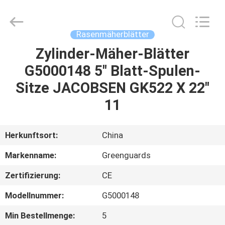
Dongguan
Hesheng
Long
Trading
Co.,
Rasenmäherblätter
Ltd..
All
Rights
Zylinder-Mäher-Blätter
HAUS
Reserved.
G5000148 5" Blatt-Spulen-
PRODUKTE
Sitze JACOBSEN GK522 X 22"
11
ÜBER
UNS
Herkunftsort:
China
Markenname:
Greenguards
FABRIK-
Zertifizierung:
CE
AUSFLUG
Modellnummer:
G5000148
QUALITÄTSKONTROLLE
Min Bestellmenge:
5