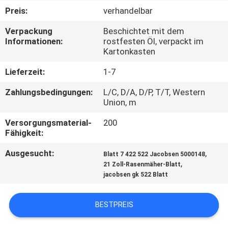
Preis:
verhandelbar
TRETEN
Verpackung
Beschichtet mit dem
SIE
Informationen:
rostfesten Öl, verpackt im
Kartonkasten
MIT
UNS
Lieferzeit:
1-7
IN
Zahlungsbedingungen:
L/C, D/A, D/P, T/T, Western
Union, m
VERBINDUNG
Versorgungsmaterial-
200
Fähigkeit:
NACHRICHTEN
Ausgesucht:
,
Blatt 7 422 522 Jacobsen 5000148
,
21 Zoll-Rasenmäher-Blatt
FORDERN
jacobsen gk 522 Blatt
SIE EIN
BESTPREIS
ZITAT