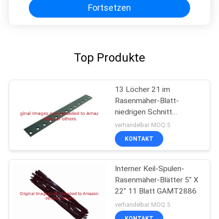
Fortsetzen
Top Produkte
13 Löcher 21 im
Rasenmäher-Blatt-
niedrigen Schnitt
Bedknife G93-4262
verhandelbar MOQ:5
passt Toro-Mäher
KONTAKT
Interner Keil-Spulen-
Rasenmäher-Blätter 5" X
22" 11 Blatt GAMT2886
verhandelbar MOQ:5
KONTAKT