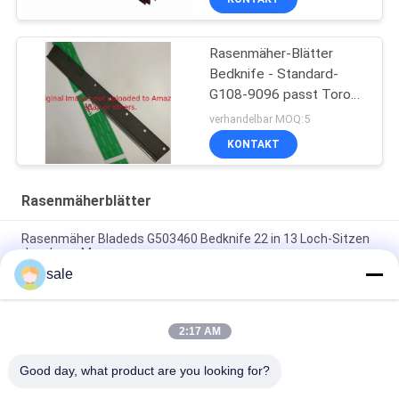
Rasenmäher-Blätter
Bedknife - Standard-
G108-9096 passt Toro
Reelmaster
verhandelbar MOQ:5
KONTAKT
Rasenmäherblätter
Rasenmäher Bladeds G503460 Bedknife 22 in 13 Loch-Sitzen
Jacobsen Mower
sale
Rasenmäher Wldmt - Zylinder RHD, 26" 7 Messer
GMBF0325B.07 passt zur Jacobsen F305-F407-Serie
2:17 AM
Rasenmäher Klinge, 26.62 ̊ Combo G4163101 Fits Jacobsen
Rotations Trim-Messer
Good day, what product are you looking for?