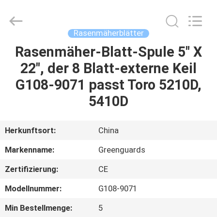
Dongguan
Hesheng
Long
Trading
Co.,
Rasenmäherblätter
Ltd..
All
Rights
Rasenmäher-Blatt-Spule 5" X
HAUS
Reserved.
22", der 8 Blatt-externe Keil
PRODUKTE
G108-9071 passt Toro 5210D,
5410D
ÜBER
UNS
Herkunftsort:
China
Markenname:
Greenguards
FABRIK-
Zertifizierung:
CE
AUSFLUG
Modellnummer:
G108-9071
QUALITÄTSKONTROLLE
Min Bestellmenge:
5