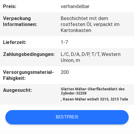
Preis:
verhandelbar
TRETEN
Verpackung
Beschichtet mit dem
SIE
Informationen:
rostfesten Öl, verpackt im
Kartonkasten
MIT
UNS
Lieferzeit:
1-7
IN
Zahlungsbedingungen:
L/C, D/A, D/P, T/T, Western
Union, m
VERBINDUNG
Versorgungsmaterial-
200
Fähigkeit:
NACHRICHTEN
Ausgesucht:
Glattes Mäher-Oberflächenblatt des
Zylinder-32258
,
,
Rasen-Mäher wirbelt 3215
3215 Teile
FORDERN
SIE EIN
BESTPREIS
ZITAT