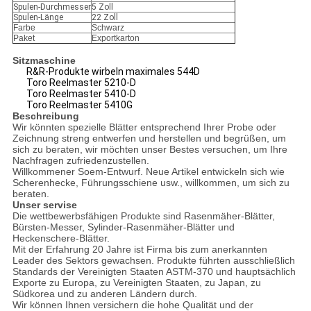
Spulen-Durchmesser
5 Zoll
Spulen-Länge
22 Zoll
Farbe
Schwarz
Paket
Exportkarton
Sitzmaschine
R&R-Produkte wirbeln maximales 544D
Toro Reelmaster 5210-D
Toro Reelmaster 5410-D
Toro Reelmaster 5410G
Beschreibung
Wir könnten spezielle Blätter entsprechend Ihrer Probe oder
Zeichnung streng entwerfen und herstellen und begrüßen, um
sich zu beraten, wir möchten unser Bestes versuchen, um Ihre
Nachfragen zufriedenzustellen.
Willkommener Soem-Entwurf. Neue Artikel entwickeln sich wie
Scherenhecke, Führungsschiene usw., willkommen, um sich zu
beraten.
Unser servise
Die wettbewerbsfähigen Produkte sind Rasenmäher-Blätter,
Bürsten-Messer, Sylinder-Rasenmäher-Blätter und
Heckenschere-Blätter.
Mit der Erfahrung 20 Jahre ist Firma bis zum anerkannten
Leader des Sektors gewachsen. Produkte führten ausschließlich
Standards der Vereinigten Staaten ASTM-370 und hauptsächlich
Exporte zu Europa, zu Vereinigten Staaten, zu Japan, zu
Südkorea und zu anderen Ländern durch.
Wir können Ihnen versichern die hohe Qualität und der