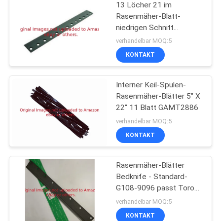
13 Löcher 21 im
Rasenmäher-Blatt-
niedrigen Schnitt
Bedknife G93-4262
verhandelbar MOQ:5
passt Toro-Mäher
KONTAKT
Interner Keil-Spulen-
Rasenmäher-Blätter 5" X
22" 11 Blatt GAMT2886
verhandelbar MOQ:5
KONTAKT
Rasenmäher-Blätter
Bedknife - Standard-
G108-9096 passt Toro
Reelmaster
verhandelbar MOQ:5
KONTAKT