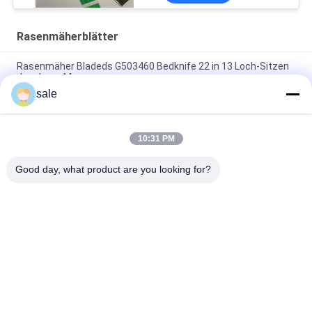
Rasenmäherblätter
Rasenmäher Bladeds G503460 Bedknife 22 in 13 Loch-Sitzen
Jacobsen Mower
sale
Rasenmäher Wldmt - Zylinder RHD, 26" 7 Messer
GMBF0325B.07 passt zur Jacobsen F305-F407-Serie
10:31 PM
Rasenmäher Klinge, 26.62 ̊ Combo G4163101 Fits Jacobsen
Rotations Trim-Messer
Good day, what product are you looking for?
Beliebte Kategorien
Alle
Rasenmäher-Teile 
Rasenmäher-Teile 
Für Toro
Für Deere
Rasenmäher-Teile 
Rasenmäher-
Für Jacobsen
Ersatzteile