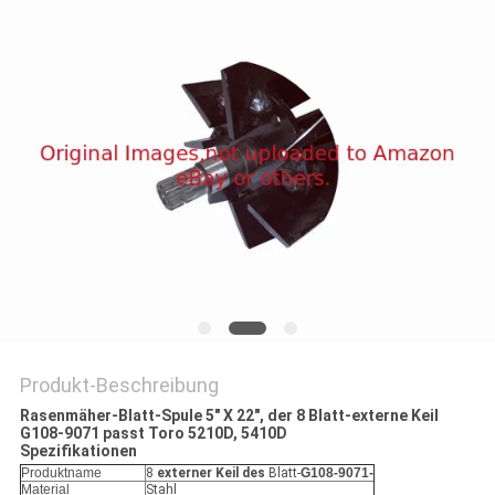
SITEMAP
PRIVACY
POLICY
Produkt-Beschreibung
Rasenmäher-Blatt-Spule 5" X 22", der 8 Blatt-externe Keil
G108-9071 passt Toro 5210D, 5410D
Spezifikationen
Produktname
8
externer Keil des
Blatt-
G108-9071-
Material
Stahl