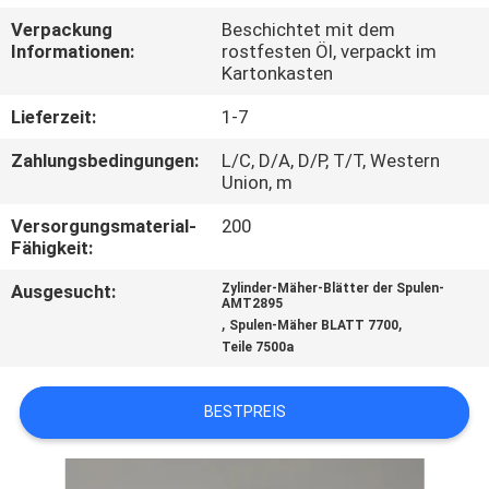
Verpackung
Beschichtet mit dem
TRETEN
Informationen:
rostfesten Öl, verpackt im
Kartonkasten
SIE
MIT
Lieferzeit:
1-7
UNS
Zahlungsbedingungen:
L/C, D/A, D/P, T/T, Western
Union, m
IN
Versorgungsmaterial-
200
VERBINDUNG
Fähigkeit:
Ausgesucht:
Zylinder-Mäher-Blätter der Spulen-
NACHRICHTEN
AMT2895
,
,
Spulen-Mäher BLATT 7700
Teile 7500a
FORDERN
SIE EIN
BESTPREIS
ZITAT