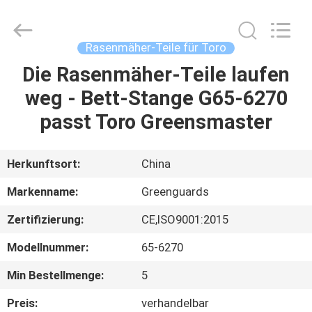
Dongguan
Hesheng
Long
Trading
Co.,
Rasenmäher-Teile für Toro
Ltd..
All
Rights
Die Rasenmäher-Teile laufen
HAUS
Reserved.
weg - Bett-Stange G65-6270
PRODUKTE
passt Toro Greensmaster
ÜBER
Herkunftsort:
China
UNS
Markenname:
Greenguards
Zertifizierung:
CE,ISO9001:2015
FABRIK-
Modellnummer:
65-6270
AUSFLUG
Min Bestellmenge:
5
QUALITÄTSKONTROLLE
Preis:
verhandelbar