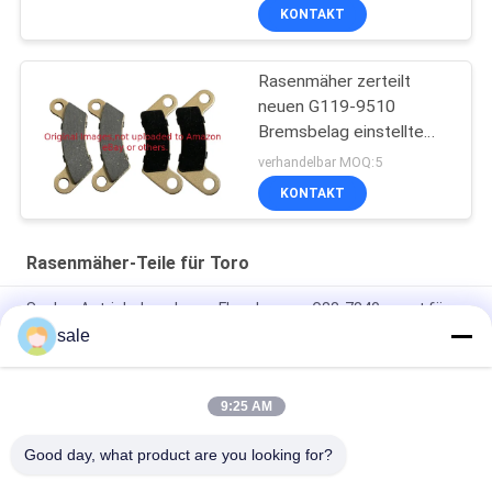
KONTAKT
Rasenmäher zerteilt
neuen G119-9510
Bremsbelag einstellte
von 4 Sitzen Toro
verhandelbar MOQ:5
KONTAKT
Rasenmäher-Teile für Toro
Spulen-Antriebskupplungs-Flaschenzug G88-7840 passt für
Toro 1010 1600 800 2600 2000 Mäher
sale
Lawnmower Teile Kolbenring Set (0,05 mm) G94-6837 Fits
Toro Grünmäher
9:25 AM
Bauteile für Rasenmäher
Good day, what product are you looking for?