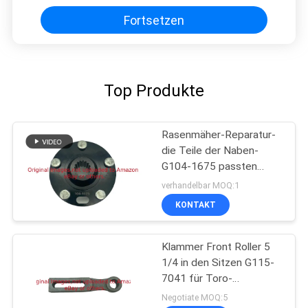
Fortsetzen
Top Produkte
Rasenmäher-Reparatur-
die Teile der Naben-
G104-1675 passten
Toro-Arbeiter-
verhandelbar MOQ:1
Gebrauchsfahrzeug
KONTAKT
Klammer Front Roller 5
1/4 in den Sitzen G115-
7041 für Toro-
Rasenmäher
Negotiate MOQ:5