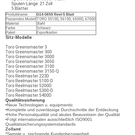
Spulen-Länge: 21 Zoll
5 Blätter
Produktname
G14-0659 Reel-5 Blatt
Passendes Modell
TORO 5510D, 5610D, 6500D, 6700D
Material
Stahl
Farbe
Schwarz
Paket
Exportkarton
Sitz-Modelle
Toro Greensmaster 3
Toro Greensmaster 300
Toro Greensmaster 3000
Toro Greensmaster 3050
Toro Greensmaster 3100
Toro Greensmaster 3150-Q
Toro Reelmaster 223D
Toro Reelmaster 5100-D
Toro Reelmaster 5200D
Toro Reelmaster 5300-D
Toro Reelmaster 5400D
Qualitätssicherung
•Neue Technologien u. equipmentic
•Komplette und zuverlässige Durchschnitte der Entdeckung
•Hohe Personalqualität und akutes Bewusstsein der Qualität
•Folgt internationalen ausschließlich ISO9001
Qualitätssicherungssystemstandards
Zollamt
*Sample u. zeichnende Kundenbezogenheit