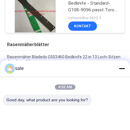
Bedknife - Standard-
G108-9096 passt Toro
Reelmaster
verhandelbar MOQ:5
KONTAKT
Rasenmäherblätter
Rasenmäher Bladeds G503460 Bedknife 22 in 13 Loch-Sitzen
Jacobsen Mower
sale
Rasenmäher Wldmt - Zylinder RHD, 26" 7 Messer
GMBF0325B.07 passt zur Jacobsen F305-F407-Serie
4:52 AM
Rasenmäher Klinge, 26.62 ̊ Combo G4163101 Fits Jacobsen
Rotations Trim-Messer
Good day, what product are you looking for?
Beliebte Kategorien
Alle
Rasenmäher-Teile 
Rasenmäher-Teile 