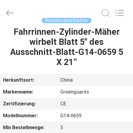
Dongguan
Hesheng
Long
Trading
Co.,
Rasenmäherblätter
Ltd..
All
Rights
Fahrrinnen-Zylinder-Mäher
HAUS
Reserved.
wirbelt Blatt 5" des
PRODUKTE
Ausschnitt-Blatt-G14-0659 5
X 21“
ÜBER
UNS
Herkunftsort:
China
Markenname:
Greenguards
FABRIK-
Zertifizierung:
CE
AUSFLUG
Modellnummer:
G14-0659
QUALITÄTSKONTROLLE
Min Bestellmenge:
5