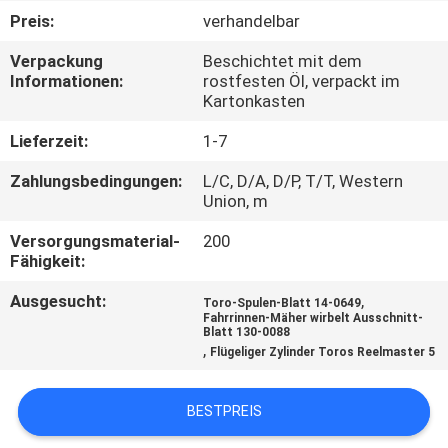
Preis:
verhandelbar
TRETEN
Verpackung
Beschichtet mit dem
SIE
Informationen:
rostfesten Öl, verpackt im
Kartonkasten
MIT
UNS
Lieferzeit:
1-7
IN
Zahlungsbedingungen:
L/C, D/A, D/P, T/T, Western
Union, m
VERBINDUNG
Versorgungsmaterial-
200
Fähigkeit:
NACHRICHTEN
Ausgesucht:
,
Toro-Spulen-Blatt 14-0649
Fahrrinnen-Mäher wirbelt Ausschnitt-
Blatt 130-0088
FORDERN
,
Flügeliger Zylinder Toros Reelmaster 5
SIE EIN
ZITAT
BESTPREIS