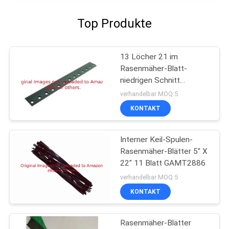
Top Produkte
13 Löcher 21 im
Rasenmäher-Blatt-
niedrigen Schnitt
Bedknife G93-4262
verhandelbar MOQ:5
passt Toro-Mäher
KONTAKT
Interner Keil-Spulen-
Rasenmäher-Blätter 5" X
22" 11 Blatt GAMT2886
verhandelbar MOQ:5
KONTAKT
Rasenmäher-Blätter