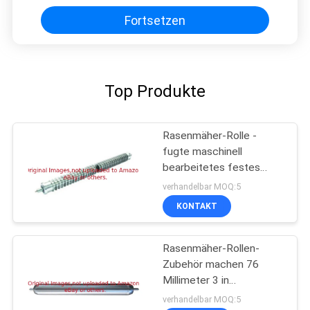
Fortsetzen
Top Produkte
Rasenmäher-Rolle -
fugte maschinell
bearbeitetes festes
Sitze deere des Stahl-
verhandelbar MOQ:5
GAET10557
KONTAKT
Rasenmäher-Rollen-
Zubehör machen 76
Millimeter 3 in
GTCA17790 glatt
verhandelbar MOQ:5