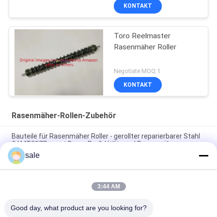
KONTAKT
Toro Reelmaster
Rasenmäher Roller
Negotiate MOQ:1
KONTAKT
Rasenmäher-Rollen-Zubehör
Bauteile für Rasenmäher Roller - gerollter reparierbarer Stahl
GAMT2977 passt Deere Profi-Utility und Rasenmäher
sale
Rasenmäher Teile glatte Rolle, 30 Zoll GAMT2976 passt Deere
professionelle Rasenmäher
3:44 AM
Rasenmäherteile Glatte Frontrolle, 26 Zoll GAMT2969
Passend für Deere Trim and Surrounds Mäher
Good day, what product are you looking for?