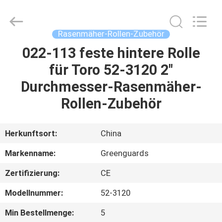
Dongguan
Hesheng
Long
Trading
Co.,
Rasenmäher-Rollen-Zubehör
Ltd..
All
Rights
022-113 feste hintere Rolle
HAUS
Reserved.
für Toro 52-3120 2"
PRODUKTE
Durchmesser-Rasenmäher-
Rollen-Zubehör
ÜBER
UNS
Herkunftsort:
China
Markenname:
Greenguards
FABRIK-
Zertifizierung:
CE
AUSFLUG
Modellnummer:
52-3120
QUALITÄTSKONTROLLE
Min Bestellmenge:
5