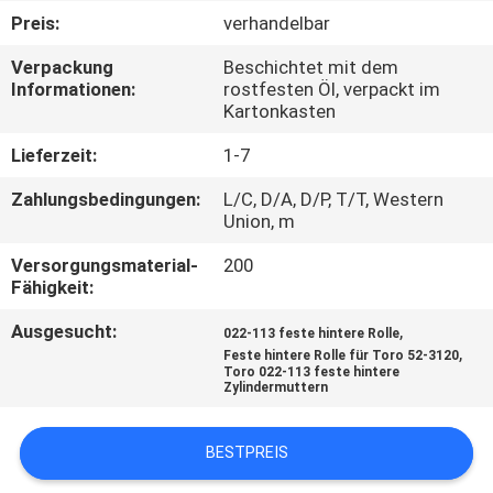
Preis:
verhandelbar
TRETEN
Verpackung
Beschichtet mit dem
SIE
Informationen:
rostfesten Öl, verpackt im
Kartonkasten
MIT
UNS
Lieferzeit:
1-7
IN
Zahlungsbedingungen:
L/C, D/A, D/P, T/T, Western
Union, m
VERBINDUNG
Versorgungsmaterial-
200
Fähigkeit:
NACHRICHTEN
Ausgesucht:
,
022-113 feste hintere Rolle
,
Feste hintere Rolle für Toro 52-3120
FORDERN
Toro 022-113 feste hintere
Zylindermuttern
SIE EIN
ZITAT
BESTPREIS