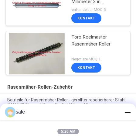
Millimeter 3 in
GTCA17790 glatt
verhandelbar MOQ:5
KONTAKT
Toro Reelmaster
Rasenmäher Roller
Negotiate MOQ:1
KONTAKT
Rasenmäher-Rollen-Zubehör
Bauteile für Rasenmäher Roller - gerollter reparierbarer Stahl
GAMT2977 passt Deere Profi-Utility und Rasenmäher
sale
Rasenmäher Teile glatte Rolle, 30 Zoll GAMT2976 passt Deere
professionelle Rasenmäher
5:26 AM
Rasenmäherteile Glatte Frontrolle, 26 Zoll GAMT2969