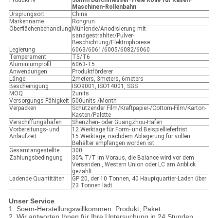
Produkt N
50mm Durchmesser-freie Rolle für Rasen-
Maschinen-Rollenbahn
Ursprungsort
China
Markenname
Rongrun
Oberflächenbehandlung
Mühlende/Anodisierung mit
sandgestrahlter/Pulver-
Beschichtung/Elektrophorese
Legierung
6063/6061/6005/6082/6060
Temperament
T5/T6
Aluminiumprofil
6063-T5
Anwendungen
Produktförderer
Länge
2meters, 3meters, 6meters
Bescheinigung
ISO9001, ISO14001, SGS
MOQ
2units
Versorgungs-Fähigkeit
500units /Month
Verpacken
Schützender Film/Kraftpapier-/Cottom-Film/Karton-
Kasten/Palette
Verschiffungshafen
Shenzhen- oder Guangzhou-Hafen
Vorbereitungs- und
12 Werktage für Form- und Beispiellieferfrist.
Anlaufzeit
15 Werktage, nachdem Ablagerung für vollen
Behälter empfangen worden ist
Gesamtangestellte
300
Zahlungsbedingung
30% T/T im Voraus, die Balance wird vor dem
Versenden., Western Union oder LC am Anblick
gezahlt
Ladende Quantitäten
GP 20, der 10 Tonnen, 40 Hauptquartier-Laden über
23 Tonnen lädt
Unser Service
1. Soem-Herstellungswillkommen: Produkt, Paket…
2. Wir antworten Ihnen für Ihre Untersuchung in 24 Stunden.