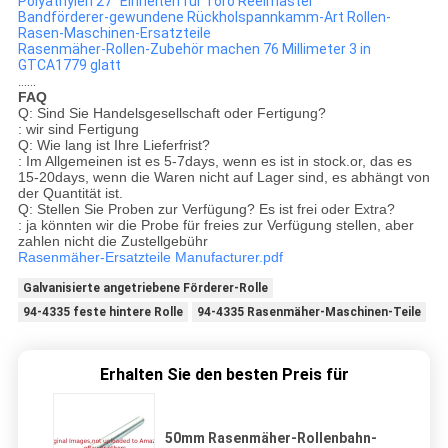
Polyäthylen 27" Einheiten für Toro Reelmaster
Bandförderer-gewundene Rückholspannkamm-Art Rollen-
Rasen-Maschinen-Ersatzteile
Rasenmäher-Rollen-Zubehör machen 76 Millimeter 3 in
GTCA1779 glatt
......
FAQ
Q: Sind Sie Handelsgesellschaft oder Fertigung?
: wir sind Fertigung
Q: Wie lang ist Ihre Lieferfrist?
: Im Allgemeinen ist es 5-7days, wenn es ist in stock.or, das es
15-20days, wenn die Waren nicht auf Lager sind, es abhängt von
der Quantität ist.
Q: Stellen Sie Proben zur Verfügung? Es ist frei oder Extra?
: ja könnten wir die Probe für freies zur Verfügung stellen, aber
zahlen nicht die Zustellgebühr
Rasenmäher-Ersatzteile Manufacturer.pdf
Galvanisierte angetriebene Förderer-Rolle
94-4335 feste hintere Rolle
94-4335 Rasenmäher-Maschinen-Teile
Erhalten Sie den besten Preis für
50mm Rasenmäher-Rollenbahn-