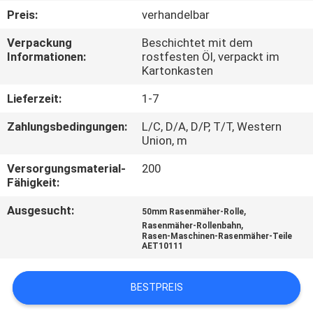
Preis:
verhandelbar
TRETEN
Verpackung
Beschichtet mit dem
SIE
Informationen:
rostfesten Öl, verpackt im
Kartonkasten
MIT
UNS
Lieferzeit:
1-7
IN
Zahlungsbedingungen:
L/C, D/A, D/P, T/T, Western
Union, m
VERBINDUNG
Versorgungsmaterial-
200
Fähigkeit:
NACHRICHTEN
Ausgesucht:
,
50mm Rasenmäher-Rolle
,
Rasenmäher-Rollenbahn
FORDERN
Rasen-Maschinen-Rasenmäher-Teile
AET10111
SIE EIN
ZITAT
BESTPREIS