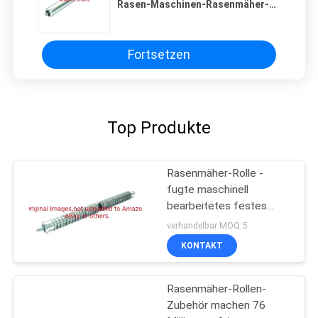
Rasen-Maschinen-Rasenmäher-
Teile AET10111
Fortsetzen
Top Produkte
Rasenmäher-Rolle -
fugte maschinell
bearbeitetes festes
Sitze deere des Stahl-
verhandelbar MOQ:5
GAET10557
KONTAKT
Rasenmäher-Rollen-
Zubehör machen 76