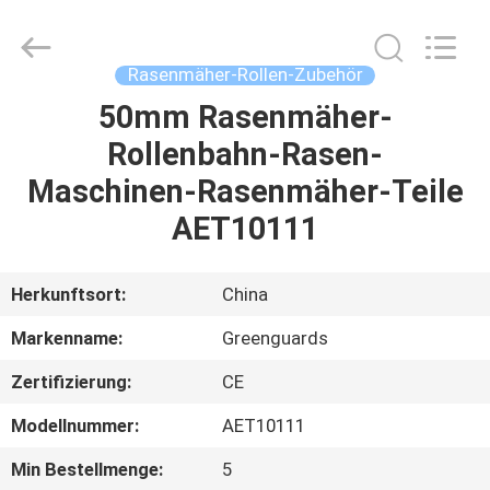
Dongguan
Hesheng
Long
Trading
Co.,
Rasenmäher-Rollen-Zubehör
Ltd..
All
Rights
50mm Rasenmäher-
HAUS
Reserved.
Rollenbahn-Rasen-
PRODUKTE
Maschinen-Rasenmäher-Teile
AET10111
ÜBER
UNS
Herkunftsort:
China
Markenname:
Greenguards
FABRIK-
Zertifizierung:
CE
AUSFLUG
Modellnummer:
AET10111
QUALITÄTSKONTROLLE
Min Bestellmenge:
5