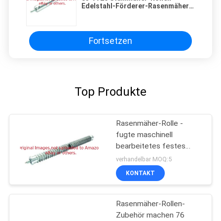
Edelstahl-Förderer-Rasenmäher-
Rollen-Zubehör
Fortsetzen
Top Produkte
Rasenmäher-Rolle -
fugte maschinell
bearbeitetes festes
Sitze deere des Stahl-
verhandelbar MOQ:5
GAET10557
KONTAKT
Rasenmäher-Rollen-
Zubehör machen 76