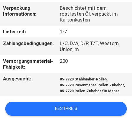
Verpackung
Beschichtet mit dem
TRETEN
Informationen:
rostfesten Öl, verpackt im
Kartonkasten
SIE
MIT
Lieferzeit:
1-7
UNS
Zahlungsbedingungen:
L/C, D/A, D/P, T/T, Western
Union, m
IN
Versorgungsmaterial-
200
VERBINDUNG
Fähigkeit:
Ausgesucht:
,
85-7720 Stahlmäher-Rollen
NACHRICHTEN
,
85-7720 Rasenmäher-Rollen-Zubehör
85-7720 Rollen-Zubehör für Mäher
FORDERN
BESTPREIS
SIE EIN
ZITAT