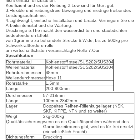
nicht einfach einzustufen.
Koeffizient und es der Reibung 2.Low sind für Gurt gut.
3.Flexible und reibungsfreie Bewegung und niedrige treibendes
Leistungsaufnahme.
4.Lightweight, einfache Installation und Ersatz. Verringern Sie die
Arbeitsintensität und die Wartung.
Druckringe 5.The macht den wasserdichten und staubdichten
bedeutenderen Effekt.
von 1gramme zu behandeln Strecke 6.Wide, bis zu 500kg pro
Schwerkraftfördererrolle
am wirtschaftlichsten veranschlagte Rolle 7.Our
Spezifikation
Rohrmaterial
Kohlenstoff steel/SUS202/SUS304
Wellenmaterial
Kohlenstoff steel/SUS202/SUS304
Rohrdurchmesser
48mm
Wellendurchmesser
Hexe 11
Rohrstärke
1.5mm
Länge
200-900mm
Durchmesser
57-219mm
Länge
100mm-2842mm
Lager
Doppeltes Reihen-Rillenkugellager (NSK,
SKF, KIPPE, NTN und so weiter)
Weigt
2kg-100kg
Qualitätssicherung
wenn es ein Qualitätsproblem während des
Garantiezeitraums gibt, wird es für frei ersetzt
(einschließlich Fracht)
Dichtungsform
Druckring