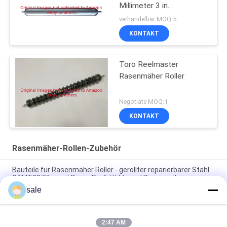
Millimeter 3 in
GTCA17790 glatt
verhandelbar MOQ:5
KONTAKT
Toro Reelmaster
Rasenmäher Roller
Negotiate MOQ:1
KONTAKT
Rasenmäher-Rollen-Zubehör
Bauteile für Rasenmäher Roller - gerollter reparierbarer Stahl
GAMT2977 passt Deere Profi-Utility und Rasenmäher
sale
Rasenmäher Teile glatte Rolle, 30 Zoll GAMT2976 passt Deere
professionelle Rasenmäher
2:47 AM