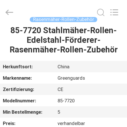
Dongguan
Hesheng
Long
Trading
Co.,
Rasenmäher-Rollen-Zubehör
Ltd..
All
Rights
85-7720 Stahlmäher-Rollen-
HAUS
Reserved.
Edelstahl-Förderer-
PRODUKTE
Rasenmäher-Rollen-Zubehör
ÜBER
Herkunftsort:
China
UNS
Markenname:
Greenguards
Zertifizierung:
CE
FABRIK-
Modellnummer:
85-7720
AUSFLUG
Min Bestellmenge:
5
QUALITÄTSKONTROLLE
Preis:
verhandelbar