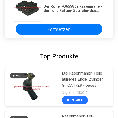
Der Rollen-G655862 Rasenmäher-
die Teile Ketten-Getriebe-des
Duplex-12A-2 passt Deere
Fortsetzen
Top Produkte
Die Rasenmäher-Teile
äußeres Ende, Zylinder
GTCA17297 passt
Deere-Mäher
Negotiate MOQ:5
KONTAKT
Rasenmäher-Teil-