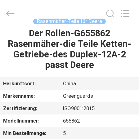
Dongguan
Hesheng
Long
Trading
Co.,
Rasenmäher-Teile für Deere
Ltd..
All
Rights
Der Rollen-G655862
HAUS
Reserved.
Rasenmäher-die Teile Ketten-
PRODUKTE
Getriebe-des Duplex-12A-2
passt Deere
ÜBER
UNS
Herkunftsort:
China
Markenname:
Greenguards
FABRIK-
Zertifizierung:
ISO9001:2015
AUSFLUG
Modellnummer:
655862
QUALITÄTSKONTROLLE
Min Bestellmenge:
5