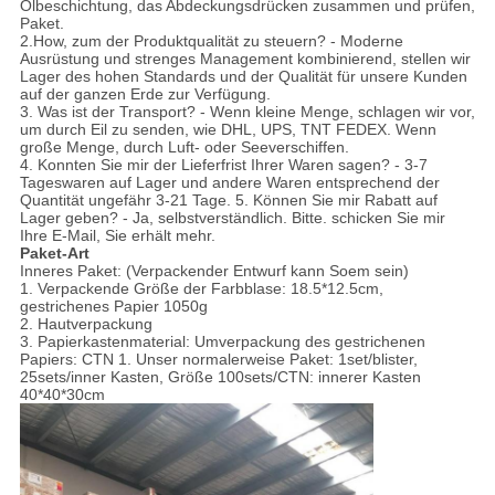
Ölbeschichtung, das Abdeckungsdrücken zusammen und prüfen,
Paket.
2.How, zum der Produktqualität zu steuern? - Moderne
Ausrüstung und strenges Management kombinierend, stellen wir
Lager des hohen Standards und der Qualität für unsere Kunden
auf der ganzen Erde zur Verfügung.
3. Was ist der Transport? - Wenn kleine Menge, schlagen wir vor,
um durch Eil zu senden, wie DHL, UPS, TNT FEDEX. Wenn
große Menge, durch Luft- oder Seeverschiffen.
4. Konnten Sie mir der Lieferfrist Ihrer Waren sagen? - 3-7
Tageswaren auf Lager und andere Waren entsprechend der
Quantität ungefähr 3-21 Tage. 5. Können Sie mir Rabatt auf
Lager geben? - Ja, selbstverständlich. Bitte. schicken Sie mir
Ihre E-Mail, Sie erhält mehr.
Paket-Art
Inneres Paket: (Verpackender Entwurf kann Soem sein)
1. Verpackende Größe der Farbblase: 18.5*12.5cm,
gestrichenes Papier 1050g
2. Hautverpackung
3. Papierkastenmaterial: Umverpackung des gestrichenen
Papiers: CTN 1. Unser normalerweise Paket: 1set/blister,
25sets/inner Kasten, Größe 100sets/CTN: innerer Kasten
40*40*30cm