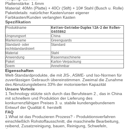
Plattenstärke: 1.6mm
Material: 40Mn (Platte) + 40Cr (Stift) + 10# Stahl (Busch u. Rolle)
Paketdetails: natürlicher Kasten/unser eigener
Farbkasten/Kunden verlangten Kasten
Spezifikation
Produktname
Ketten-Getriebe-Duplex 12A-2 der Rollen-
G655862
Ursprungsort
China
Markenname
Greenguards
Standard- oder
Standard
nichtstandardisiert
Material
Stahl
Anwendung
Rasenmaschinerie
Paket
Karton-Verpackung
Soem
Annehmbar
Eigenschaften
Welt-Standardprodukte, die mit JIS-, ASME- und Iso-Normen für
zuverlässigen Gebrauch übereinstimmen. Zweimal die Zunahme
des Abnutzungslebens 33% der motorisierten Kapazität
Unsere Vorteile
1.Technology stützte sich durch das Berufsteam 2., das in China
mit schnellem und Produktion der Lieferung des
konkurrenzfähigen Preises 3. u. stabile kundengebundenem
Entwurf der Qualität 4. herstellt
FAQ
1.What ist das Produzieren Prozess? - Produktionsverfahren
einschließlich Rohstoffausschnitt, die maschinelle Bearbeitung,
reibend, Zusatzreinigung, bauen, Reinigung, Schwefeln,