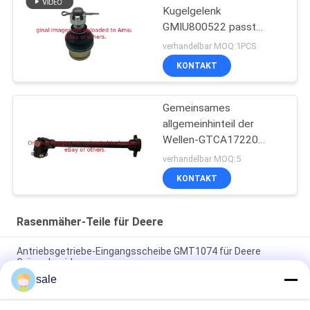
Kugelgelenk
GMIU800522 passt
Gebrauchsfahrzeug
verhandelbar MOQ:1PCS
Deere ProGator
KONTAKT
Gemeinsames
allgemeinhinteil der
Wellen-GTCA17220
passt Deere-Mäher
verhandelbar MOQ:5
KONTAKT
Rasenmäher-Teile für Deere
Antriebsgetriebe-Eingangsscheibe GMT1074 für Deere
Grünschneider
sale
Kupplungs-Proalligator 2030 Druck-Platte GM809222
GM809221 der 2020 Kupplungs-DIS passt Deere