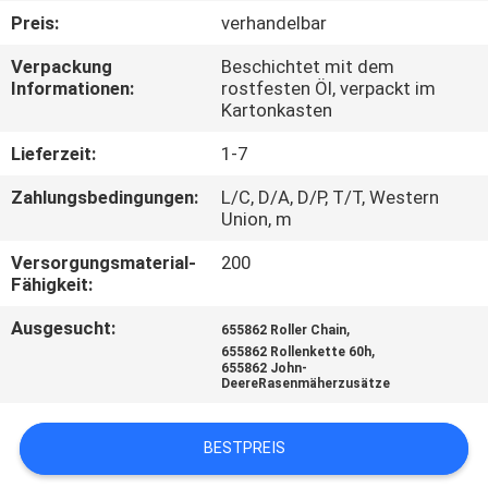
Preis:
verhandelbar
TRETEN
Verpackung
Beschichtet mit dem
SIE
Informationen:
rostfesten Öl, verpackt im
Kartonkasten
MIT
UNS
Lieferzeit:
1-7
IN
Zahlungsbedingungen:
L/C, D/A, D/P, T/T, Western
Union, m
VERBINDUNG
Versorgungsmaterial-
200
Fähigkeit:
NACHRICHTEN
Ausgesucht:
,
655862 Roller Chain
,
655862 Rollenkette 60h
FORDERN
655862 John-
DeereRasenmäherzusätze
SIE EIN
ZITAT
BESTPREIS