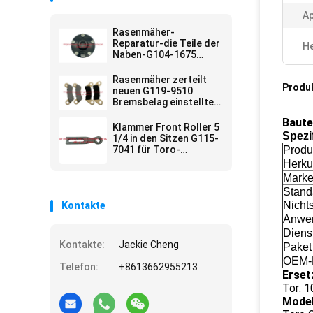
Ap
Rasenmäher-
Reparatur-die Teile der
He
Naben-G104-1675
passten Toro-
Arbeiter-
Rasenmäher zerteilt
Produ
Gebrauchsfahrzeug
neuen G119-9510
Bremsbelag einstellte
von 4 Sitzen Toro
Baute
Klammer Front Roller 5
Spezi
1/4 in den Sitzen G115-
7041 für Toro-
Produ
Rasenmäher
Herkun
Marke
Stand
Nicht
Kontakte
Anwe
Diens
Kontakte:
Jackie Cheng
Paket
OEM-
Telefon:
+8613662955213
Erse
Tor: 
Model