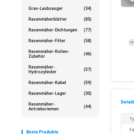
Gras-Laubsauger
(34)
Rasenmäherblätter
(85)
Rasenmäher-Dichtungen
(77)
Rasenmäher-Filter
(58)
Rasenmäher-Rollen-
(46)
Zubehör
Rasenmäher-
(57)
Hydrozylinder
Rasenmäher-Kabel
(59)
Rasenmäher-Lager
(30)
Detail
Rasenmäher-
(44)
Antriebsriemen
Ty
Fe
Beste Produkte