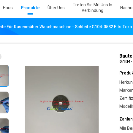
Treten Sie Mit Uns In
Haus
Produkte
Über Uns
Nachr
Verbindung
eile Für Rasenmäher Waschmaschine - Schleife G104-0532 Fits Toro
Baute
G104-
Produk
Herkun
Marke
Zertifi
Model
Zahlun
Min Be