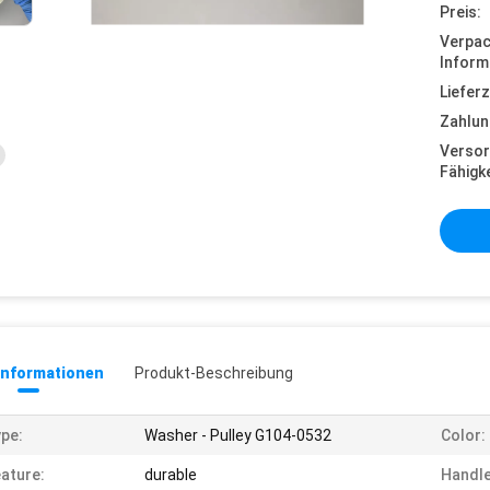
Preis:
Verpa
Inform
Lieferz
Zahlun
Versor
Fähigke
informationen
Produkt-Beschreibung
pe:
Washer - Pulley G104-0532
Color:
ature:
durable
Handle