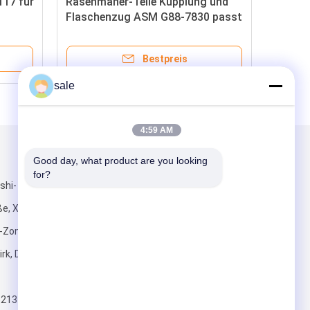
117 für
Rasenmäher-Teile Kupplung und
Flaschenzug ASM G88-7830 passt
für Toro Greensmaster 1000
Bestpreis
sale
4:59 AM
Mailen Sie uns
Good day, what product are you looking 
for?
shi-
e, Xiyong-
Zone,
irk, Dongguan-
Senden Sie
5213