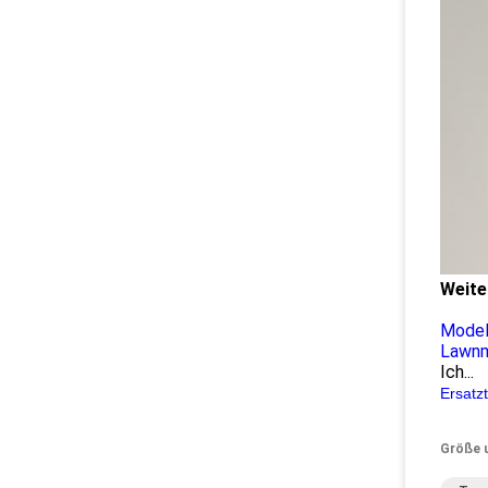
Weite
Model
Lawnm
Ich...
Ersatz
Größe 