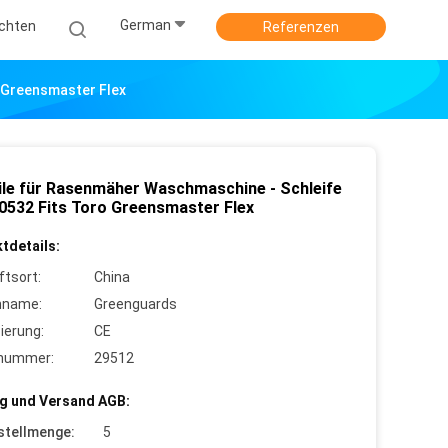
German
ichten
Referenzen
 Greensmaster Flex
ile für Rasenmäher Waschmaschine - Schleife
0532 Fits Toro Greensmaster Flex
tdetails:
ftsort:
China
nname:
Greenguards
zierung:
CE
lnummer:
29512
g und Versand AGB:
stellmenge:
5