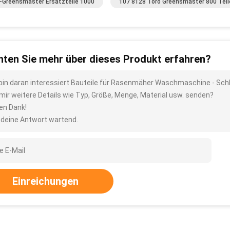
-Greensmaster Ersatzteile 1000
107 8128 Toro Greensmaster 800 Teil
ten Sie mehr über dieses Produkt erfahren?
 bin daran interessiert Bauteile für Rasenmäher Waschmaschine - Sch
 mir weitere Details wie Typ, Größe, Menge, Material usw. senden?
len Dank!
 deine Antwort wartend.
Einreichungen