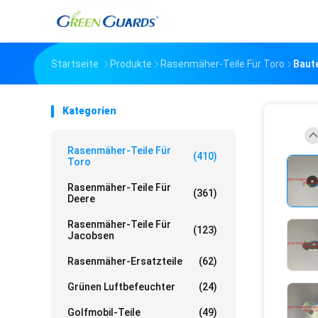
Startseite
Produkte
Rasenmäher-Teile Für Toro
Baut
Kategorien
Rasenmäher-Teile Für
(410)
Toro
Rasenmäher-Teile Für
(361)
Deere
Rasenmäher-Teile Für
(123)
Jacobsen
Rasenmäher-Ersatzteile
(62)
Grünen Luftbefeuchter
(24)
Golfmobil-Teile
(49)