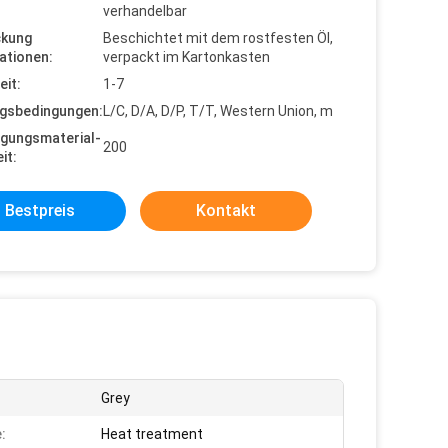
verhandelbar
ckung
Beschichtet mit dem rostfesten Öl,
ationen:
verpackt im Kartonkasten
eit:
1-7
gsbedingungen:
L/C, D/A, D/P, T/T, Western Union, m
gungsmaterial-
200
it:
Bestpreis
Kontakt
Grey
:
Heat treatment