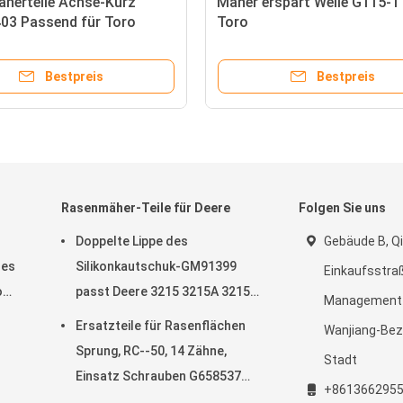
herteile Achse-Kurz
Mäher erspart Welle G115-1
03 Passend für Toro
Toro
aster Flex 18 und 21
Bestpreis
Bestpreis
Rasenmäher-Teile für Deere
Folgen Sie uns
Doppelte Lippe des
Gebäude B, Qi
des
Silikonkautschuk-GM91399
Einkaufsstraß
o
passt Deere 3215 3215A 3215B
Management-
3225B 3225c
Ersatzteile für Rasenflächen
Wanjiang-Bez
Sprung, RC--50, 14 Zähne,
Stadt
Einsatz Schrauben G658537
+861366295
Passt Turfco Top Dresser