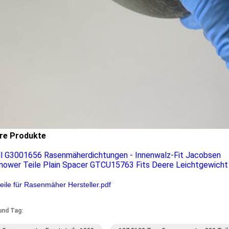
re Produkte
l G3001656 Rasenmäherdichtungen - Innenwalz-Fit Jacobsen
ower Teile Plain Spacer GTCU15763 Fits Deere Leichtgewicht
teile für Rasenmäher Hersteller.pdf
und Tag: