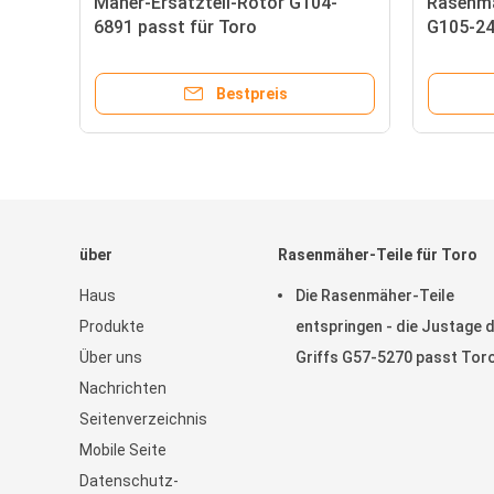
r-
Mäher-Ersatzteil-Rotor G104-
Rasenmä
30
6891 passt für Toro
G105-24
Greensm
Bestpreis
über
Rasenmäher-Teile für Toro
Haus
Die Rasenmäher-Teile
Produkte
entspringen - die Justage 
Über uns
Griffs G57-5270 passt Tor
Nachrichten
Greensmaster
Seitenverzeichnis
Mobile Seite
Datenschutz-