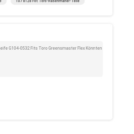
e
107 8128 Fot Toro-Rasenmäher-Teile
leife G104-0532 Fits Toro Greensmaster Flex Könnten