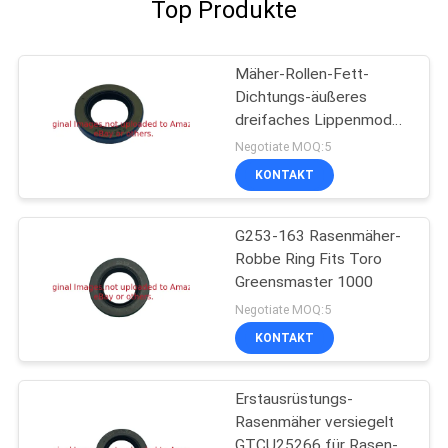
Top Produkte
Mäher-Rollen-Fett-
Dichtungs-äußeres
dreifaches Lippenmodell
G3004882 für Rasen-
Negotiate MOQ:5
Maschinerie
KONTAKT
G253-163 Rasenmäher-
Robbe Ring Fits Toro
Greensmaster 1000
Negotiate MOQ:5
KONTAKT
Erstausrüstungs-
Rasenmäher versiegelt
GTCU25266 für Rasen-