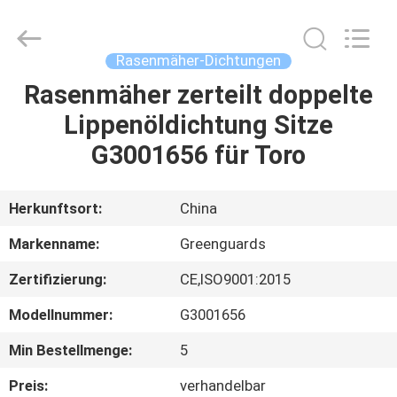
Dongguan
Hesheng
Long
Trading
Co.,
Rasenmäher-Dichtungen
Ltd..
All
Rights
Rasenmäher zerteilt doppelte
HAUS
Reserved.
Lippenöldichtung Sitze
PRODUKTE
G3001656 für Toro
ÜBER
Herkunftsort:
China
UNS
Markenname:
Greenguards
Zertifizierung:
CE,ISO9001:2015
FABRIK-
Modellnummer:
G3001656
AUSFLUG
Min Bestellmenge:
5
QUALITÄTSKONTROLLE
Preis:
verhandelbar