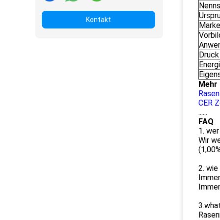
Nenns
Urspr
Kontakt
Mark
Vorbi
Anwe
Druck
Energ
Eigen
Mehr 
Rasen
CER Z
......
FAQ
1. wer
Wir we
(1,00%
2. wie
Immer
Immer
3.what
Rasen