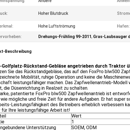
ennspannung:
Andere
Anwen
uck:
Hoher Blutdruck
Stromq
erkmal:
Hohe Luftströmung
Hafen:
rvorheben:
Drehungs-Frühling 99-2011
,
Gras-Laubsauger 
kt-Beschreibung
Golfplatz-Rückstand-Gebläse angetrieben durch Traktor 
en Sie das Rückstandgebläse, das auf den FoxPro blw500 Zapfwel
eichnete Mobilität, ruhige Operation und keine die Maschinenwa
chaft leistungsfähiger machen. Das Zapfwellenantrieb-Modell w
t, die Düsenrichtung in Realzeit zu schalten.
arke, patentierte FoxPro blw500 Zapfwellenantrieb ist entworfe
 wie mögliche und freie Zeit für andere Aufgaben. Er hat super 
beits-Leistungsfähigkeit des Betreibers erheblich verbessern ka
 für Ihre leistungsfähige Arbeit ist!
teil
Wert
tie
1
ngebundene Unterstützung
SOEM, ODM