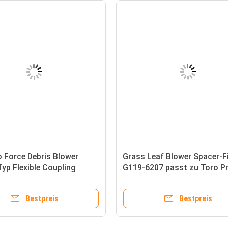
o Force Debris Blower
Grass Leaf Blower Spacer-F
yp Flexible Coupling
G119-6207 passt zu Toro P
119
Force Trümmerbläser und
Groundsmaster
Bestpreis
Bestpreis