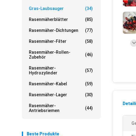
Gras-Laubsauger
(34)
Rasenmäherblätter
(85)
Rasenmäher-Dichtungen
(77)
Rasenmäher-Filter
(58)
Rasenmäher-Rollen-
(46)
Zubehör
Rasenmäher-
(57)
Hydrozylinder
Rasenmäher-Kabel
(59)
Rasenmäher-Lager
(30)
Detail
Rasenmäher-
(44)
Antriebsriemen
Ge
Beste Produkte