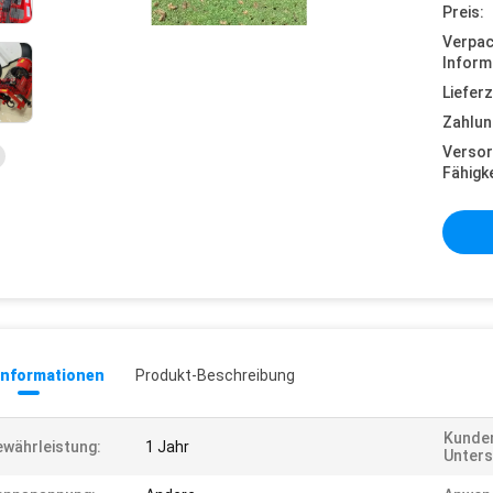
Preis:
Verpa
Inform
Lieferz
Zahlun
Versor
Fähigke
informationen
Produkt-Beschreibung
Kunden
währleistung:
1 Jahr
Unters