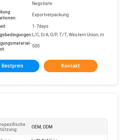
Negotiate
ckung
Exportverpackung
ationen:
eit:
1-7days
gsbedingungen:
L/C, D/A, D/P, T/T, Western Union, m
gungsmaterial-
500
it:
Bestpreis
Kontakt
spezifische
OEM, ODM
tützung: