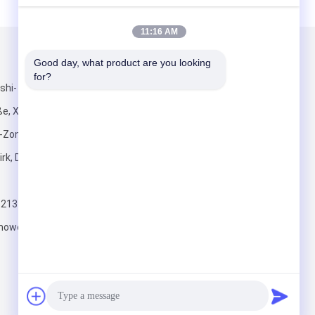
11:16 AM
Mailen Sie uns
Good day, what product are you looking 
for?
shi-
e, Xiyong-
Zone,
irk, Dongguan-
Senden Sie
5213
owersparepart.com