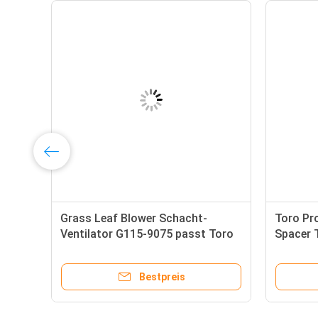
Grass Leaf Blower Schacht-
Toro Pr
er,
Ventilator G115-9075 passt Toro
Spacer T
in
Pro Kraft Trümmerbläser
G115-5
Bestpreis