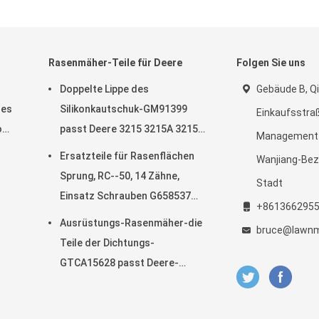
Rasenmäher-Teile für Deere
Folgen Sie uns
Doppelte Lippe des
Gebäude B, Qi
des
Silikonkautschuk-GM91399
Einkaufsstraß
o
passt Deere 3215 3215A 3215B
Management-
3225B 3225c
Ersatzteile für Rasenflächen
Wanjiang-Bez
Sprung, RC--50, 14 Zähne,
Stadt
Einsatz Schrauben G658537
+861366295
Passt Turfco Top Dresser
Ausrüstungs-Rasenmäher-die
bruce@lawnm
Teile der Dichtungs-
GTCA15628 passt Deere-
Mäher