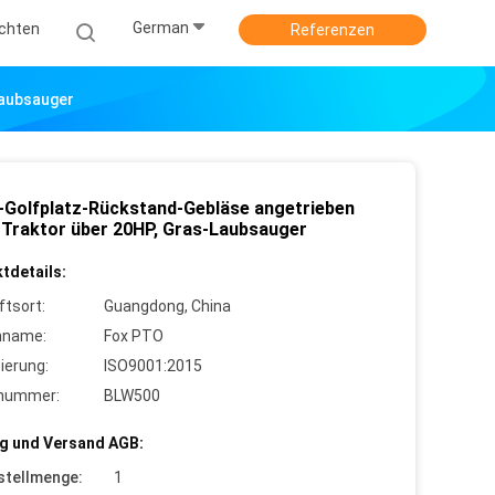
German
ichten
Referenzen
Laubsauger
Golfplatz-Rückstand-Gebläse angetrieben
 Traktor über 20HP, Gras-Laubsauger
tdetails:
ftsort:
Guangdong, China
nname:
Fox PTO
zierung:
ISO9001:2015
lnummer:
BLW500
g und Versand AGB:
stellmenge:
1