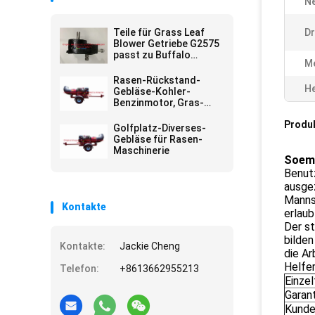
N
Teile für Grass Leaf
Dr
Blower Getriebe G2575
passt zu Buffalo
M
Turbine
Rasen-Rückstand-
He
Gebläse-Kohler-
Benzinmotor, Gras-
Laubsauger
Produ
Golfplatz-Diverses-
Gebläse für Rasen-
Maschinerie
Soem-
Benutz
ausgez
Manns
Kontakte
erlaub
Der st
bilden
Kontakte:
Jackie Cheng
die Ar
Helfer
Telefon:
+8613662955213
Einzel
Garan
Kunde