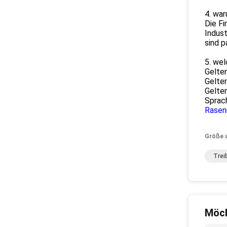
4. war
Die Fi
Indust
sind p
5. wel
Gelten
Gelte
Gelten
Sprac
Rasen
Größe 
Trei
Möch