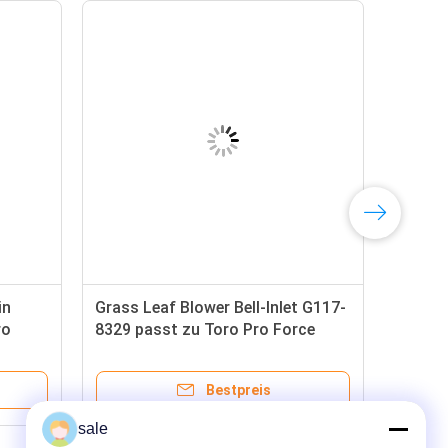
in
Grass Leaf Blower Bell-Inlet G117-
ro
8329 passt zu Toro Pro Force
Debris Blower und Groundsmaster
Bestpreis
sale