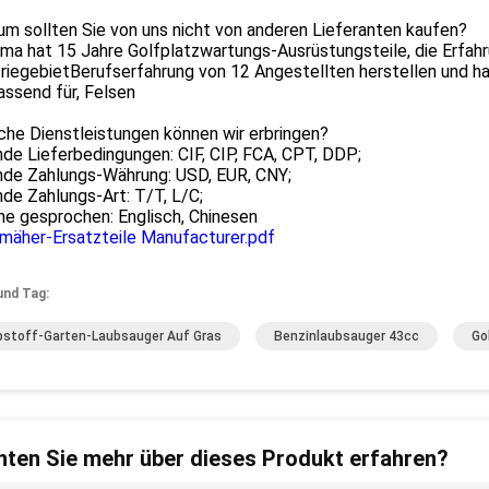
um sollten Sie von uns nicht von anderen Lieferanten kaufen?
rma hat 15 Jahre Golfplatzwartungs-Ausrüstungsteile, die Erfahr
riegebietBerufserfahrung von 12 Angestellten herstellen und hat
assend für, Felsen
che Dienstleistungen können wir erbringen?
de Lieferbedingungen: CIF, CIP, FCA, CPT, DDP;
nde Zahlungs-Währung: USD, EUR, CNY;
de Zahlungs-Art: T/T, L/C;
he gesprochen: Englisch, Chinesen
mäher-Ersatzteile Manufacturer.pdf
und Tag:
bstoff-Garten-Laubsauger Auf Gras
Benzinlaubsauger 43cc
Go
ten Sie mehr über dieses Produkt erfahren?