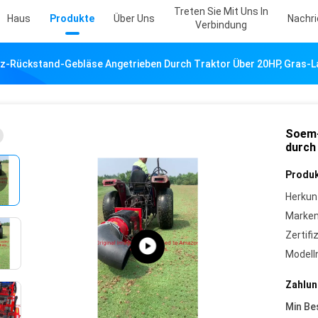
Treten Sie Mit Uns In
Haus
Produkte
Über Uns
Nachr
Verbindung
z-Rückstand-Gebläse Angetrieben Durch Traktor Über 20HP, Gras-
Soem-
durch
Produk
Herkun
Marke
Zertifi
Model
Zahlun
Min Be