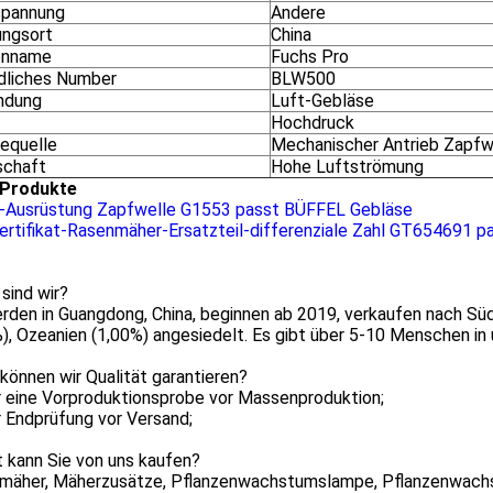
pannung
Andere
ungsort
China
enname
Fuchs Pro
ldliches Number
BLW500
ndung
Luft-Gebläse
Hochdruck
iequelle
Mechanischer Antrieb Zapfw
schaft
Hohe Luftströmung
Produkte
-Ausrüstung Zapfwelle G1553 passt BÜFFEL Gebläse
ertifikat-Rasenmäher-Ersatzteil-differenziale Zahl GT654691 pa
 sind wir?
rden in Guangdong, China, beginnen ab 2019, verkaufen nach Süd
), Ozeanien (1,00%) angesiedelt. Es gibt über 5-10 Menschen in
 können wir Qualität garantieren?
 eine Vorproduktionsprobe vor Massenproduktion;
 Endprüfung vor Versand;
 kann Sie von uns kaufen?
mäher, Mäherzusätze, Pflanzenwachstumslampe, Pflanzenwachs