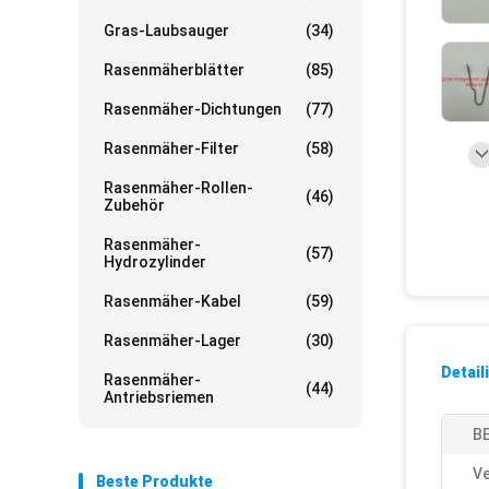
Gras-Laubsauger
(34)
Rasenmäherblätter
(85)
Rasenmäher-Dichtungen
(77)
Rasenmäher-Filter
(58)
Rasenmäher-Rollen-
(46)
Zubehör
Rasenmäher-
(57)
Hydrozylinder
Rasenmäher-Kabel
(59)
Rasenmäher-Lager
(30)
Detail
Rasenmäher-
(44)
Antriebsriemen
B
Ve
Beste Produkte