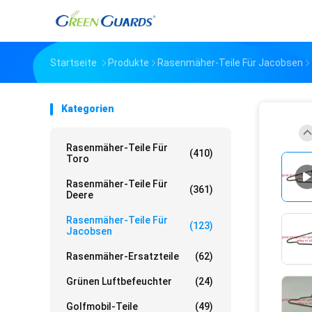
Startseite
Produkte
Rasenmäher-Teile Für Jacobsen
Kategorien
Rasenmäher-Teile Für
(410)
Toro
Rasenmäher-Teile Für
(361)
Deere
Rasenmäher-Teile Für
(123)
Jacobsen
Rasenmäher-Ersatzteile
(62)
Grünen Luftbefeuchter
(24)
Golfmobil-Teile
(49)