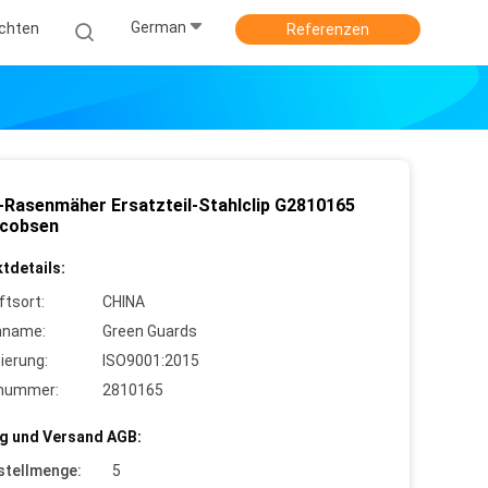
German
ichten
Referenzen
Rasenmäher Ersatzteil-Stahlclip G2810165
acobsen
tdetails:
ftsort:
CHINA
nname:
Green Guards
zierung:
ISO9001:2015
lnummer:
2810165
g und Versand AGB:
stellmenge:
5