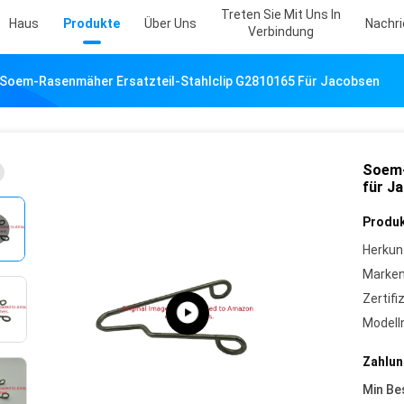
Treten Sie Mit Uns In
Haus
Produkte
Über Uns
Nachr
Verbindung
Soem-Rasenmäher Ersatzteil-Stahlclip G2810165 Für Jacobsen
Soem-
für J
Produk
Herkun
Marke
Zertifi
Model
Zahlun
Min Be