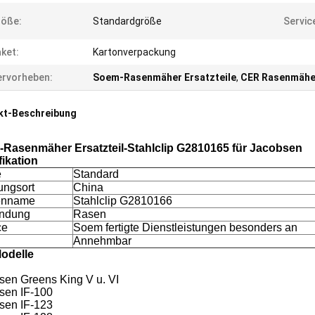
röße:
Standardgröße
Servic
ket:
Kartonverpackung
rvorheben:
Soem-Rasenmäher Ersatzteile
,
CER Rasenmäher
kt-Beschreibung
Rasenmäher Ersatzteil-Stahlclip G2810165 für Jacobsen
fikation
e
Standard
ungsort
China
enname
Stahlclip G2810166
ndung
Rasen
ce
Soem fertigte Dienstleistungen besonders an
Annehmbar
Modelle
sen Greens King V u. VI
sen IF-100
sen IF-123