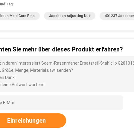
und Tag:
bsen Mold Core Pins
Jacobsen Adjusting Nut
401237 Jacobse
ten Sie mehr über dieses Produkt erfahren?
 bin daran interessiert Soem-Rasenmäher Ersatzteil-Stahlclip G281016
, Größe, Menge, Material usw. senden?
len Dank!
 deine Antwort wartend.
Einreichungen