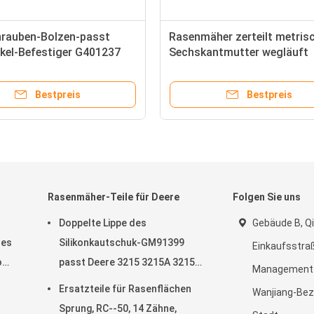
rauben-Bolzen-passt
Rasenmäher zerteilt metris
ckel-Befestiger G401237
Sechskantmutter wegläuft
er-Teil-Standard-Hexen-
G306397 Sitze Jacobsen
obsen
Bestpreis
Bestpreis
Rasenmäher-Teile für Deere
Folgen Sie uns
Doppelte Lippe des
Gebäude B, Qi
des
Silikonkautschuk-GM91399
Einkaufsstraß
o
passt Deere 3215 3215A 3215B
Management-
3225B 3225c
Ersatzteile für Rasenflächen
Wanjiang-Bez
Sprung, RC--50, 14 Zähne,