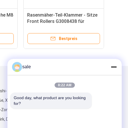
che M8
Rasenmäher-Teil-Klammer - Sitze
Front Rollers G3008438 für
Jacobsen
Bestpreis
sale
Mailen Sie uns
8:22 AM
shi-
Good day, what product are you looking 
e, Xiyong-
for?
Zone,
irk, Dongguan-