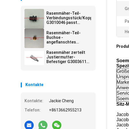
G
Rasenmäher-Teil-
Verbindungsstück/Koppler
Pa
G3010046 passt
Jacobsen IF-135
He
Rasenmäher-Teil-
Buchse -
angeflanschtes
Produ
G366725 passt
Jacobsen
Rasenmäher zerteilt
Justiermutter-
Soem-
Befestiger G3003611
Spezi
des Faden-3/8-24
Größ
Urspr
Mark
Kontakte
Anwe
Servi
Soem
Kontakte:
Jackie Cheng
Sitz-
Telefon:
+8613662955213
Jacob
Jacob
Jacob