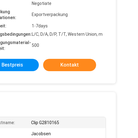
Negotiate
ckung
Exportverpackung
ationen:
eit:
1-7days
gsbedingungen:
L/C, D/A, D/P, T/T, Western Union, m
gungsmaterial-
500
it:
Bestpreis
Kontakt
ktname:
Clip G2810165
Jacobsen