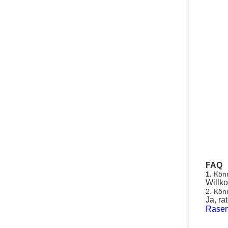
FAQ
1.
Könn
Willko
2. Kön
Ja, r
Rasen