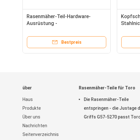
Rasenmäher-Teil-Hardware-
Kopfsch
Ausrüstung -
Stahlni
Frühling/Waschmaschine
der Mäh
G5002151 passt Jacobsen
M6 Jac
Bestpreis
über
Rasenmäher-Teile für Toro
Haus
Die Rasenmäher-Teile
Produkte
entspringen - die Justage 
Über uns
Griffs G57-5270 passt Tor
Nachrichten
Greensmaster
Seitenverzeichnis