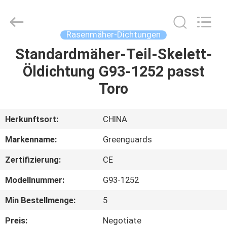
Dongguan
Hesheng
Long
Trading
Co.,
Rasenmäher-Dichtungen
Ltd..
All
Rights
Standardmäher-Teil-Skelett-
HAUS
Reserved.
Öldichtung G93-1252 passt
PRODUKTE
Toro
ÜBER
Herkunftsort:
CHINA
UNS
Markenname:
Greenguards
Zertifizierung:
CE
FABRIK-
Modellnummer:
G93-1252
AUSFLUG
Min Bestellmenge:
5
QUALITÄTSKONTROLLE
Preis:
Negotiate