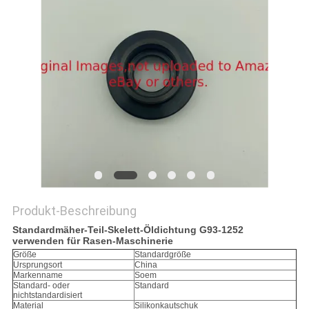
SITEMAP
PRIVACY
POLICY
Produkt-Beschreibung
Standardmäher-Teil-Skelett-Öldichtung G93-1252
verwenden für Rasen-Maschinerie
Größe
Standardgröße
Ursprungsort
China
Markenname
Soem
Standard- oder
Standard
nichtstandardisiert
Material
Silikonkautschuk