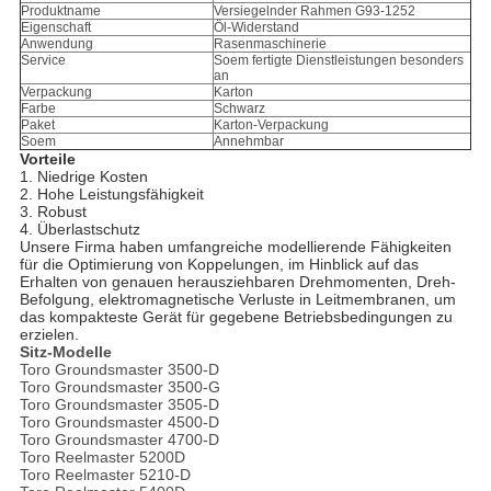
Produktname
Versiegelnder Rahmen G93-1252
Eigenschaft
Öl-Widerstand
Anwendung
Rasenmaschinerie
Service
Soem fertigte Dienstleistungen besonders
an
Verpackung
Karton
Farbe
Schwarz
Paket
Karton-Verpackung
Soem
Annehmbar
Vorteile
1.
Niedrige Kosten
2. Hohe Leistungsfähigkeit
3. Robust
4. Überlastschutz
Unsere Firma haben umfangreiche modellierende Fähigkeiten
für die Optimierung von Koppelungen, im Hinblick auf das
Erhalten von genauen herausziehbaren Drehmomenten, Dreh-
Befolgung, elektromagnetische Verluste in Leitmembranen, um
das kompakteste Gerät für gegebene Betriebsbedingungen zu
erzielen.
Sitz-Modelle
Toro Groundsmaster 3500-D
Toro Groundsmaster 3500-G
Toro Groundsmaster 3505-D
Toro Groundsmaster 4500-D
Toro Groundsmaster 4700-D
Toro Reelmaster 5200D
Toro Reelmaster 5210-D