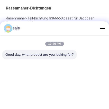
Rasenmäher-Dichtungen
Rasenmäher-Teil-Dichtung G366650 passt für Jacobsen
Greens King u. Eklipse
sale
Grünmäher Siegelring GR92287 passt Deere Bunker und
Feldfahrzeug
10:46 PM
Bauteile für Rasenmäher Internal Oil Seal GM91399 Fits Deere
Deere Leichtgewicht Fairway Mäher
Good day, what product are you looking for?
Beliebte Kategorien
Alle
Rasenmäher-Teile 
Rasenmäher-Teile 
Für Toro
Für Deere
Rasenmäher-Teile 
Rasenmäher-
Für Jacobsen
Ersatzteile
Grünen 