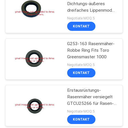
Dichtungs-äußeres
dreifaches Lippenmodell
G3004882 für Rasen-
Negotiate MOQ:5
Maschinerie
KONTAKT
G253-163 Rasenmäher-
Robbe Ring Fits Toro
Greensmaster 1000
Negotiate MOQ:5
KONTAKT
Erstausrüstungs-
Rasenmäher versiegelt
GTCU25266 für Rasen-
Ausrüstung
Negotiate MOQ:5
KONTAKT