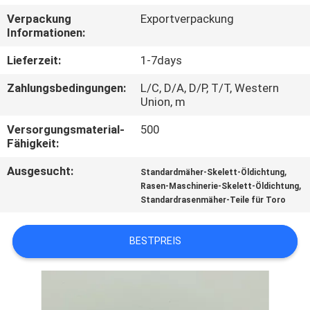
Verpackung
Exportverpackung
TRETEN
Informationen:
SIE
Lieferzeit:
1-7days
MIT
Zahlungsbedingungen:
L/C, D/A, D/P, T/T, Western
UNS
Union, m
IN
Versorgungsmaterial-
500
Fähigkeit:
VERBINDUNG
Ausgesucht:
,
Standardmäher-Skelett-Öldichtung
,
Rasen-Maschinerie-Skelett-Öldichtung
NACHRICHTEN
Standardrasenmäher-Teile für Toro
FORDERN
BESTPREIS
SIE EIN
ZITAT