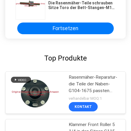
Die Rasenmäher-Teile schrauben
Sitze Toro der Bett-Stangen-M10
des Faden-1 des Enden-G99-2096
Fortsetzen
Top Produkte
Rasenmäher-Reparatur-
die Teile der Naben-
G104-1675 passten
Toro-Arbeiter-
verhandelbar MOQ:1
Gebrauchsfahrzeug
KONTAKT
Klammer Front Roller 5