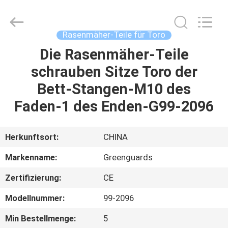
Dongguan
Hesheng
Long
Trading
Co.,
Rasenmäher-Teile für Toro
Ltd..
All
Rights
Die Rasenmäher-Teile
HAUS
Reserved.
schrauben Sitze Toro der
PRODUKTE
Bett-Stangen-M10 des
Faden-1 des Enden-G99-2096
ÜBER
UNS
Herkunftsort:
CHINA
Markenname:
Greenguards
FABRIK-
Zertifizierung:
CE
AUSFLUG
Modellnummer:
99-2096
QUALITÄTSKONTROLLE
Min Bestellmenge:
5