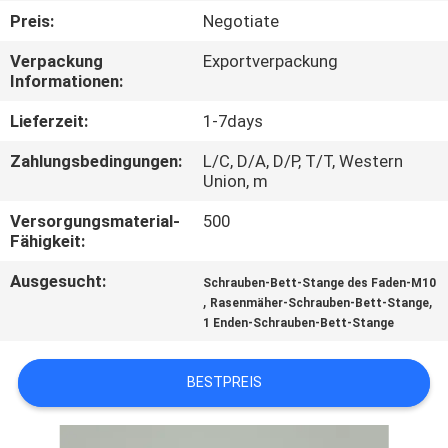
Preis:
Negotiate
TRETEN
Verpackung
Exportverpackung
SIE
Informationen:
MIT
Lieferzeit:
1-7days
UNS
Zahlungsbedingungen:
L/C, D/A, D/P, T/T, Western
IN
Union, m
VERBINDUNG
Versorgungsmaterial-
500
Fähigkeit:
NACHRICHTEN
Ausgesucht:
Schrauben-Bett-Stange des Faden-M10
,
,
Rasenmäher-Schrauben-Bett-Stange
1 Enden-Schrauben-Bett-Stange
FORDERN
SIE EIN
BESTPREIS
ZITAT