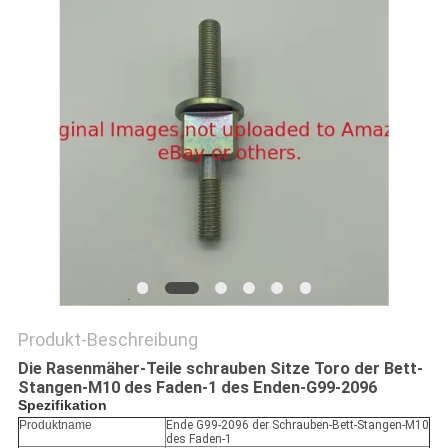
SITEMAP
PRIVACY
POLICY
Produkt-Beschreibung
Die Rasenmäher-Teile schrauben Sitze Toro der Bett-
Stangen-M10 des Faden-1 des Enden-G99-2096
Spezifikation
Produktname
Ende G99-2096 der Schrauben-Bett-Stangen-M10
des Faden-1