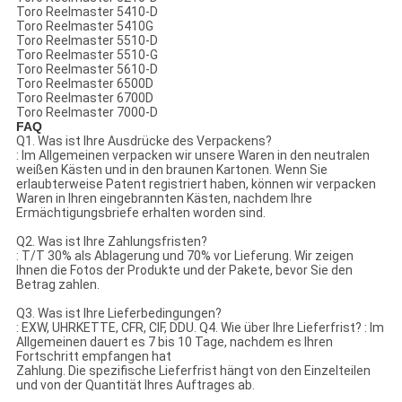
Toro Reelmaster 5410-D
Toro Reelmaster 5410G
Toro Reelmaster 5510-D
Toro Reelmaster 5510-G
Toro Reelmaster 5610-D
Toro Reelmaster 6500D
Toro Reelmaster 6700D
Toro Reelmaster 7000-D
FAQ
Q1. Was ist Ihre Ausdrücke des Verpackens?
: Im Allgemeinen verpacken wir unsere Waren in den neutralen
weißen Kästen und in den braunen Kartonen. Wenn Sie
erlaubterweise Patent registriert haben, können wir verpacken
Waren in Ihren eingebrannten Kästen, nachdem Ihre
Ermächtigungsbriefe erhalten worden sind.
Q2. Was ist Ihre Zahlungsfristen?
: T/T 30% als Ablagerung und 70% vor Lieferung. Wir zeigen
Ihnen die Fotos der Produkte und der Pakete, bevor Sie den
Betrag zahlen.
Q3. Was ist Ihre Lieferbedingungen?
: EXW, UHRKETTE, CFR, CIF, DDU. Q4. Wie über Ihre Lieferfrist? : Im
Allgemeinen dauert es 7 bis 10 Tage, nachdem es Ihren
Fortschritt empfangen hat
Zahlung. Die spezifische Lieferfrist hängt von den Einzelteilen
und von der Quantität Ihres Auftrages ab.