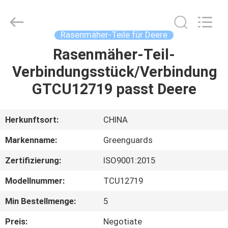
Dongguan
Hesheng
Long
Trading
Co.,
Rasenmäher-Teile für Deere
Ltd..
All
Rights
Rasenmäher-Teil-
HAUS
Reserved.
Verbindungsstück/Verbindung
PRODUKTE
GTCU12719 passt Deere
ÜBER
Herkunftsort:
CHINA
UNS
Markenname:
Greenguards
Zertifizierung:
ISO9001:2015
FABRIK-
Modellnummer:
TCU12719
AUSFLUG
Min Bestellmenge:
5
QUALITÄTSKONTROLLE
Preis:
Negotiate