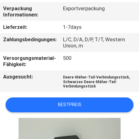
Verpackung
Exportverpackung
TRETEN
Informationen:
SIE
Lieferzeit:
1-7days
MIT
Zahlungsbedingungen:
L/C, D/A, D/P, T/T, Western
UNS
Union, m
IN
Versorgungsmaterial-
500
Fähigkeit:
VERBINDUNG
Ausgesucht:
,
Deere-Mäher-Teil-Verbindungsstück
Schwarzes Deere-Mäher-Teil-
NACHRICHTEN
Verbindungsstück
FORDERN
BESTPREIS
SIE EIN
ZITAT