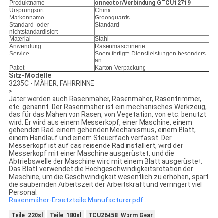
Produktname
onnector/Verbindung GTCU12719
Ursprungsort
China
Markenname
Greenguards
Standard- oder
Standard
nichtstandardisiert
Material
Stahl
Anwendung
Rasenmaschinerie
Service
Soem fertigte Dienstleistungen besonders
an
Paket
Karton-Verpackung
Sitz-Modelle
3235C - MÄHER, FAHRRINNE
>
Jäter werden auch Rasenmäher, Rasenmäher, Rasentrimmer,
etc. genannt. Der Rasenmäher ist ein mechanisches Werkzeug,
das für das Mähen von Rasen, von Vegetation, von etc. benutzt
wird. Er wird aus einem Messerkopf, einer Maschine, einem
gehenden Rad, einem gehenden Mechanismus, einem Blatt,
einem Handlauf und einem Steuerfach verfasst. Der
Messerkopf ist auf das reisende Rad installiert, wird der
Messerkopf mit einer Maschine ausgerüstet, und die
Abtriebswelle der Maschine wird mit einem Blatt ausgerüstet.
Das Blatt verwendet die Hochgeschwindigkeitsrotation der
Maschine, um die Geschwindigkeit wesentlich zu erhöhen, spart
die säubernden Arbeitszeit der Arbeitskraft und verringert viel
Personal.
Rasenmäher-Ersatzteile Manufacturer.pdf
Teile 220sl
Teile 180sl
TCU26458 Worm Gear