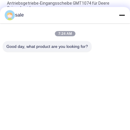
Antriebsgetriebe-Eingangsscheibe GMT1074 für Deere
Grünschneider
sale
Kupplungs-Proalligator 2030 Druck-Platte GM809222
GM809221 der 2020 Kupplungs-DIS passt Deere
7:24 AM
Rasenmäherteile Anlassermotor GAM878176 Passend für
Deere Greensmower
Good day, what product are you looking for?
Beliebte Kategorien
Alle
Rasenmäher-Teile 
Rasenmäher-Teile 
Für Toro
Für Deere
Rasenmäher-Teile 
Rasenmäher-
Für Jacobsen
Ersatzteile
Grünen 
Golfmobil-Teile
Luftbefeuchter
Gras-Laubsauger
Rasenmäherblätter