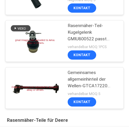
KONTAKT
Rasenmäher-Teil-
Kugelgelenk
GMIU800522 passt
Gebrauchsfahrzeug
verhandelbar MOQ:1PCS
Deere ProGator
KONTAKT
Gemeinsames
allgemeinhinteil der
Wellen-GTCA17220
passt Deere-Mäher
verhandelbar MOQ:5
KONTAKT
Rasenmäher-Teile für Deere