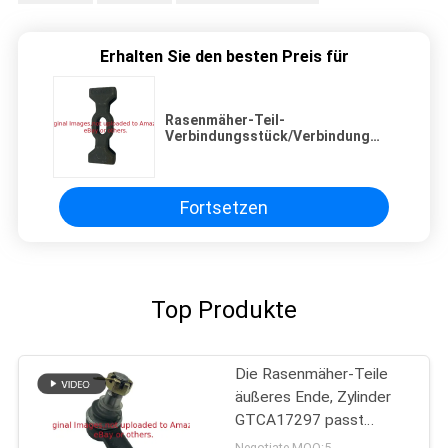
Erhalten Sie den besten Preis für
Rasenmäher-Teil-
Verbindungsstück/Verbindung
GTCU12719 passt Deere
Fortsetzen
Top Produkte
Die Rasenmäher-Teile
äußeres Ende, Zylinder
GTCA17297 passt
Deere-Mäher
Negotiate MOQ:5