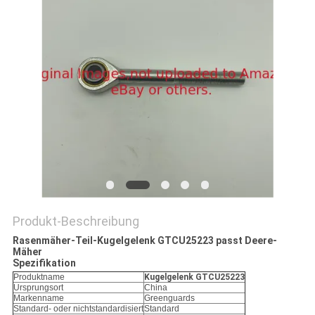
SITEMAP
PRIVACY
POLICY
Produkt-Beschreibung
Rasenmäher-Teil-Kugelgelenk GTCU25223 passt Deere-
Mäher
Spezifikation
Produktname
Kugelgelenk GTCU25223
Ursprungsort
China
Markenname
Greenguards
Standard- oder nichtstandardisiert
Standard