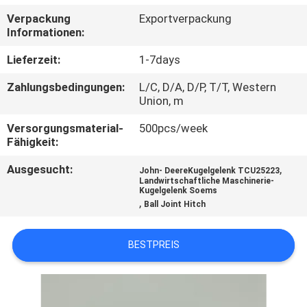
Verpackung
Exportverpackung
TRETEN
Informationen:
SIE
Lieferzeit:
1-7days
MIT
Zahlungsbedingungen:
L/C, D/A, D/P, T/T, Western
UNS
Union, m
IN
Versorgungsmaterial-
500pcs/week
Fähigkeit:
VERBINDUNG
Ausgesucht:
,
John- DeereKugelgelenk TCU25223
Landwirtschaftliche Maschinerie-
NACHRICHTEN
Kugelgelenk Soems
,
Ball Joint Hitch
FORDERN
BESTPREIS
SIE EIN
ZITAT