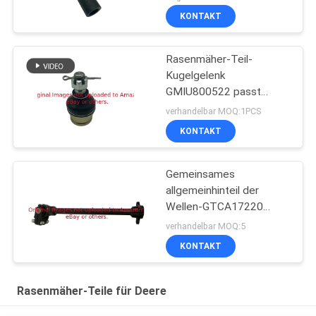
KONTAKT
Rasenmäher-Teil-
Kugelgelenk
GMIU800522 passt
Gebrauchsfahrzeug
verhandelbar MOQ:1PCS
Deere ProGator
KONTAKT
Gemeinsames
allgemeinhinteil der
Wellen-GTCA17220
passt Deere-Mäher
verhandelbar MOQ:5
KONTAKT
Rasenmäher-Teile für Deere