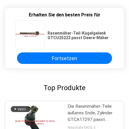
Erhalten Sie den besten Preis für
Rasenmäher-Teil-Kugelgelenk
GTCU25223 passt Deere-Mäher
Fortsetzen
Top Produkte
Die Rasenmäher-Teile
äußeres Ende, Zylinder
GTCA17297 passt
Deere-Mäher
Negotiate MOQ:5