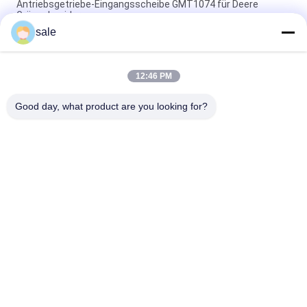
Antriebsgetriebe-Eingangsscheibe GMT1074 für Deere
Grünschneider
sale
Kupplungs-Proalligator 2030 Druck-Platte GM809222
GM809221 der 2020 Kupplungs-DIS passt Deere
12:46 PM
Rasenmäherteile Anlassermotor GAM878176 Passend für
Deere Greensmower
Good day, what product are you looking for?
Beliebte Kategorien
Alle
Rasenmäher-Teile 
Rasenmäher-Teile 
Für Toro
Für Deere
Rasenmäher-Teile 
Rasenmäher-
Für Jacobsen
Ersatzteile
Grünen 
Golfmobil-Teile
Luftbefeuchter
Gras-Laubsauger
Rasenmäherblätter