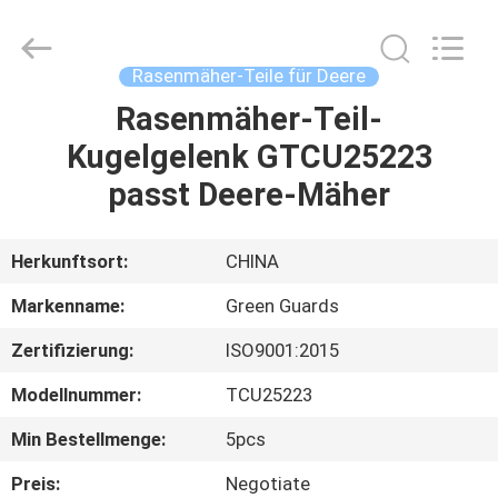
Dongguan
Hesheng
Long
Trading
Co.,
Rasenmäher-Teile für Deere
Ltd..
All
Rights
Rasenmäher-Teil-
HAUS
Reserved.
Kugelgelenk GTCU25223
PRODUKTE
passt Deere-Mäher
ÜBER
Herkunftsort:
CHINA
UNS
Markenname:
Green Guards
Zertifizierung:
ISO9001:2015
FABRIK-
Modellnummer:
TCU25223
AUSFLUG
Min Bestellmenge:
5pcs
QUALITÄTSKONTROLLE
Preis:
Negotiate