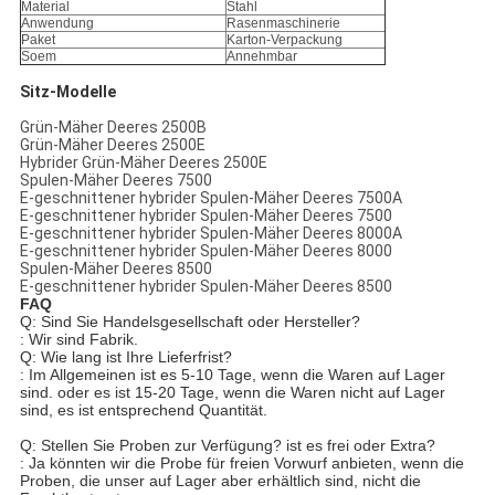
Material
Stahl
Anwendung
Rasenmaschinerie
Paket
Karton-Verpackung
Soem
Annehmbar
Sitz-Modelle
Grün-Mäher Deeres 2500B
Grün-Mäher Deeres 2500E
Hybrider Grün-Mäher Deeres 2500E
Spulen-Mäher Deeres 7500
E-geschnittener hybrider Spulen-Mäher Deeres 7500A
E-geschnittener hybrider Spulen-Mäher Deeres 7500
E-geschnittener hybrider Spulen-Mäher Deeres 8000A
E-geschnittener hybrider Spulen-Mäher Deeres 8000
Spulen-Mäher Deeres 8500
E-geschnittener hybrider Spulen-Mäher Deeres 8500
FAQ
Q: Sind Sie Handelsgesellschaft oder Hersteller?
: Wir sind Fabrik.
Q: Wie lang ist Ihre Lieferfrist?
: Im Allgemeinen ist es 5-10 Tage, wenn die Waren auf Lager
sind. oder es ist 15-20 Tage, wenn die Waren nicht auf Lager
sind, es ist entsprechend Quantität.
Q: Stellen Sie Proben zur Verfügung? ist es frei oder Extra?
: Ja könnten wir die Probe für freien Vorwurf anbieten, wenn die
Proben, die unser auf Lager aber erhältlich sind, nicht die