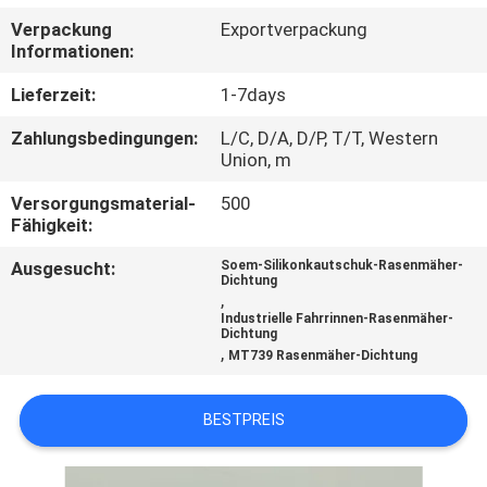
Verpackung
Exportverpackung
TRETEN
Informationen:
SIE
Lieferzeit:
1-7days
MIT
Zahlungsbedingungen:
L/C, D/A, D/P, T/T, Western
UNS
Union, m
IN
Versorgungsmaterial-
500
Fähigkeit:
VERBINDUNG
Ausgesucht:
Soem-Silikonkautschuk-Rasenmäher-
Dichtung
NACHRICHTEN
,
Industrielle Fahrrinnen-Rasenmäher-
Dichtung
,
MT739 Rasenmäher-Dichtung
FORDERN
SIE EIN
BESTPREIS
ZITAT