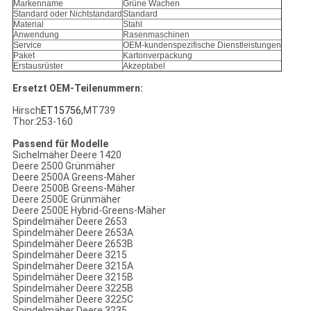
Markenname
Grüne Wachen
Standard oder Nichtstandard
Standard
Material
Stahl
Anwendung
Rasenmaschinen
Service
OEM-kundenspezifische Dienstleistungen
Paket
Kartonverpackung
Erstausrüster
Akzeptabel
Ersetzt OEM-Teilenummern:
Hirsch
ET15756,
MT739
Thor:253-160
Passend für Modelle
Sichelmäher Deere 1420
Deere 2500 Grünmäher
Deere 2500A Greens-Mäher
Deere 2500B Greens-Mäher
Deere 2500E Grünmäher
Deere 2500E Hybrid-Greens-Mäher
Spindelmäher Deere 2653
Spindelmäher Deere 2653A
Spindelmäher Deere 2653B
Spindelmäher Deere 3215
Spindelmäher Deere 3215A
Spindelmäher Deere 3215B
Spindelmäher Deere 3225B
Spindelmäher Deere 3225C
Spindelmäher Deere 3235