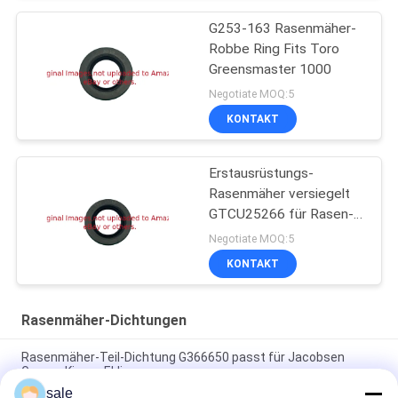
G253-163 Rasenmäher-
Robbe Ring Fits Toro
Greensmaster 1000
Negotiate MOQ:5
KONTAKT
Erstausrüstungs-
Rasenmäher versiegelt
GTCU25266 für Rasen-
Ausrüstung
Negotiate MOQ:5
KONTAKT
Rasenmäher-Dichtungen
Rasenmäher-Teil-Dichtung G366650 passt für Jacobsen
Greens King u. Eklipse
sale