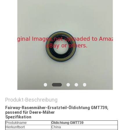
SITEMAP
PRIVACY
POLICY
Produkt-Beschreibung
Fairway-Rasenmäher-Ersatzteil-Öldichtung GMT739,
passend für Deere-Mäher
Spezifikation
Produktname
Öldichtung GMT739
Herkunftsort
China