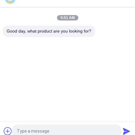
Grünmäher Siegelring GR92287 passt Deere Bunker und
Feldfahrzeug
5:51 AM
Bauteile für Rasenmäher Internal Oil Seal GM91399 Fits Deere
Deere Leichtgewicht Fairway Mäher
Good day, what product are you looking for?
Beliebte Kategorien
Alle
Rasenmäher-Teile 
Rasenmäher-Teile 
Für Toro
Für Deere
Rasenmäher-Teile 
Rasenmäher-
Für Jacobsen
Ersatzteile
Grünen 
Golfmobil-Teile
Luftbefeuchter
Gras-Laubsauger
Rasenmäherblätter
Fordern Sie ein Angebot