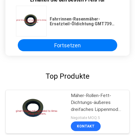
Fahrrinnen-Rasenmäher-
Ersatzteil-Öldichtung GMT739
passt Deere-Mäher
Fortsetzen
Top Produkte
Mäher-Rollen-Fett-
Dichtungs-äußeres
dreifaches Lippenmodell
G3004882 für Rasen-
Negotiate MOQ:5
Maschinerie
KONTAKT