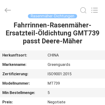
Dongguan
Hesheng
Long
Trading
Co.,
Rasenmäher-Dichtungen
Ltd..
All
Rights
Fahrrinnen-Rasenmäher-
HAUS
Reserved.
Ersatzteil-Öldichtung GMT739
PRODUKTE
passt Deere-Mäher
ÜBER
Herkunftsort:
CHINA
UNS
Markenname:
Greenguards
Zertifizierung:
ISO9001:2015
FABRIK-
Modellnummer:
MT739
AUSFLUG
Min Bestellmenge:
5
QUALITÄTSKONTROLLE
Preis:
Negotiate