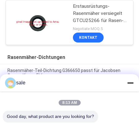
Erstausrüstungs-
Rasenmäher versiegelt
GTCU25266 für Rasen-
Ausrüstung
Negotiate MOQ:5
KONTAKT
Rasenmäher-Dichtungen
Rasenmäher-Teil-Dichtung G366650 passt für Jacobsen
Greens King u. Eklipse
sale
Grünmäher Siegelring GR92287 passt Deere Bunker und
Feldfahrzeug
8:13 AM
Bauteile für Rasenmäher Internal Oil Seal GM91399 Fits Deere
Deere Leichtgewicht Fairway Mäher
Good day, what product are you looking for?
Beliebte Kategorien
Alle