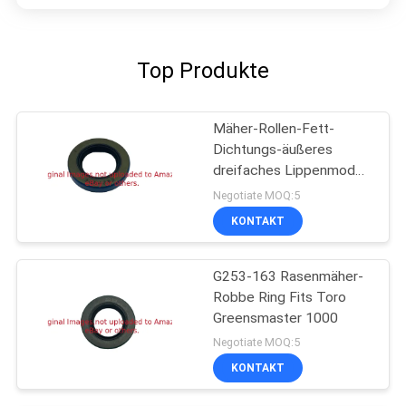
Top Produkte
Mäher-Rollen-Fett-
Dichtungs-äußeres
dreifaches Lippenmodell
G3004882 für Rasen-
Negotiate MOQ:5
Maschinerie
KONTAKT
G253-163 Rasenmäher-
Robbe Ring Fits Toro
Greensmaster 1000
Negotiate MOQ:5
KONTAKT