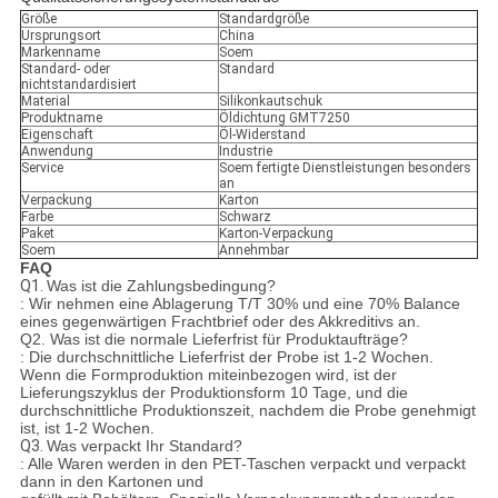
Größe
Standardgröße
Ursprungsort
China
Markenname
Soem
Standard- oder
Standard
nichtstandardisiert
Material
Silikonkautschuk
Produktname
Öldichtung GMT7250
Eigenschaft
Öl-Widerstand
Anwendung
Industrie
Service
Soem fertigte Dienstleistungen besonders
an
Verpackung
Karton
Farbe
Schwarz
Paket
Karton-Verpackung
Soem
Annehmbar
FAQ
Q1.
Was ist die Zahlungsbedingung?
: Wir nehmen eine Ablagerung T/T 30% und eine 70% Balance
eines gegenwärtigen Frachtbrief oder des Akkreditivs an.
Q2. Was ist die normale Lieferfrist für Produktaufträge?
: Die durchschnittliche Lieferfrist der Probe ist 1-2 Wochen.
Wenn die Formproduktion miteinbezogen wird, ist der
Lieferungszyklus der Produktionsform 10 Tage, und die
durchschnittliche Produktionszeit, nachdem die Probe genehmigt
ist, ist 1-2 Wochen.
Q3.
Was verpackt Ihr Standard?
: Alle Waren werden in den PET-Taschen verpackt und verpackt
dann in den Kartonen und