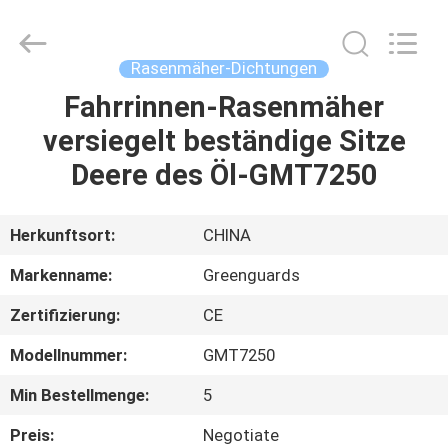
Dongguan
Hesheng
Long
Trading
Co.,
Rasenmäher-Dichtungen
Ltd..
All
Rights
Fahrrinnen-Rasenmäher
HAUS
Reserved.
versiegelt beständige Sitze
PRODUKTE
Deere des Öl-GMT7250
ÜBER
Herkunftsort:
CHINA
UNS
Markenname:
Greenguards
Zertifizierung:
CE
FABRIK-
Modellnummer:
GMT7250
AUSFLUG
Min Bestellmenge:
5
QUALITÄTSKONTROLLE
Preis:
Negotiate