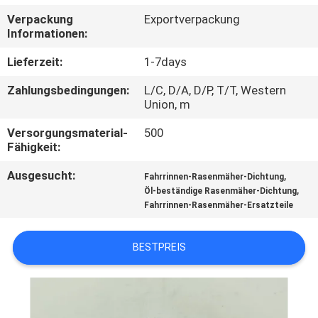
Verpackung
Exportverpackung
TRETEN
Informationen:
SIE
Lieferzeit:
1-7days
MIT
Zahlungsbedingungen:
L/C, D/A, D/P, T/T, Western
UNS
Union, m
IN
Versorgungsmaterial-
500
Fähigkeit:
VERBINDUNG
Ausgesucht:
,
Fahrrinnen-Rasenmäher-Dichtung
,
Öl-beständige Rasenmäher-Dichtung
NACHRICHTEN
Fahrrinnen-Rasenmäher-Ersatzteile
FORDERN
BESTPREIS
SIE EIN
ZITAT