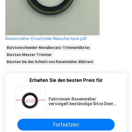
Rasenmäher-Ersatzteile Manufacturer.pdf
Bürstenschneider-Metallersatz-Trimmerblätter
Bürsten-Messer-Trimmer
Bürsten Sie den Schnitt von Rasenmäher-Blättern
Erhalten Sie den besten Preis für
Fahrrinnen-Rasenmäher
versiegelt beständige Sitze Deere
des Öl-GMT7250
Fortsetzen