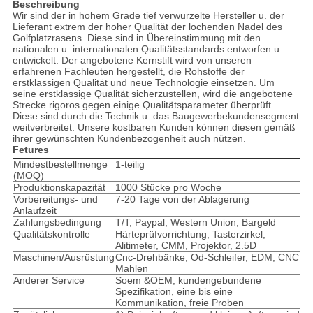
Beschreibung
Wir sind der in hohem Grade tief verwurzelte Hersteller u. der
Lieferant extrem der hoher Qualität der lochenden Nadel des
Golfplatzrasens. Diese sind in Übereinstimmung mit den
nationalen u. internationalen Qualitätsstandards entworfen u.
entwickelt. Der angebotene Kernstift wird von unseren
erfahrenen Fachleuten hergestellt, die Rohstoffe der
erstklassigen Qualität und neue Technologie einsetzen. Um
seine erstklassige Qualität sicherzustellen, wird die angebotene
Strecke rigoros gegen einige Qualitätsparameter überprüft.
Diese sind durch die Technik u. das Baugewerbekundensegment
weitverbreitet. Unsere kostbaren Kunden können diesen gemäß
ihrer gewünschten Kundenbezogenheit auch nützen.
Fetures
Mindestbestellmenge
1-teilig
(MOQ)
Produktionskapazität
1000 Stücke pro Woche
Vorbereitungs- und
7-20 Tage von der Ablagerung
Anlaufzeit
Zahlungsbedingung
T/T, Paypal, Western Union, Bargeld
Qualitätskontrolle
Härteprüfvorrichtung, Tasterzirkel,
Alitimeter, CMM, Projektor, 2.5D
Maschinen/Ausrüstung
Cnc-Drehbänke, Od-Schleifer, EDM, CNC
Mahlen
Anderer Service
Soem &OEM, kundengebundene
Spezifikation, eine bis eine
Kommunikation, freie Proben