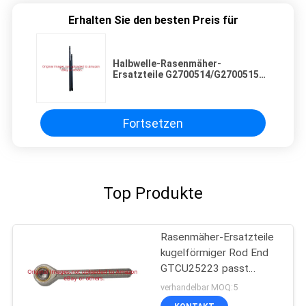
Erhalten Sie den besten Preis für
Halbwelle-Rasenmäher-
Ersatzteile G2700514/G2700515
für Jacobsen
Fortsetzen
Top Produkte
Rasenmäher-Ersatzteile
kugelförmiger Rod End
GTCU25223 passt
Deere-Mäher
verhandelbar MOQ:5