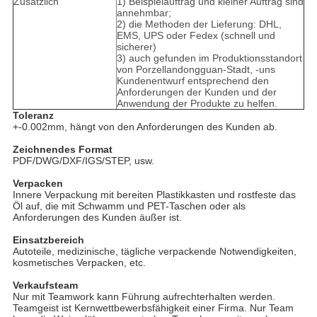
Zusätzlich
1) Beispielauftrag und kleiner Auftrag sind
annehmbar;
2) die Methoden der Lieferung: DHL,
EMS, UPS oder Fedex (schnell und
sicherer)
3) auch gefunden im Produktionsstandort
von Porzellandongguan-Stadt, -uns
Kundenentwurf entsprechend den
Anforderungen der Kunden und der
Anwendung der Produkte zu helfen.
Toleranz
+-0.002mm, hängt von den Anforderungen des Kunden ab.
Zeichnendes Format
PDF/DWG/DXF/IGS/STEP, usw.
Verpacken
Innere Verpackung mit bereiten Plastikkasten und rostfeste das
Öl auf, die mit Schwamm und PET-Taschen oder als
Anforderungen des Kunden äußer ist.
Einsatzbereich
Autoteile, medizinische, tägliche verpackende Notwendigkeiten,
kosmetisches Verpacken, etc.
Verkaufsteam
Nur mit Teamwork kann Führung aufrechterhalten werden.
Teamgeist ist Kernwettbewerbsfähigkeit einer Firma. Nur Team