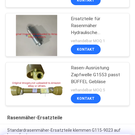
KONTAKT
Ersatzteile für
Rasenmäher
Hydraulische
Ölspülmaschine
verhandelbar MOQ:1
GTCA13646 Passt zu
KONTAKT
Deere Leichtbaumesser
Rasen-Ausrüstung
Zapfwelle G1553 passt
BÜFFEL Gebläse
verhandelbar MOQ:5
KONTAKT
Rasenmäher-Ersatzteile
Standardrasenmäher-Ersatzteile klemmen G115-9023 auf