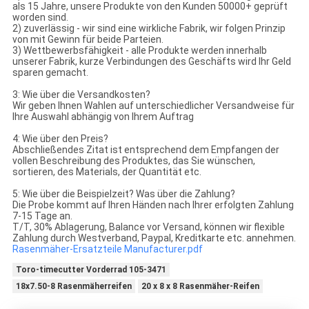
als 15 Jahre, unsere Produkte von den Kunden 50000+ geprüft
worden sind.
2) zuverlässig - wir sind eine wirkliche Fabrik, wir folgen Prinzip
von mit Gewinn für beide Parteien.
3) Wettbewerbsfähigkeit - alle Produkte werden innerhalb
unserer Fabrik, kurze Verbindungen des Geschäfts wird Ihr Geld
sparen gemacht.
3: Wie über die Versandkosten?
Wir geben Ihnen Wahlen auf unterschiedlicher Versandweise für
Ihre Auswahl abhängig von Ihrem Auftrag
4: Wie über den Preis?
Abschließendes Zitat ist entsprechend dem Empfangen der
vollen Beschreibung des Produktes, das Sie wünschen,
sortieren, des Materials, der Quantität etc.
5: Wie über die Beispielzeit? Was über die Zahlung?
Die Probe kommt auf Ihren Händen nach Ihrer erfolgten Zahlung
7-15 Tage an.
T/T, 30% Ablagerung, Balance vor Versand, können wir flexible
Zahlung durch Westverband, Paypal, Kreditkarte etc. annehmen.
Rasenmäher-Ersatzteile Manufacturer.pdf
Toro-timecutter Vorderrad 105-3471
18x7.50-8 Rasenmäherreifen
20 x 8 x 8 Rasenmäher-Reifen