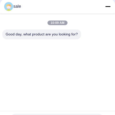
Lager fest
sale
Standardgrößen-Rasenmäher-Ersatzteil-Klammer
GAET11311 passt Deere
10:09 AM
Ersatzteile für Rasenmäher Halterung - Yoke Adapter Cap
GMT6233 Fits Deere Greens Mäher
Good day, what product are you looking for?
Beliebte Kategorien
Alle
Rasenmäher-Teile 
Rasenmäher-Teile 
Für Toro
Für Deere
Rasenmäher-Teile 
Rasenmäher-
Für Jacobsen
Ersatzteile
Grünen 
Golfmobil-Teile
Luftbefeuchter
Gras-Laubsauger
Rasenmäherblätter