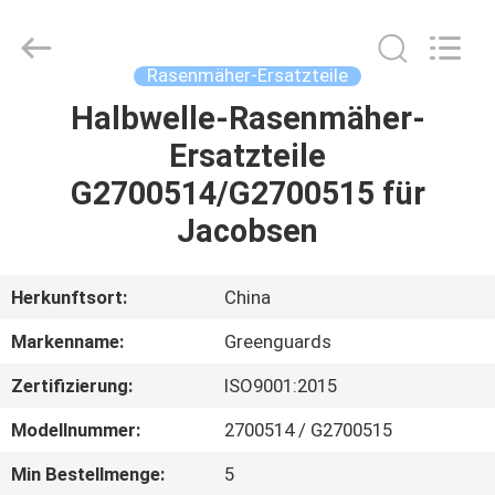
Dongguan
Hesheng
Long
Trading
Co.,
Rasenmäher-Ersatzteile
Ltd..
All
Rights
Halbwelle-Rasenmäher-
HAUS
Reserved.
Ersatzteile
PRODUKTE
G2700514/G2700515 für
Jacobsen
ÜBER
UNS
Herkunftsort:
China
Markenname:
Greenguards
FABRIK-
Zertifizierung:
ISO9001:2015
AUSFLUG
Modellnummer:
2700514 / G2700515
QUALITÄTSKONTROLLE
Min Bestellmenge:
5