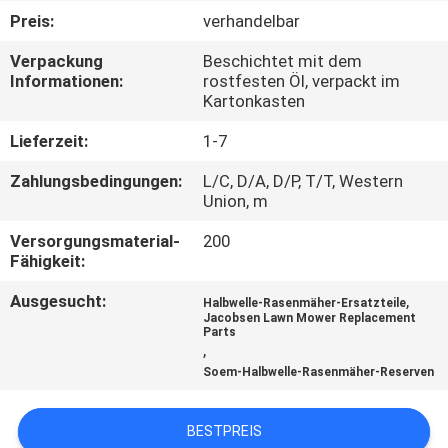
Preis:
verhandelbar
TRETEN
Verpackung
Beschichtet mit dem
SIE
Informationen:
rostfesten Öl, verpackt im
Kartonkasten
MIT
UNS
Lieferzeit:
1-7
IN
Zahlungsbedingungen:
L/C, D/A, D/P, T/T, Western
Union, m
VERBINDUNG
Versorgungsmaterial-
200
Fähigkeit:
NACHRICHTEN
Ausgesucht:
,
Halbwelle-Rasenmäher-Ersatzteile
Jacobsen Lawn Mower Replacement
Parts
FORDERN
,
SIE EIN
Soem-Halbwelle-Rasenmäher-Reserven
ZITAT
BESTPREIS