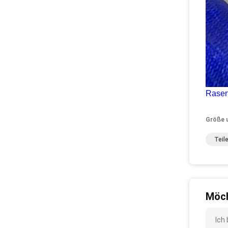
Rasen
Größe 
Teil
Möch
Ich