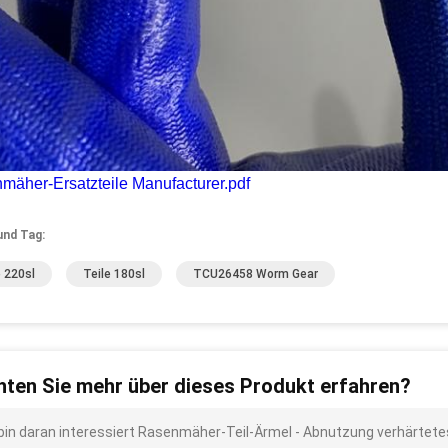
mäher-Ersatzteile Manufacturer.pdf
und Tag:
e 220sl
Teile 180sl
TCU26458 Worm Gear
ten Sie mehr über dieses Produkt erfahren?
 bin daran interessiert Rasenmäher-Teil-Ärmel - Abnutzung verhärte