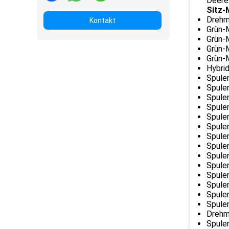
Deere
Sitz-
Drehm
Kontakt
Grün-
Grün-
Grün-
Grün-
Hybri
Spule
Spule
Spule
Spule
Spule
Spule
Spule
Spule
Spule
Spule
Spule
Spule
Spule
Spule
Drehm
Spule