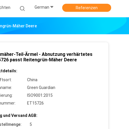
German
ichten
Referenzen
engrün-Mäher Deere
mäher-Teil-Ärmel - Abnutzung verhärtetes
726 passt Reitengrün-Mäher Deere
tdetails:
ftsort:
China
nname:
Green Guardian
zierung:
ISO9001:2015
lnummer:
ET15726
g und Versand AGB:
stellmenge:
5