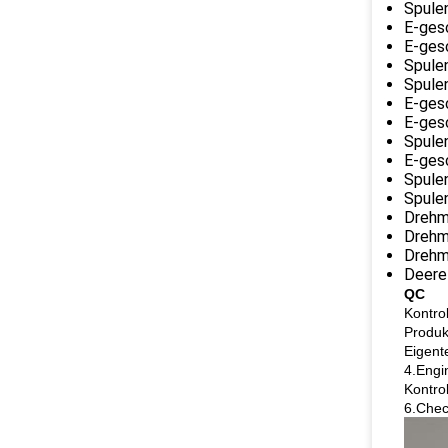
Spule
E-ges
E-ges
Spule
Spule
E-ges
E-ges
Spule
E-ges
Spule
Spule
Drehm
Drehm
Drehm
Deere
QC
Kontro
Produk
Eigent
4.Engi
Kontro
6.Chec