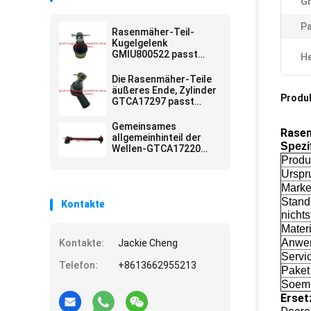
G
Pa
Rasenmäher-Teil-
Kugelgelenk
GMIU800522 passt
He
Gebrauchsfahrzeug
Deere ProGator
Die Rasenmäher-Teile
äußeres Ende, Zylinder
Produ
GTCA17297 passt
Deere-Mäher
Gemeinsames
Rasen
allgemeinhinteil der
Spezi
Wellen-GTCA17220
passt Deere-Mäher
Prod
Urspr
Mark
Stand
Kontakte
nichts
Materi
Anwe
Kontakte:
Jackie Cheng
Servi
Telefon:
+8613662955213
Paket
Soem
Erset