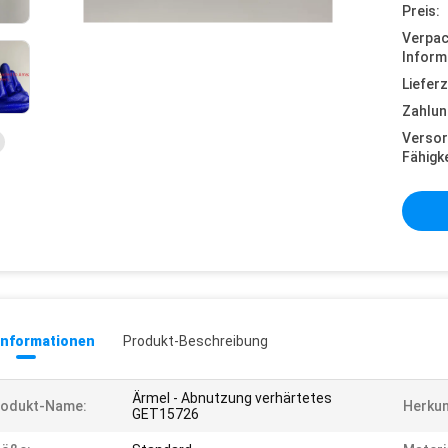
Preis:
Verpa
Inform
Lieferz
Zahlun
Versor
Fähigke
informationen
Produkt-Beschreibung
Ärmel - Abnutzung verhärtetes
rodukt-Name:
Herkun
GET15726