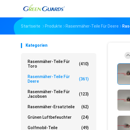
Startseite
Produkte
Rasenmäher-Teile Für Deere
Ras
Kategorien
Rasenmäher-Teile Für
(410)
Toro
Rasenmäher-Teile Für
(361)
Deere
Rasenmäher-Teile Für
(123)
Jacobsen
Rasenmäher-Ersatzteile
(62)
Grünen Luftbefeuchter
(24)
Golfmobil-Teile
(49)