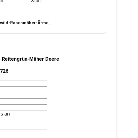
al:
Stahl
wild-Rasenmäher-Ärmel
,
t Reitengrün-Mäher Deere
5726
rs an