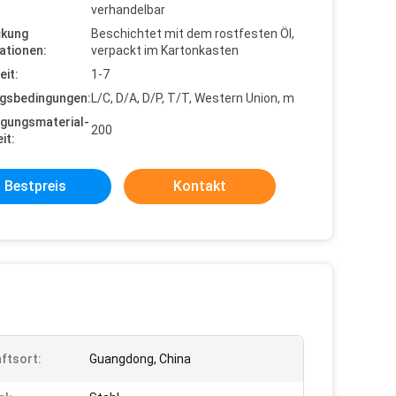
verhandelbar
ckung
Beschichtet mit dem rostfesten Öl,
ationen:
verpackt im Kartonkasten
eit:
1-7
gsbedingungen:
L/C, D/A, D/P, T/T, Western Union, m
gungsmaterial-
200
it:
Bestpreis
Kontakt
ftsort:
Guangdong, China