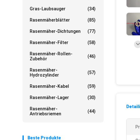
Gras-Laubsauger
(34)
Rasenmäherblätter
(85)
Rasenmäher-Dichtungen
(77)
Rasenmäher-Filter
(58)
Rasenmäher-Rollen-
(46)
Zubehör
Rasenmäher-
(57)
Hydrozylinder
Rasenmäher-Kabel
(59)
Rasenmäher-Lager
(30)
Detail
Rasenmäher-
(44)
Antriebsriemen
P
Beste Produkte