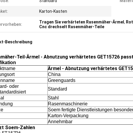
röße:
Standard
Materi
ket:
Karton-Kasten
Tragen Sie verhärteten Rasenmäher-Ärmel
,
Rot
rvorheben:
Cnc drechselt Rasenmäher-Teile
kt-Beschreibung
mäher-Teil-Ärmel - Abnutzung verhärtetes GET15726 pass
fikation
Ärmel - Abnutzung verhärtetes GET1
uktname
ungsort
China
enname
Greenguards
ard- oder
Standard
tandardisiert
al
Stahl
ndung
Rasenmaschinerie
ce
Soem fertigte Dienstleistungen besonde
Karton-Verpackung
Annehmbar
zt Soem-Zahlen