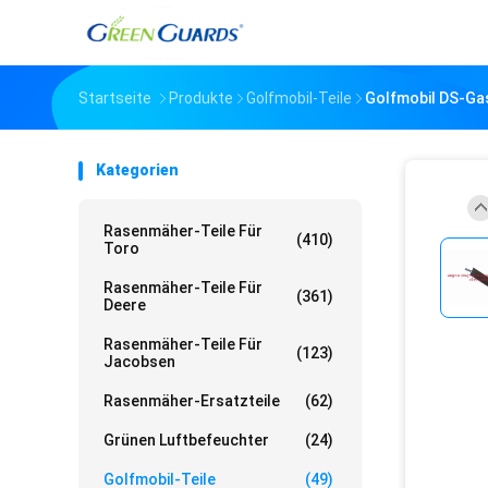
Startseite
Produkte
Golfmobil-Teile
Golfmobil DS-Ga
Kategorien
Rasenmäher-Teile Für
(410)
Toro
Rasenmäher-Teile Für
(361)
Deere
Rasenmäher-Teile Für
(123)
Jacobsen
Rasenmäher-Ersatzteile
(62)
Grünen Luftbefeuchter
(24)
Golfmobil-Teile
(49)