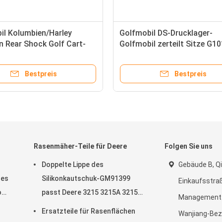
il Kolumbien/Harley
Golfmobil DS-Drucklager-
n Rear Shock Golf Cart-
Golfmobil zerteilt Sitze G1
1014235
mit einer Keule schlagen Au
Gas und elektrische Modelle
Bestpreis
Bestpreis
Rasenmäher-Teile für Deere
Folgen Sie uns
Doppelte Lippe des
Gebäude B, Qi
des
Silikonkautschuk-GM91399
Einkaufsstraß
o
passt Deere 3215 3215A 3215B
Management-
3225B 3225c
Ersatzteile für Rasenflächen
Wanjiang-Bez