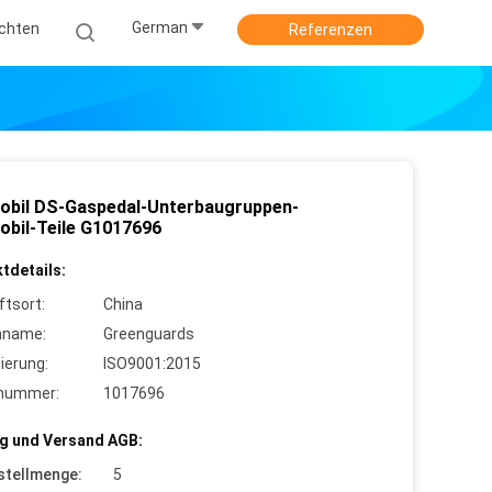
German
ichten
Referenzen
obil DS-Gaspedal-Unterbaugruppen-
obil-Teile G1017696
tdetails:
ftsort:
China
nname:
Greenguards
zierung:
ISO9001:2015
lnummer:
1017696
g und Versand AGB:
stellmenge:
5