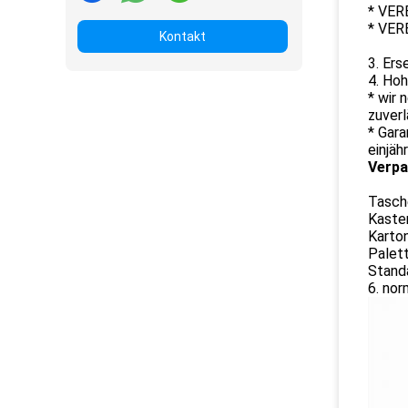
* VER
* VER
Kontakt
3. Er
4. Hoh
* wir 
zuver
* Gara
einjäh
Verpa
Tasch
Kaste
Karto
Palet
Stand
6. no