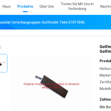
Treten Sie Mit Uns In
Haus
Produkte
Über Uns
Nachr
Verbindung
spedal-Unterbaugruppen-Golfmobil-Teile G1017696
Golfm
Golfm
Produk
Herkun
Marke
Zertifi
Model
Zahlun
Min Be