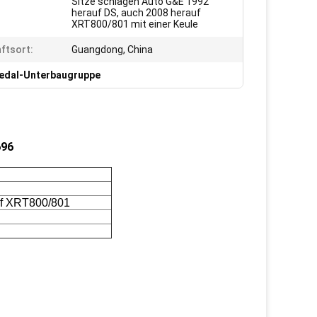
Sitze schlagen Auto G&E 1992
herauf DS, auch 2008 herauf
XRT800/801 mit einer Keule
ftsort:
Guangdong, China
edal-Unterbaugruppe
696
uf XRT800/801