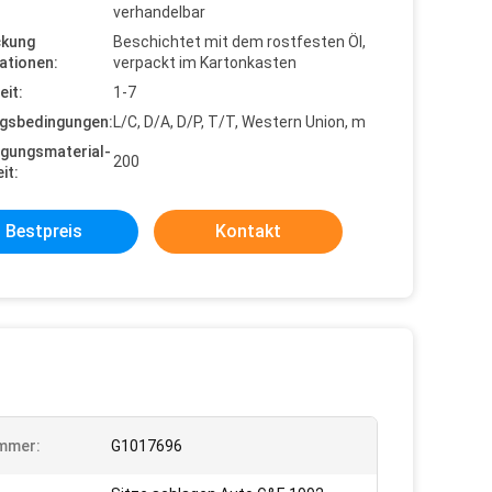
verhandelbar
ckung
Beschichtet mit dem rostfesten Öl,
ationen:
verpackt im Kartonkasten
eit:
1-7
gsbedingungen:
L/C, D/A, D/P, T/T, Western Union, m
gungsmaterial-
200
it:
Bestpreis
Kontakt
mmer:
G1017696