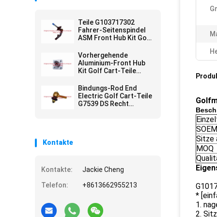
G
Teile G103717302
Fahrer-Seitenspindel
Ma
ASM Front Hub Kit Golf
Cart
He
Vorhergehende
Aluminium-Front Hub
Kit Golf Cart-Teile
Produ
G102357701
Bindungs-Rod End
Electric Golf Cart-Teile
Golfm
G7539 DS Recht
Besch
verlegte
Einze
SOEM
Sitze 
Kontakte
MOQ
Qualit
Eigen
Kontakte:
Jackie Cheng
Telefon:
+8613662955213
G101
* [ein
1. nag
2. Sit