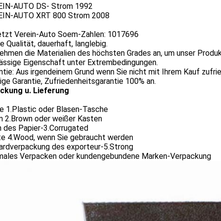
EIN-AUTO DS- Strom 1992
EIN-AUTO XRT 800 Strom 2008
setzt Verein-Auto Soem-Zahlen: 1017696
e Qualität, dauerhaft, langlebig.
nehmen die Materialien des höchsten Grades an, um unser Produ
lässige Eigenschaft unter Extrembedingungen.
ntie: Aus irgendeinem Grund wenn Sie nicht mit Ihrem Kauf zufried
rige Garantie, Zufriedenheitsgarantie 100% an.
ckung u. Lieferung
e 1.Plastic oder Blasen-Tasche
n 2.Brown oder weißer Kasten
n des Papier-3.Corrugated
te 4.Wood, wenn Sie gebraucht werden
ardverpackung des exporteur-5.Strong
rmales Verpacken oder kundengebundene Marken-Verpackung