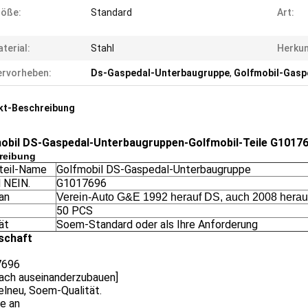
röße:
Standard
Art:
terial:
Stahl
Herkun
rvorheben:
Ds-Gaspedal-Unterbaugruppe
,
Golfmobil-Gasp
kt-Beschreibung
obil DS-Gaspedal-Unterbaugruppen-Golfmobil-Teile G1017
reibung
lteil-Name
Golfmobil DS-Gaspedal-Unterbaugruppe
 NEIN.
G1017696
an
Verein-Auto G&E 1992 herauf DS, auch 2008 hera
50 PCS
ät
Soem-Standard oder als Ihre Anforderung
schaft
7696
fach auseinanderzubauen]
elneu, Soem-Qualität.
ze an