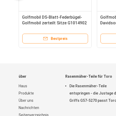
Golfmobil DS-Blatt-Federbügel-
Golfmob
Golfmobil zerteilt Sitze G1014902
Davidso
mit einer Keule schlagen Auto G&E
Teile G
1981-Up DS
Bestpreis
über
Rasenmäher-Teile für Toro
Haus
Die Rasenmäher-Teile
Produkte
entspringen - die Justage 
Über uns
Griffs G57-5270 passt Tor
Nachrichten
Greensmaster
Seitenverzeichnis