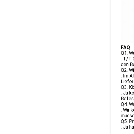
FAQ
Q1. Wa
: T/T 
den Be
Q2. Wi
: Im A
Liefer
Q3. K
: Ja k
Befest
Q4. Wa
: Wir 
müssen
Q5. Pr
: Ja h