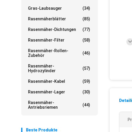
Gras-Laubsauger
(34)
Rasenmäherblätter
(85)
Rasenmäher-Dichtungen
(77)
Rasenmäher-Filter
(58)
Rasenmäher-Rollen-
(46)
Zubehör
Rasenmäher-
(57)
Hydrozylinder
Rasenmäher-Kabel
(59)
Rasenmäher-Lager
(30)
Detail
Rasenmäher-
(44)
Antriebsriemen
P
Beste Produkte