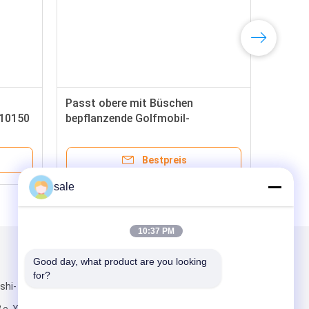
Passt obere mit Büschen
010150
bepflanzende Golfmobil-
to DS-
Bronzeteile G8067 Golfmobil DS
VEREIN-AUTO DS- Strom 1979
Bestpreis
sale
10:37 PM
Mailen Sie uns
Good day, what product are you looking 
for?
shi-