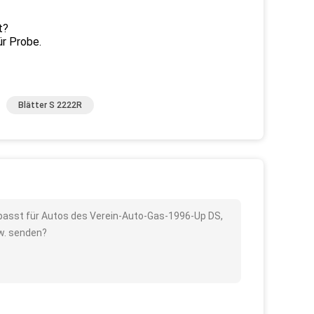
t?
ür Probe.
Blätter S 2222R
 passt für Autos des Verein-Auto-Gas-1996-Up DS,
sw. senden?