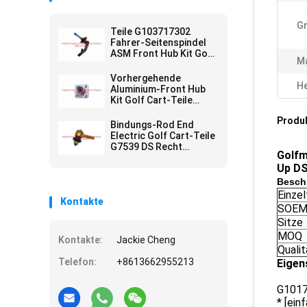
G
Teile G103717302
Fahrer-Seitenspindel
ASM Front Hub Kit Golf
Ma
Cart
Vorhergehende
He
Aluminium-Front Hub
Kit Golf Cart-Teile
G102357701
Produ
Bindungs-Rod End
Electric Golf Cart-Teile
G7539 DS Recht
Golfm
verlegte
Up DS
Besch
Einze
Kontakte
SOEM
Sitze
MOQ
Kontakte:
Jackie Cheng
Qualit
Telefon:
+8613662955213
Eigen
G101
* [ein