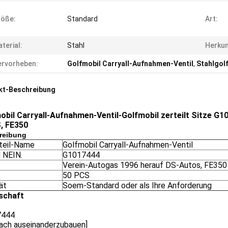
röße:
Standard
Art:
terial:
Stahl
Herkun
rvorheben:
Golfmobil Carryall-Aufnahmen-Ventil
,
Stahlgol
kt-Beschreibung
obil Carryall-Aufnahmen-Ventil-Golfmobil zerteilt Sitze G
, FE350
reibung
lteil-Name
Golfmobil Carryall-Aufnahmen-Ventil
 NEIN.
G1017444
Verein-Autogas 1996 herauf DS-Autos, FE350
50 PCS
ät
Soem-Standard oder als Ihre Anforderung
schaft
7444
fach auseinanderzubauen]