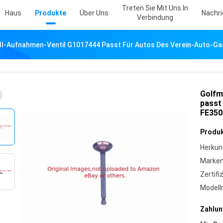
Treten Sie Mit Uns In
Haus
Produkte
Über Uns
Nachr
Verbindung
all-Aufnahmen-Ventil G1017444 Passt Für Autos Des Verein-Auto-Ga
Golfm
passt
FE350
Produk
Herkun
Marke
Zertifi
Model
Zahlun