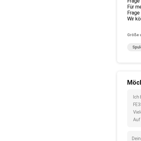
Frage 
Für me
Frage 
Wir k
Größe 
Spul
Möch
Ich
FE3
Vie
Auf