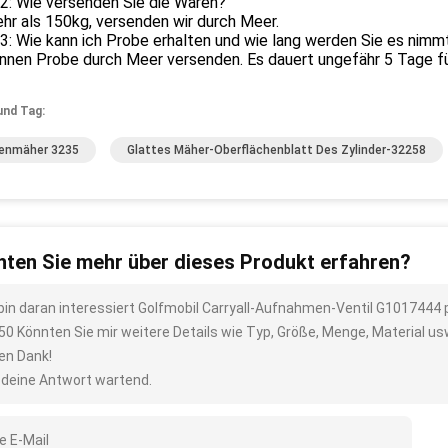
2: Wie versenden Sie die Waren?
hr als 150kg, versenden wir durch Meer.
3: Wie kann ich Probe erhalten und wie lang werden Sie es nimm
önnen Probe durch Meer versenden. Es dauert ungefähr 5 Tage f
und Tag:
enmäher 3235
Glattes Mäher-Oberflächenblatt Des Zylinder-32258
ten Sie mehr über dieses Produkt erfahren?
 bin daran interessiert Golfmobil Carryall-Aufnahmen-Ventil G1017444
50 Könnten Sie mir weitere Details wie Typ, Größe, Menge, Material u
len Dank!
 deine Antwort wartend.