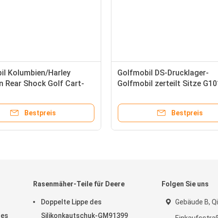
il Kolumbien/Harley
Golfmobil DS-Drucklager-
n Rear Shock Golf Cart-
Golfmobil zerteilt Sitze G1
1014235
mit einer Keule schlagen Au
Gas und elektrische Modelle
Bestpreis
Bestpreis
Rasenmäher-Teile für Deere
Folgen Sie uns
Doppelte Lippe des
Gebäude B, Qi
des
Silikonkautschuk-GM91399