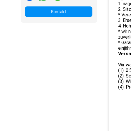
1. nag
2. Sit
Kontakt
* Ver
3. Er
4. Hoh
* wir 
zuver
* Gara
einjäh
Versa
Wir wä
(1) .0
(2). S
(3). W
(4). P