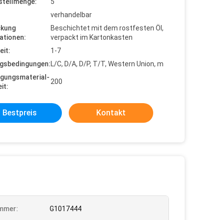
stellmenge:
5
verhandelbar
ckung
Beschichtet mit dem rostfesten Öl,
ationen:
verpackt im Kartonkasten
eit:
1-7
gsbedingungen:
L/C, D/A, D/P, T/T, Western Union, m
gungsmaterial-
200
it:
Bestpreis
Kontakt
mmer:
G1017444