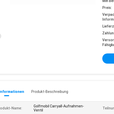
Min Be
Preis:
Verpa
Inform
Lieferz
Zahlun
Versor
Fähigke
informationen
Produkt-Beschreibung
Golfmobil Carryall-Aufnahmen-
rodukt-Name:
Teilnu
Ventil