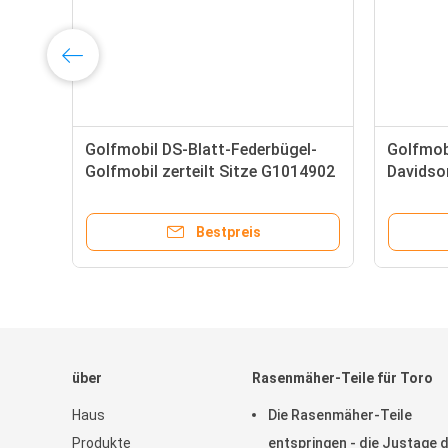
Golfmobil DS-Blatt-Federbügel-
Golfmob
Golfmobil zerteilt Sitze G1014902
Davidso
mit einer Keule schlagen Auto G&E
Teile G
1981-Up DS
Bestpreis
über
Rasenmäher-Teile für Toro
Haus
Die Rasenmäher-Teile
Produkte
entspringen - die Justage 