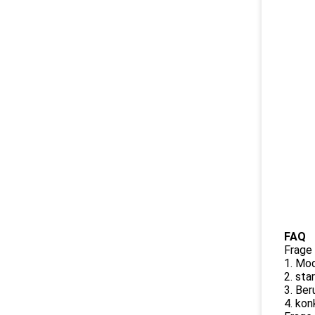
FAQ
Frage
1. Mo
2. sta
3. Ber
4. kon