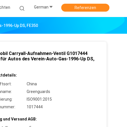
German
ichten
Referenzen
s-1996-Up DS, FE350
obil Carryall-Aufnahmen-Ventil G1017444
 für Autos des Verein-Auto-Gas-1996-Up DS,
tdetails:
ftsort:
China
nname:
Greenguards
zierung:
ISO9001:2015
lnummer:
1017444
g und Versand AGB: