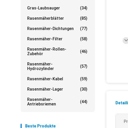
Gras-Laubsauger
(34)
Rasenmäherblätter
(85)
Rasenmäher-Dichtungen
(77)
Rasenmäher-Filter
(58)
Rasenmäher-Rollen-
(46)
Zubehör
Rasenmäher-
(57)
Hydrozylinder
Rasenmäher-Kabel
(59)
Rasenmäher-Lager
(30)
Rasenmäher-
(44)
Detail
Antriebsriemen
P
Beste Produkte