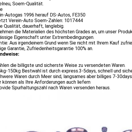
elneu, Soem-Qualität.
ze
ein-Autogas 1996 herauf DS-Autos, FE350
setzt Verein-Auto Soem-Zahlen: 1017444
e Qualität, dauerhaft, langlebig.
nehmen die Materialien des höchsten Grades an, um unser Produ
lässige Eigenschaft unter Extrembedingungen.
ntie: Aus irgendeinem Grund wenn Sie nicht mit Ihrem Kauf zufried
rige Garantie, Zufriedenheitsgarantie 100% an.
ndweise:
hlen die billigste und sicherste Weise zu versendeten Waren.
.5kg-150kg Bestwahl ist durch express.3-5days, schnell und sich
chwere Waren durch Meer sind, langsames aber billiges 7-30days
ir können als Ihre Anforderungen auch liefern
rovide Spurhaltungszahl nach Waren versenden heraus.