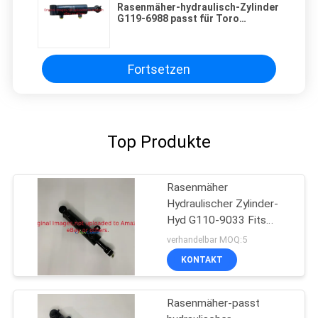
Rasenmäher-hydraulisch-Zylinder
G119-6988 passt für Toro
Reelmaster 3550-D
Fortsetzen
Top Produkte
Rasenmäher
Hydraulischer Zylinder-
Hyd G110-9033 Fits
Toro Reelmaster
verhandelbar MOQ:5
Viechles
KONTAKT
Rasenmäher-passt