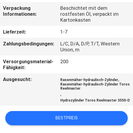
Verpackung
Beschichtet mit dem
TRETEN
Informationen:
rostfesten Öl, verpackt im
Kartonkasten
SIE
MIT
Lieferzeit:
1-7
UNS
Zahlungsbedingungen:
L/C, D/A, D/P, T/T, Western
Union, m
IN
Versorgungsmaterial-
200
VERBINDUNG
Fähigkeit:
Ausgesucht:
,
Rasenmäher-hydraulisch-Zylinder
NACHRICHTEN
Rasenmäher-hydraulisch-Zylinder Toros
Reelmaster
,
FORDERN
Hydrozylinder Toros Reelmaster 3550-D
SIE EIN
BESTPREIS
ZITAT