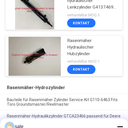
hydraulischer
Lenkzylinder G4137469
Jacobsen
verhandelbar MOQ:5
KONTAKT
Rasenmäher
Hydraulischer
Hubzylinder
verhandelbar MOQ:1
KONTAKT
Rasenmäher-Hydrozylinder
Bauteile für Rasenmäher Zylinder Service-Kit G110-6463 Fits
Toro Groundsmaster/Reelmaster
Rasenmäher-Hydraulikzylinder GTCA23466 passend für Deere
ProGator Nutzfahrzeug
sale