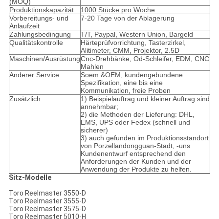
(MOQ)
Produktionskapazität
1000 Stücke pro Woche
Vorbereitungs- und
7-20 Tage von der Ablagerung
Anlaufzeit
Zahlungsbedingung
T/T, Paypal, Western Union, Bargeld
Qualitätskontrolle
Härteprüfvorrichtung, Tasterzirkel,
Alitimeter, CMM, Projektor, 2.5D
Maschinen/Ausrüstung
Cnc-Drehbänke, Od-Schleifer, EDM, CNC
Mahlen
Anderer Service
Soem &OEM, kundengebundene
Spezifikation, eine bis eine
Kommunikation, freie Proben
Zusätzlich
1) Beispielauftrag und kleiner Auftrag sind
annehmbar;
2) die Methoden der Lieferung: DHL,
EMS, UPS oder Fedex (schnell und
sicherer)
3) auch gefunden im Produktionsstandort
von Porzellandongguan-Stadt, -uns
Kundenentwurf entsprechend den
Anforderungen der Kunden und der
Anwendung der Produkte zu helfen.
Sitz-Modelle
Toro Reelmaster 3550-D
Toro Reelmaster 3555-D
Toro Reelmaster 3575-D
Toro Reelmaster 5010-H