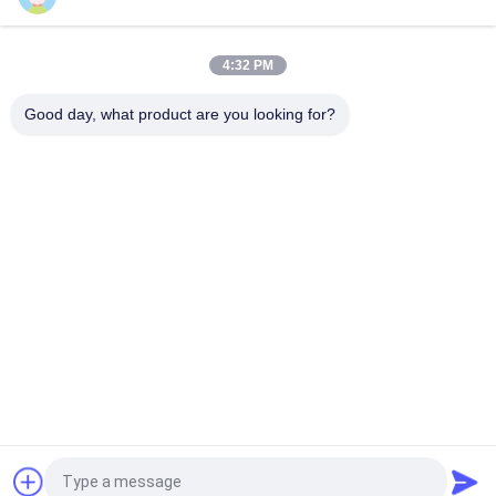
Lawnmower Lift Zylinder GTCA13394 passt Deere Frontmäher
4:32 PM
Beliebte Kategorien
Alle
Good day, what product are you looking for?
Rasenmäher-Teile 
Rasenmäher-Teile 
Für Toro
Für Deere
Rasenmäher-Teile 
Rasenmäher-
Für Jacobsen
Ersatzteile
Grünen 
Golfmobil-Teile
Luftbefeuchter
Gras-Laubsauger
Rasenmäherblätter
Fordern Sie ein Angebot