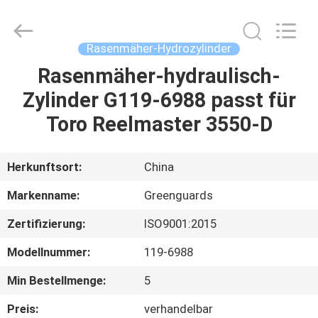
Dongguan
Hesheng
Long
Trading
Co.,
Rasenmäher-Hydrozylinder
Ltd..
All
Rights
Rasenmäher-hydraulisch-
HAUS
Reserved.
Zylinder G119-6988 passt für
PRODUKTE
Toro Reelmaster 3550-D
ÜBER
Herkunftsort:
China
UNS
Markenname:
Greenguards
Zertifizierung:
ISO9001:2015
FABRIK-
Modellnummer:
119-6988
AUSFLUG
Min Bestellmenge:
5
QUALITÄTSKONTROLLE
Preis:
verhandelbar