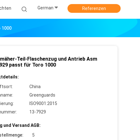
German
ichten
Referenzen
o 1000
mäher-Teil-Flaschenzug und Antrieb Asm
929 passt für Toro 1000
tdetails:
ftsort:
China
nname:
Greenguards
zierung:
ISO9001:2015
lnummer:
13-7929
g und Versand AGB:
stellmenge:
5