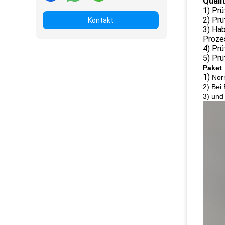
Quali
1) Prü
2) Prü
Kontakt
3) Hab
Prozes
4) Prü
5) Prü
Paket
1)
Nor
2) Bei
3) und