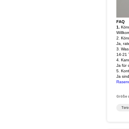
FAQ
1.
Könn
Willko
2. Kön
Ja, ra
3. Was
14-21 
4. Kan
Ja für 
5. Kon
Ja sin
Rasenm
Größe 
Toro