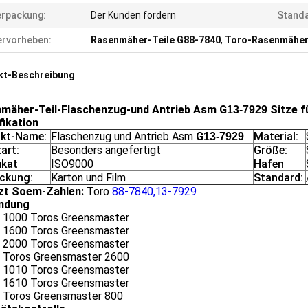
rpackung:
Der Kunden fordern
Standa
rvorheben:
Rasenmäher-Teile G88-7840
,
Toro-Rasenmäher-
kt-Beschreibung
mäher-Teil-Flaschenzug-und Antrieb Asm G
Sitze f
13-7929
fikation
kt-Name:
Flaschenzug und Antrieb Asm
G
Material:
13-7929
art:
Besonders angefertigt
Größe:
ikat
ISO9000
Hafen
ckung:
Karton und Film
Standard:
zt Soem-Zahlen:
Toro
88-7840,13-7929
ndung
 1000 Toros Greensmaster
 1600 Toros Greensmaster
 2000 Toros Greensmaster
 Toros Greensmaster 2600
 1010 Toros Greensmaster
 1610 Toros Greensmaster
 Toros Greensmaster 800