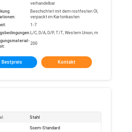
verhandelbar
ckung
Beschichtet mit dem rostfesten Öl,
ationen:
verpackt im Kartonkasten
eit:
1-7
gsbedingungen:
L/C, D/A, D/P, T/T, Western Union, m
gungsmaterial-
200
it:
Bestpreis
Kontakt
al:
Stahl
:
Soem-Standard