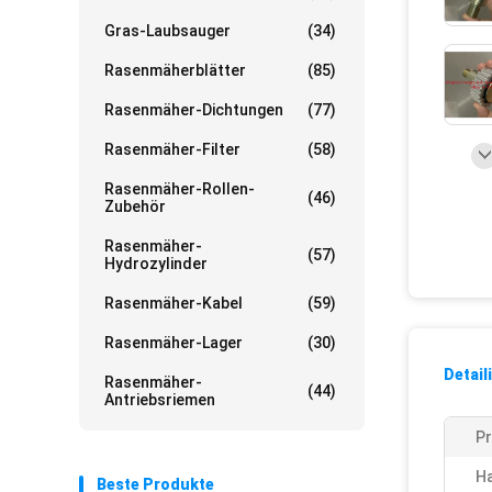
Gras-Laubsauger
(34)
Rasenmäherblätter
(85)
Rasenmäher-Dichtungen
(77)
Rasenmäher-Filter
(58)
Rasenmäher-Rollen-
(46)
Zubehör
Rasenmäher-
(57)
Hydrozylinder
Rasenmäher-Kabel
(59)
Rasenmäher-Lager
(30)
Detail
Rasenmäher-
(44)
Antriebsriemen
P
Ha
Beste Produkte