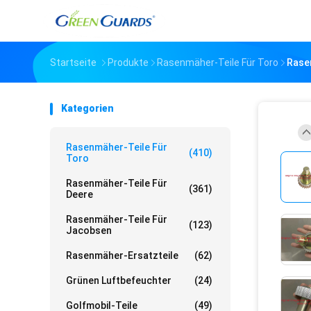
Startseite
Produkte
Rasenmäher-Teile Für Toro
Rase
Kategorien
Rasenmäher-Teile Für
(410)
Toro
Rasenmäher-Teile Für
(361)
Deere
Rasenmäher-Teile Für
(123)
Jacobsen
Rasenmäher-Ersatzteile
(62)
Grünen Luftbefeuchter
(24)
Golfmobil-Teile
(49)