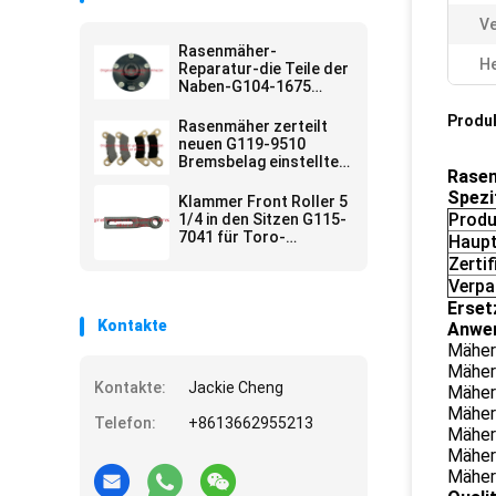
Ve
Rasenmäher-
He
Reparatur-die Teile der
Naben-G104-1675
passten Toro-
Produ
Arbeiter-
Rasenmäher zerteilt
Gebrauchsfahrzeug
neuen G119-9510
Bremsbelag einstellte
Rasen
von 4 Sitzen Toro
Spezi
Klammer Front Roller 5
Produ
1/4 in den Sitzen G115-
7041 für Toro-
Haupt
Rasenmäher
Zertif
Verpa
Erset
Kontakte
Anwe
Mäher
Mäher
Kontakte:
Jackie Cheng
Mäher
Mäher
Telefon:
+8613662955213
Mäher
Mäher
Mäher