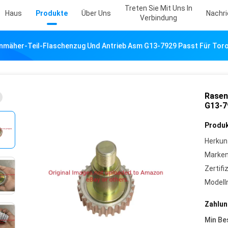
Treten Sie Mit Uns In
Haus
Produkte
Über Uns
Nachr
Verbindung
nmäher-Teil-Flaschenzug Und Antrieb Asm G13-7929 Passt Für Tor
Rasen
G13-7
Produk
Herkun
Marke
Zertifi
Model
Zahlun
Min Be