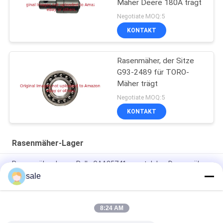
Mäher Deere 180A trägt
Negotiate MOQ:5
KONTAKT
Rasenmäher, der Sitze
G93-2489 für TORO-
Mäher trägt
Negotiate MOQ:5
KONTAKT
Rasenmäher-Lager
Rasenmäher-Lager-Rolle GAA35741 passt John- Deeremäher
sale
Rasenmäher-Tragen - Nadel G367554 passt Jacobsen Greens
King
8:24 AM
Rasenmäher-Tragen - Verjüngungs-Rollen-Schalen-Kegel
G836695 passt Jacobsen