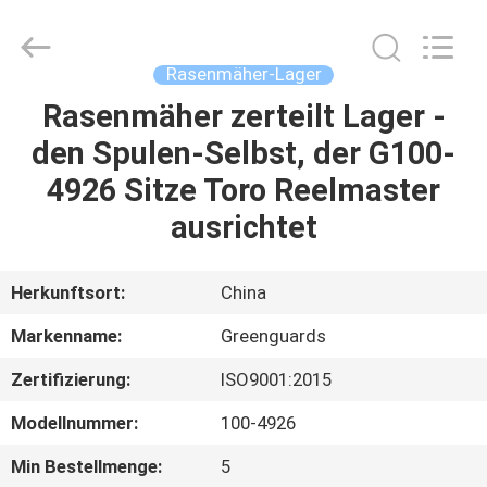
Dongguan
Hesheng
Long
Trading
Co.,
Rasenmäher-Lager
Ltd..
All
Rights
Rasenmäher zerteilt Lager -
HAUS
Reserved.
den Spulen-Selbst, der G100-
PRODUKTE
4926 Sitze Toro Reelmaster
ausrichtet
ÜBER
UNS
Herkunftsort:
China
Markenname:
Greenguards
FABRIK-
Zertifizierung:
ISO9001:2015
AUSFLUG
Modellnummer:
100-4926
QUALITÄTSKONTROLLE
Min Bestellmenge:
5