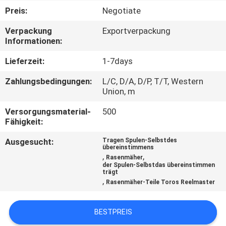
Preis:
Negotiate
TRETEN
Verpackung
Exportverpackung
SIE
Informationen:
MIT
Lieferzeit:
1-7days
UNS
Zahlungsbedingungen:
L/C, D/A, D/P, T/T, Western
IN
Union, m
VERBINDUNG
Versorgungsmaterial-
500
Fähigkeit:
NACHRICHTEN
Ausgesucht:
Tragen Spulen-Selbstdes
übereinstimmens
,
,
Rasenmäher
der Spulen-Selbstdas übereinstimmen
FORDERN
trägt
,
Rasenmäher-Teile Toros Reelmaster
SIE EIN
ZITAT
BESTPREIS