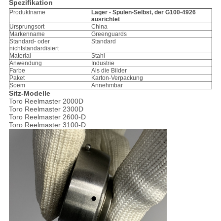
Spezifikation
Produktname
Lager - Spulen-Selbst, der G100-4926
ausrichtet
Ursprungsort
China
Markenname
Greenguards
Standard- oder
Standard
nichtstandardisiert
Material
Stahl
Anwendung
Industrie
Farbe
Als die Bilder
Paket
Karton-Verpackung
Soem
Annehmbar
Sitz-Modelle
Toro Reelmaster 2000D
Toro Reelmaster 2300D
Toro Reelmaster 2600-D
Toro Reelmaster 3100-D