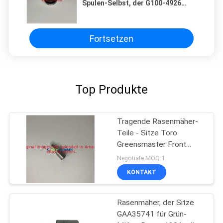
Spulen-Selbst, der G100-4926
Sitze Toro Reelmaster ausrichtet
Fortsetzen
Top Produkte
Tragende Rasenmäher-
Teile - Sitze Toro
Greensmaster Front
Rollers G52-3180
Negotiate MOQ:1
KONTAKT
Rasenmäher, der Sitze
GAA35741 für Grün-