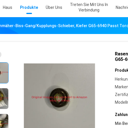
Treten Sie Mit Uns In
Haus
Produkte
Über Uns
Nachr
Verbindung
nmäher-Biss-Gang/Kupplungs-Schieber, Kiefer G65-6940 Passt Tor
Rasen
G65-6
Produk
Herkun
Marke
Zertifi
Model
Zahlun
Min Be