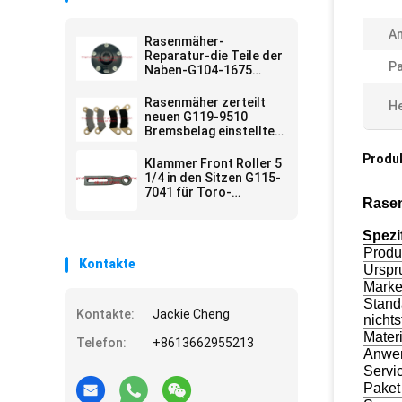
A
Rasenmäher-
Reparatur-die Teile der
Pa
Naben-G104-1675
passten Toro-
Arbeiter-
Rasenmäher zerteilt
He
Gebrauchsfahrzeug
neuen G119-9510
Bremsbelag einstellte
von 4 Sitzen Toro
Produ
Klammer Front Roller 5
1/4 in den Sitzen G115-
7041 für Toro-
Rasen
Rasenmäher
Spezi
Prod
Kontakte
Urspr
Mark
Stand
Kontakte:
Jackie Cheng
nichts
Materi
Telefon:
+8613662955213
Anwe
Servi
Paket