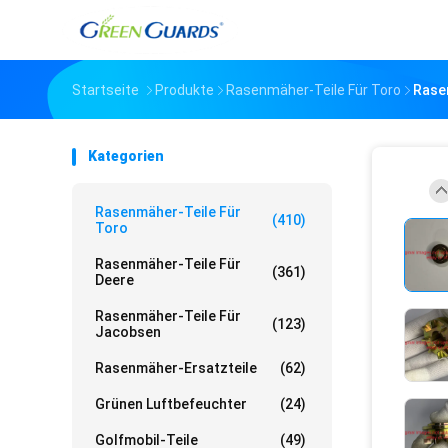
Startseite
Produkte
Rasenmäher-Teile Für Toro
Rase
Kategorien
Rasenmäher-Teile Für
(410)
Toro
Rasenmäher-Teile Für
(361)
Deere
Rasenmäher-Teile Für
(123)
Jacobsen
Rasenmäher-Ersatzteile
(62)
Grünen Luftbefeuchter
(24)
Golfmobil-Teile
(49)