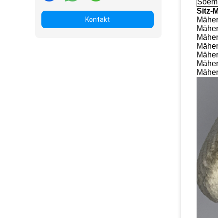
Soem
Sitz-
Kontakt
Mäher
Mäher
Mäher
Mäher
Mäher
Mäher
Mäher