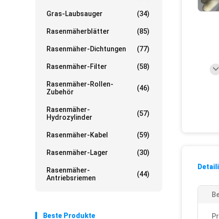
Gras-Laubsauger
(34)
Rasenmäherblätter
(85)
Rasenmäher-Dichtungen
(77)
Rasenmäher-Filter
(58)
Rasenmäher-Rollen-
(46)
Zubehör
Rasenmäher-
(57)
Hydrozylinder
Rasenmäher-Kabel
(59)
Rasenmäher-Lager
(30)
Detail
Rasenmäher-
(44)
Antriebsriemen
Be
Beste Produkte
P