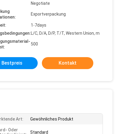
Negotiate
ckung
Exportverpackung
ationen:
eit:
1-7days
gsbedingungen:
L/C, D/A, D/P, T/T, Western Union, m
gungsmaterial-
500
it:
Bestpreis
Kontakt
ktende Art:
Gewöhnliches Produkt
rd- Oder
Standard