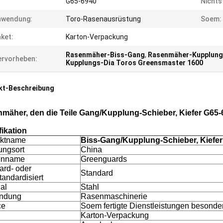
G65-6940
Nichts
nwendung:
Toro-Rasenausrüstung
Soem:
ket:
Karton-Verpackung
Rasenmäher-Biss-Gang
,
Rasenmäher-Kupplung
rvorheben:
Kupplungs-Dia Toros Greensmaster 1600
kt-Beschreibung
mäher, den die Teile Gang/Kupplung-Schieber, Kiefer G65-
fikation
uktname
Biss-Gang/Kupplung-Schieber, Kiefe
ungsort
China
enname
Greenguards
ard- oder
Standard
tandardisiert
al
Stahl
ndung
Rasenmaschinerie
ce
Soem fertigte Dienstleistungen besonde
Karton-Verpackung