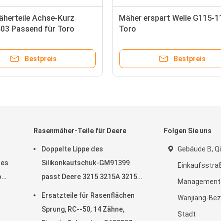
herteile Achse-Kurz
Mäher erspart Welle G115-1
03 Passend für Toro
Toro
aster Flex 18 und 21
Bestpreis
Bestpreis
Rasenmäher-Teile für Deere
Folgen Sie uns
Doppelte Lippe des
Gebäude B, Qi
des
Silikonkautschuk-GM91399
Einkaufsstraß
o
passt Deere 3215 3215A 3215B
Management-
3225B 3225c
Ersatzteile für Rasenflächen
Wanjiang-Bez
Sprung, RC--50, 14 Zähne,
Stadt