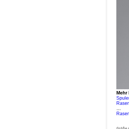
Mehr 
Spule
Rasen
…
Rasen
Größe 