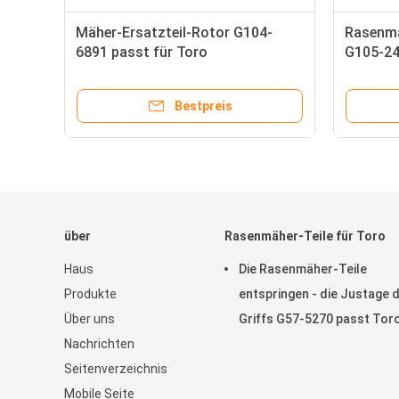
r-
Mäher-Ersatzteil-Rotor G104-
Rasenmä
30
6891 passt für Toro
G105-24
Greensm
Bestpreis
über
Rasenmäher-Teile für Toro
Haus
Die Rasenmäher-Teile
Produkte
entspringen - die Justage 
Über uns
Griffs G57-5270 passt Tor
Nachrichten
Greensmaster
Seitenverzeichnis
Mobile Seite