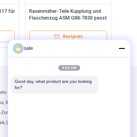
117 für
Rasenmäher-Teile Kupplung und
Flaschenzug ASM G88-7830 passt
für Toro Greensmaster 1000
Bestpreis
sale
9:03 AM
Mailen Sie uns
Good day, what product are you looking 
for?
shi-
e, Xiyong-
Zone,
irk, Dongguan-
Senden Sie