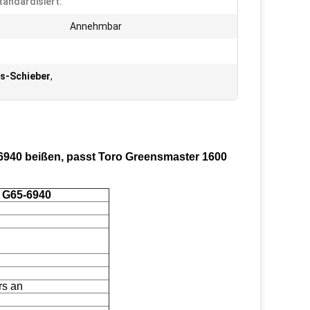
tandardisiert:
Annehmbar
s-Schieber
,
6940 beißen, passt Toro Greensmaster 1600
r G65-6940
rs an