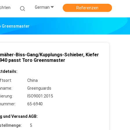
German
ichten
Referenzen
o Greensmaster
mäher-Biss-Gang/Kupplungs-Schieber, Kiefer
940 passt Toro Greensmaster
tdetails:
ftsort:
China
nname:
Greenguards
zierung:
ISO9001:2015
lnummer:
65-6940
g und Versand AGB:
stellmenge:
5